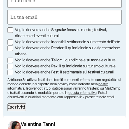
(Required)
First
Email
(Required)
Opzioni
Voglio ricevere anche
Segnala
: focus su mostre, festival,
didattica ed eventi culturali
Voglio ricevere anche
Incanti
: il settimanale sul mercato dell'arte
Voglio ricevere anche
Render
: il quindicinale sulla rigenerazione
urbana
Voglio ricevere anche
Tailor
: il quindicinale su moda e cultura
Voglio ricevere anche
Pax
: il quindicinale sul turismo culturale
Voglio ricevere anche
Fest
: il settimanale sui festival culturali
Artribune Srl utilizza i dati da te forniti per tenerti informato con regolarità sul
mondo dell'arte, nel rispetto della privacy come indicato nella
nostra
informativa
. Iscrivendoti i tuoi dati personali verranno trasferiti su MailChimp
e trattati secondo le modalità riportate in
questa informativa
. Potrai
disiscriverti in qualsiasi momento con l'apposito link presente nelle email.
Iscriviti
Valentina Tanni