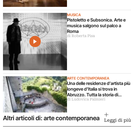
MUSICA
Pistoletto e Subsonica. Arte e
musica salgono sul palco a
Roma
di Roberta Pisa
ARTE CONTEMPORANEA
Una delle residenze d’artista più
longeve d’Italia si trova in
Abruzzo. Tutta la storia di
di Ludovica Palmieri
Ramo
Altri articoli di: arte contemporanea
Leggi di più