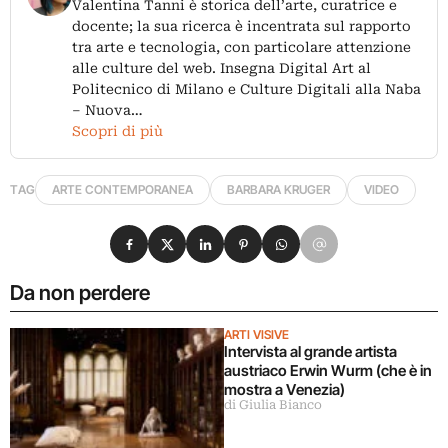
Valentina Tanni è storica dell’arte, curatrice e
docente; la sua ricerca è incentrata sul rapporto
tra arte e tecnologia, con particolare attenzione
alle culture del web. Insegna Digital Art al
Politecnico di Milano e Culture Digitali alla Naba
– Nuova…
Scopri di più
TAG
ARTE CONTEMPORANEA
BARBARA KRUGER
VIDEO
Condividi su Facebook
Condividi su X
Condividi su LinkedIn
Condividi su Pinterest
Condividi su WhatsApp
Condividi su Email
Da non perdere
ARTI VISIVE
Intervista al grande artista
austriaco Erwin Wurm (che è in
mostra a Venezia)
di Giulia Bianco