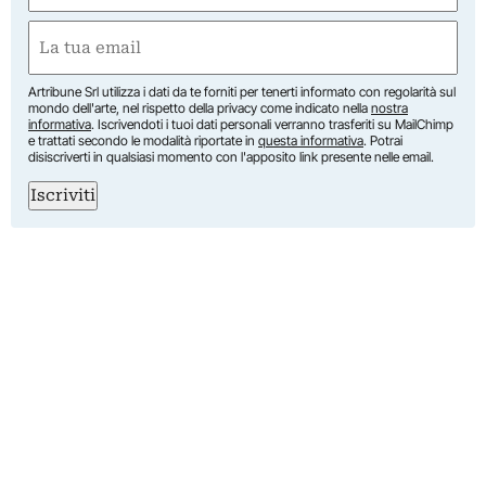
First
Email
(Required)
Artribune Srl utilizza i dati da te forniti per tenerti informato con regolarità sul
mondo dell'arte, nel rispetto della privacy come indicato nella
nostra
informativa
. Iscrivendoti i tuoi dati personali verranno trasferiti su MailChimp
e trattati secondo le modalità riportate in
questa informativa
. Potrai
disiscriverti in qualsiasi momento con l'apposito link presente nelle email.
Iscriviti