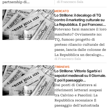
partnership di…
di Francesco Sala
MERCATO
Lo Strillone: il decalogo di TQ
contro il marketing culturale su
La Repubblica. E poi Francesco
Merlo Vs. Ornaghi, 26milioni di
Potevano farsi mancare il loro
dollari per una ciotolina, la
manifesto? Ovviamente no:
riabilitazione di Sandro Bondi…
TQ, fumoso progetto di
preteso rilancio culturale del
paese, lancia dalle colonne de
La Repubblica un decalogo…
di Francesco Sala
TRIBNEWS
Lo Strillone: Vittorio Sgarbi e i
sepolcri medievali su Il Giornale.
E poi Il paesaggio
dell’autostrada italiana, Body art
Dai ponti di Calatrava ai
d’autore, cultura ebraica
riferimenti letterari sospesi
nell’opera di Modigliani…
tra Calvino e Pasolini: La
Repubblica recensisce Il
paesaggio dell’autostrada