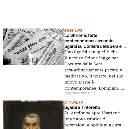
TRIBNEWS
Lo Strillone: l’arte
contemporanea secondo
Sgarbi su Corriere della Sera e Il
Giornale. E poi sconti fiscali per i
Uno Sgarbi zen quello che
beni culturali, maioliche al
Vincenzo Trione legge per
Bargello, Sicilia
Corriere della Sera:
contemporanea…
straordinariamente pacato e
meditativo, il nostro, nel suo
nuovo L’arte è
contemporanea (Bompiani);…
di Francesco Sala
ATTUALITÀ
Sgarbi a Tintoretto
Su Artribune apre i battenti
una nuova rubrica di
recensioni e opinioni a cura