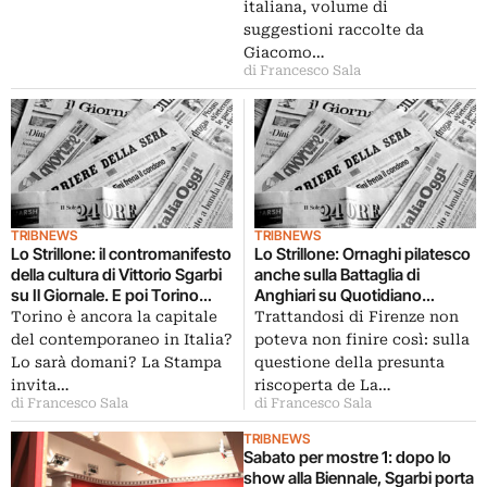
italiana, volume di
suggestioni raccolte da
Giacomo…
di Francesco Sala
TRIBNEWS
TRIBNEWS
Lo Strillone: il contromanifesto
Lo Strillone: Ornaghi pilatesco
della cultura di Vittorio Sgarbi
anche sulla Battaglia di
su Il Giornale. E poi Torino
Anghiari su Quotidiano
capitale del contemporaneo?,
Nazionale. E poi Marlene
Torino è ancora la capitale
Trattandosi di Firenze non
Bruno Giacometti, Edward
Dumas, Biennale d’Arte Sacra
del contemporaneo in Italia?
poteva non finire così: sulla
Kienholz al Museo Tinguely…
Contemporanea, fuga da
Lo sarà domani? La Stampa
questione della presunta
Palazzo Te…
invita…
riscoperta de La…
di Francesco Sala
di Francesco Sala
TRIBNEWS
Sabato per mostre 1: dopo lo
show alla Biennale, Sgarbi porta