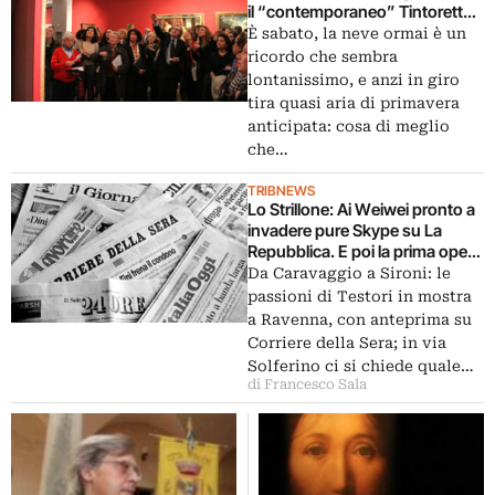
il “contemporaneo” Tintoretto
alle Scuderie del Quirinale
È sabato, la neve ormai è un
ricordo che sembra
lontanissimo, e anzi in giro
tira quasi aria di primavera
anticipata: cosa di meglio
che…
TRIBNEWS
Lo Strillone: Ai Weiwei pronto a
invadere pure Skype su La
Repubblica. E poi la prima opera
d’arte, Sgarbi su Mantegna,
Da Caravaggio a Sironi: le
memoria delle foibe…
passioni di Testori in mostra
a Ravenna, con anteprima su
Corriere della Sera; in via
Solferino ci si chiede quale…
di Francesco Sala