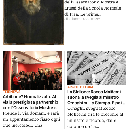
dell’Osservatorio Mostre e
Musei della Scuola Normale
di Pisa. Le prime…
di Gianmarco Russo
ARCHITETTURA
Lo Strillone: Rocco Moliterni
TRIBNEWS
Artribune? Normalizzato. Al
suona la sveglia al ministro
via la prestigiosa partnership
Ornaghi su La Stampa. E poi
con l’Osservatorio Mostre e
Jonny Briggs a Verona,
Ornaghi, sveglia! Rocco
Musei della Scuola Normale di
Prende il via domani, e sarà
sprechi nei Beni Culturali,
Moliterni tira le orecchie al
Pisa, si inizia da Tintoretto
l’allarme del Roma Film
un appuntamento fisso ogni
ministro e ricorda, dalle
Festival…
due mercoledì. Una
colonne de La…