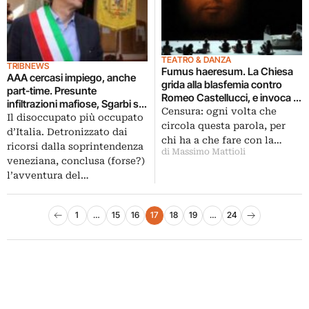
TEATRO & DANZA
TRIBNEWS
Fumus haeresum. La Chiesa
AAA cercasi impiego, anche
grida alla blasfemia contro
part-time. Presunte
Romeo Castellucci, e invoca la
infiltrazioni mafiose, Sgarbi si
censura per un lancio di
Censura: ogni volta che
dimette da sindaco di Salemi.
Il disoccupato più occupato
escrementi sul volto di Cristo
circola questa parola, per
E adesso che farà?
d’Italia. Detronizzato dai
che nello spettacolo non c’è.
chi ha a che fare con la…
ricorsi dalla soprintendenza
Oggi (forse) il debutto a
di Massimo Mattioli
veneziana, conclusa (forse?)
Milano
l’avventura del…
Paginazione degli articoli
1
…
15
16
17
18
19
…
24
Pagina precedente
Pagina successiva