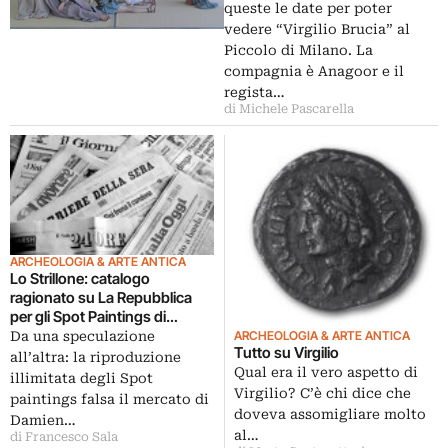
queste le date per poter
vedere “Virgilio Brucia” al
Piccolo di Milano. La
compagnia è Anagoor e il
regista…
di Michele Pascarella
ARCHEOLOGIA & ARTE ANTICA
Lo Strillone: catalogo
ragionato su La Repubblica
per gli Spot Paintings di
Damien Hirst, per mettere
Da una speculazione
ARCHEOLOGIA & ARTE ANTICA
Tutto su Virgilio
ordine nella proliferazione dei
all’altra: la riproduzione
pezzi più o meno autografi. E
Qual era il vero aspetto di
illimitata degli Spot
poi Urbino in corsa per essere
Virgilio? C’è chi dice che
paintings falsa il mercato di
Capitale Europea della
doveva assomigliare molto
Damien…
Cultura, l’estetica del
al…
di Francesco Sala