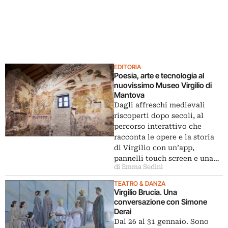
EDITORIA
Poesia, arte e tecnologia al
nuovissimo Museo Virgilio di
Mantova
Dagli affreschi medievali
riscoperti dopo secoli, al
percorso interattivo che
racconta le opere e la storia
di Virgilio con un’app,
pannelli touch screen e una…
di Emma Sedini
TEATRO & DANZA
Virgilio Brucia. Una
conversazione con Simone
Derai
Dal 26 al 31 gennaio. Sono