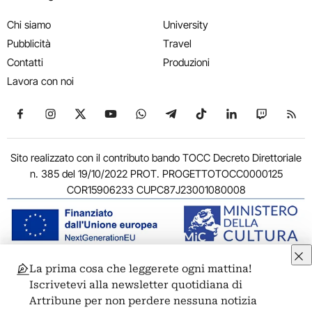
Chi siamo
University
Pubblicità
Travel
Contatti
Produzioni
Lavora con noi
Seguici su Facebook
Seguici su Instagram
Seguici su X
Seguici su YouTube
Seguici su WhatsApp
Seguici su Telegram
Seguici su TikTok
Seguici su Link
Seguici su
Segui
Sito realizzato con il contributo bando TOCC Decreto Direttoriale
n. 385 del 19/10/2022 PROT. PROGETTOTOCC0000125
COR15906233 CUPC87J23001080008
La prima cosa che leggerete ogni mattina!
© 2011-2026 ARTRIBUNE srl – Corso Vittorio Emanuele II, 287 –
Iscrivetevi alla newsletter quotidiana di
00186 Roma - P.I. 11381581005
Artribune per non perdere nessuna notizia
Privacy: Responsabile della protezione dei dati personali