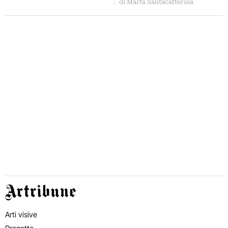
contemporaneo, primi report
di Marta Santacatterina
da Art Basel…
Artribune
Arti visive