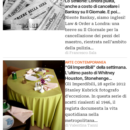
Lo Strillone: Londra pulita,
anche a costo di cancellare i
Banksy su Il Giornale. E poi
restauro del Colosseo, Richter –
Niente Banksy, siamo inglesi!
Kubrick, Jordi Bernadò ad
Law & Order a Londra: una
Acireale…
breve su Il Giornale per la
cancellazione dei pezzi del
maestro, rientrata nell’ambito
della pulizia…
di Francesco Sala
ARTE CONTEMPORANEA
“Gli Imperdibili” della settimana.
L’ultimo pasto di Whitney
Houston, Stonehenge
gonfiabile e il respiro dei pittori.
Gli Imperdibili, 28 aprile 2012
E New York come non l’avete
Stanley Kubrick fotografo
mai vista…
d’eccezione. In questa serie di
scatti risalenti al 1946, il
regista documenta la vita
quotidiana nella
metropolitana…
di Valentina Tanni