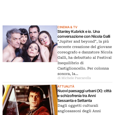
CINEMA & TV
Stanley Kubrick e io. Una
conversazione con Nicola Galli
“Jupiter and beyond”, la più
recente creazione del giovane
coreografo e danzatore Nicola
Galli, ha debuttato al Festival
Inequilibrio di
Castiglioncello. Per colonna
sonora, la…
di Michele Pascarella
ATTUALITÀ
Nuovi paesaggi urbani (X): città
e schizofrenia tra Anni
Sessanta e Settanta
Dagli oggetti culturali
anglosassoni degli Anni