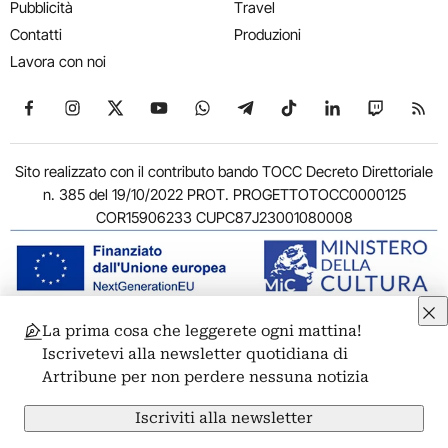
Pubblicità
Travel
Contatti
Produzioni
Lavora con noi
Seguici su Facebook
Seguici su Instagram
Seguici su X
Seguici su YouTube
Seguici su WhatsApp
Seguici su Telegram
Seguici su TikTok
Seguici su Link
Seguici su
Segui
Sito realizzato con il contributo bando TOCC Decreto Direttoriale
n. 385 del 19/10/2022 PROT. PROGETTOTOCC0000125
COR15906233 CUPC87J23001080008
La prima cosa che leggerete ogni mattina!
© 2011-2026 ARTRIBUNE srl – Corso Vittorio Emanuele II, 287 –
Iscrivetevi alla newsletter quotidiana di
00186 Roma - P.I. 11381581005
Artribune per non perdere nessuna notizia
Privacy: Responsabile della protezione dei dati personali
ARTRIBUNE srl – Corso Vittorio Emanuele II, 287 – 00186 Roma
Iscriviti alla newsletter
Termini e condizioni
Privacy Policy
Cookie Policy
Credits