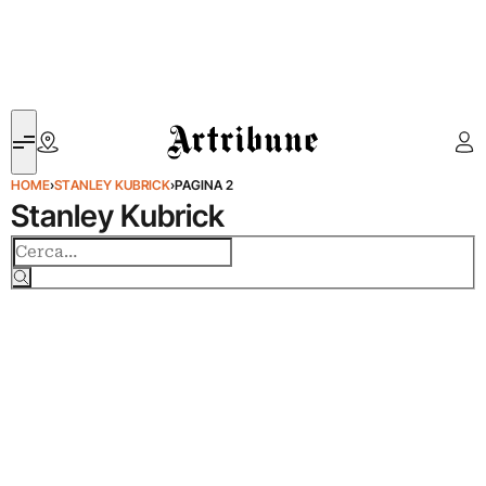
Artribune
HOME
›
STANLEY KUBRICK
›
PAGINA 2
Stanley Kubrick
Cerca