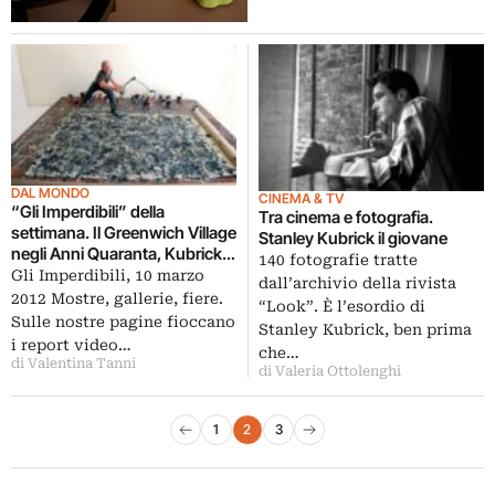
DAL MONDO
CINEMA & TV
“Gli Imperdibili” della
Tra cinema e fotografia.
settimana. Il Greenwich Village
Stanley Kubrick il giovane
negli Anni Quaranta, Kubrick
140 fotografie tratte
sotto la neve e gli uccellini
Gli Imperdibili, 10 marzo
dall’archivio della rivista
spaziali
2012 Mostre, gallerie, fiere.
“Look”. È l’esordio di
Sulle nostre pagine fioccano
Stanley Kubrick, ben prima
i report video…
che…
di Valentina Tanni
di Valeria Ottolenghi
Paginazione degli articoli
1
2
3
Pagina precedente
Pagina successiva