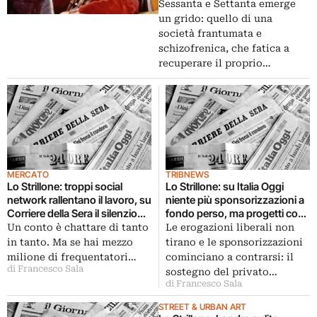
Sessanta e Settanta emerge
un grido: quello di una
società frantumata e
schizofrenica, che fatica a
recuperare il proprio…
MERCATO
TRIBNEWS
Lo Strillone: troppi social
Lo Strillone: su Italia Oggi
network rallentano il lavoro, su
niente più sponsorizzazioni a
Corriere della Sera il silenzio
fondo perso, ma progetti con
digitale del fumettista Neil
cui arte e impresa si aiutano a
Un conto è chattare di tanto
Le erogazioni liberali non
Gaiman. E poi Pandur porta
vicenda. E poi Kubrick
in tanto. Ma se hai mezzo
tirano e le sponsorizzazioni
Michelangelo a teatro,
fotografo a Genova, le chiese
milione di frequentatori…
cominciano a contrarsi: il
Colosseo sotto restauro da
del futuro in mostra al Maxxi, il
di Francesco Sala
sostegno del privato…
luglio, dissertazioni sul ruolo
giornalismo della cultura a
di Francesco Sala
dell’artista a Napoli…
Urbino …
STREET & URBAN ART