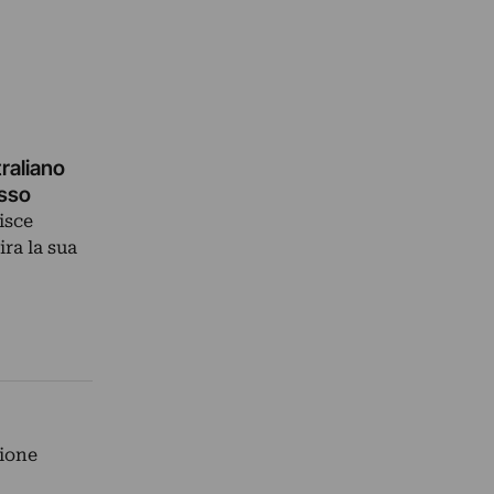
raliano
asso
isce
ra la sua
zione