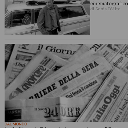
cinematografic
di Sonia D'Alto
DAL MONDO