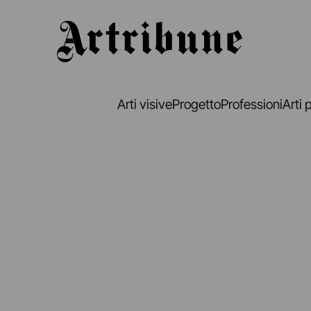
Artribune
Arti visive
Progetto
Professioni
Arti 