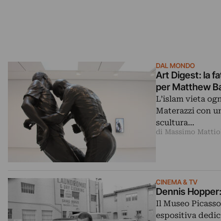
DAL MONDO
Art Digest: la
per Matthew Ba
L’islam vieta og
Materazzi con un
scultura…
di Massimo Mattio
CINEMA & TV
Dennis Hopper: 
Il Museo Picasso
espositiva dedic