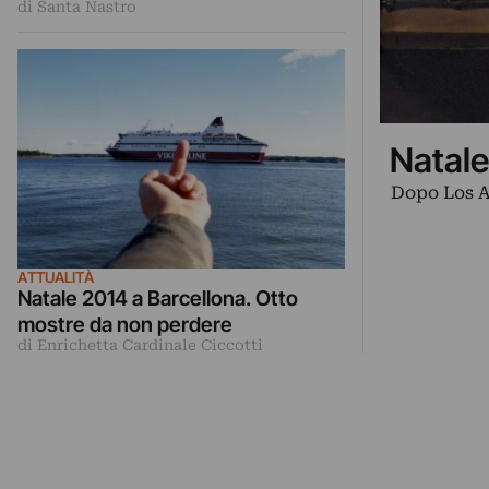
di Santa Nastro
migranti e la espone al Museo
Picasso
Natale
Dopo Los An
ATTUALITÀ
Natale 2014 a Barcellona. Otto
mostre da non perdere
di Enrichetta Cardinale Ciccotti