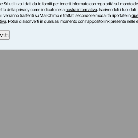
iste nel 2012. Una classifica conservatrice con primo
e Srl utilizza i dati da te forniti per tenerti informato con regolarità sul mondo del
gh, terzo Vermeer. Ma non mancano sorprese: a c
petto della privacy come indicato nella
nostra informativa
. Iscrivendoti i tuoi dati
i verranno trasferiti su MailChimp e trattati secondo le modalità riportate in
que
 Architettura da record
tiva
. Potrai disiscriverti in qualsiasi momento con l'apposito link presente nelle 
me, è più voglia di qualcosa di buono. Della serie: bene i
e i grandi nomi, bene gli eventi da libro…
viti