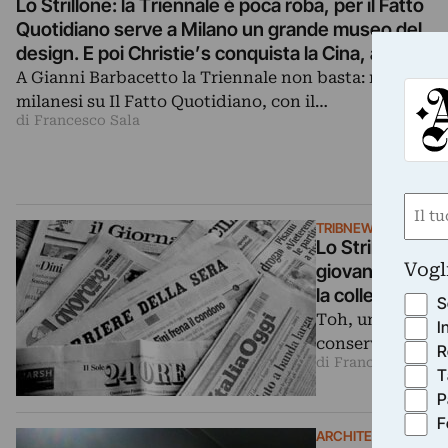
Lo Strillone: la Triennale è poca roba, per il Fatto
Quotidiano serve a Milano un grande museo del
design. E poi Christie’s conquista la Cina, a Parigi
riapre il Museo Picasso, il Louvre chiuso per
A Gianni Barbacetto la Triennale non basta: reprimen
sciopero…
milanesi su Il Fatto Quotidiano, con il…
di Francesco Sala
Nom
TRIBNEWS
(Obbli
Lo Strillone: a
Nome
Vogl
giovane Pablo. 
la collezione G
S
Toh, un Pablo in
I
conservato al Mu
R
di Francesco Sala
T
P
F
ARCHITETTURA