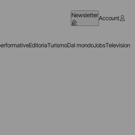
Newsletter
Account
performative
Editoria
Turismo
Dal mondo
Jobs
Television