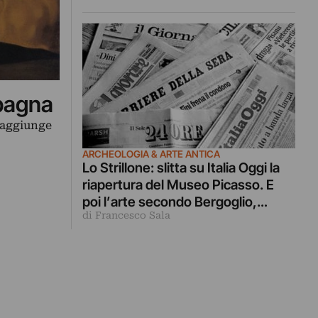
artist…
Spagna
i aggiunge
ARCHEOLOGIA & ARTE ANTICA
Lo Strillone: slitta su Italia Oggi la
riapertura del Museo Picasso. E
poi l’arte secondo Bergoglio,
di Francesco Sala
antichità a Palermo, coccodrillo per
Lassnig…