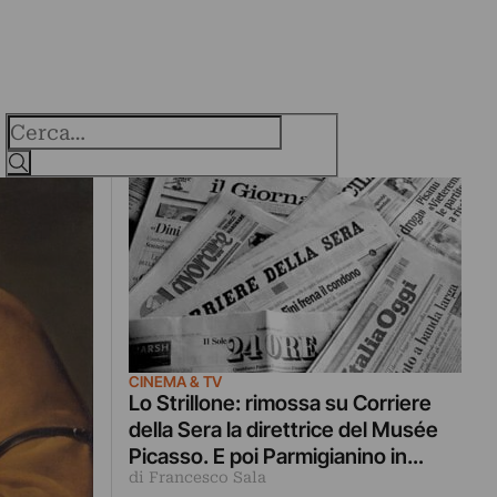
Cerca
CINEMA & TV
Lo Strillone: rimossa su Corriere
della Sera la direttrice del Musée
Picasso. E poi Parmigianino in
di Francesco Sala
America, Alice Pasquini street