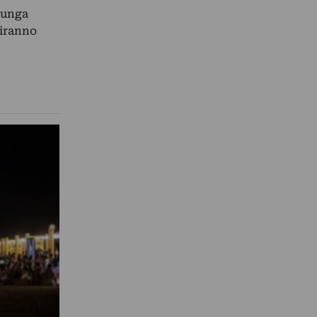
 lunga
uiranno