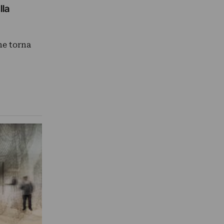
lla
he torna