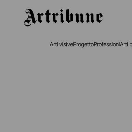
Artribune
Arti visive
Progetto
Professioni
Arti 