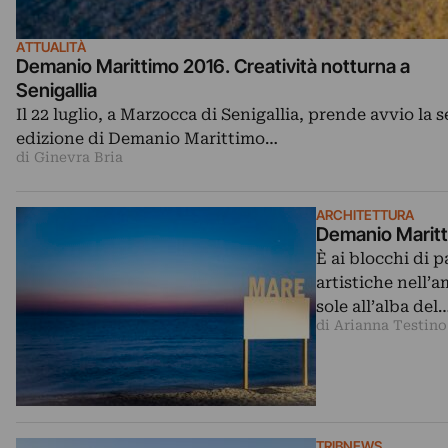
ATTUALITÀ
Demanio Marittimo 2016. Creatività notturna a
Senigallia
Il 22 luglio, a Marzocca di Senigallia, prende avvio la s
edizione di Demanio Marittimo…
di Ginevra Bria
ARCHITETTURA
Demanio Maritt
È ai blocchi di 
artistiche nell’
sole all’alba del
di Arianna Testino
TRIBNEWS