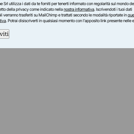
e Srl utilizza i dati da te forniti per tenerti informato con regolarità sul mondo del
petto della privacy come indicato nella
nostra informativa
. Iscrivendoti i tuoi dati
i verranno trasferiti su MailChimp e trattati secondo le modalità riportate in
que
tiva
. Potrai disiscriverti in qualsiasi momento con l'apposito link presente nelle 
viti