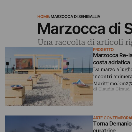
HOME
›
MARZOCCA DI SENIGALLIA
Marzocca di S
Una raccolta di articoli r
PROGETTO
Marzocca Re-lab
costa adriatica
Da marzo a lugli
incontri animera
Marittimo.km278
di Claudia Giraud
ARTE CONTEMPORA
Torna Demanio M
curatrice