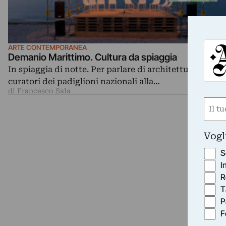
ARTE CONTEMPORANEA
Demanio Marittimo. Cultura da spiaggia
In spiaggia di notte. Per parlare di architettura con i
curatori dei padiglioni nazionali alla…
di Francesco Sala
Nom
(Requ
First
Vogl
S
I
R
T
P
F