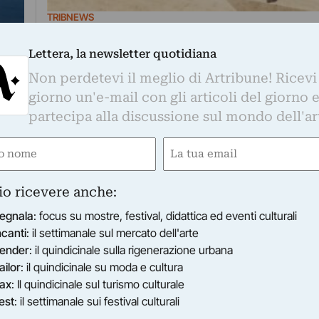
TRIBNEWS
Una rete (da pesca) fra cultura e tradizioni.
saranno gli allestimenti di Demanio Marittim
Lettera, la newsletter quotidiana
l’evento estivo dedicato a Senigallia ad archi
Non perdetevi il meglio di Artribune! Ricevi
arti
Demanio Marittimo.km-278 annuncia i vincitori
giorno un'e-mail con gli articoli del giorno 
concorso di idee per l’allestimento della manife
partecipa alla discussione sul mondo dell'ar
la maratona…
e
Email
ired)
(Required)
io ricevere anche:
egnala
: focus su mostre, festival, didattica ed eventi culturali
ncanti
: il settimanale sul mercato dell'arte
ender
: il quindicinale sulla rigenerazione urbana
ailor
: il quindicinale su moda e cultura
ax
: Il quindicinale sul turismo culturale
est
: il settimanale sui festival culturali