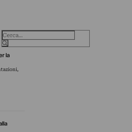
Cerca
r la
tazioni,
lla