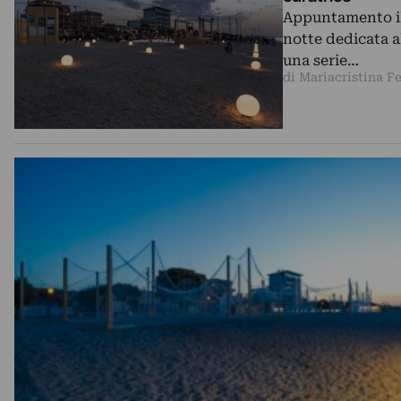
Appuntamento il 
notte dedicata al
una serie…
di Mariacristina Fe