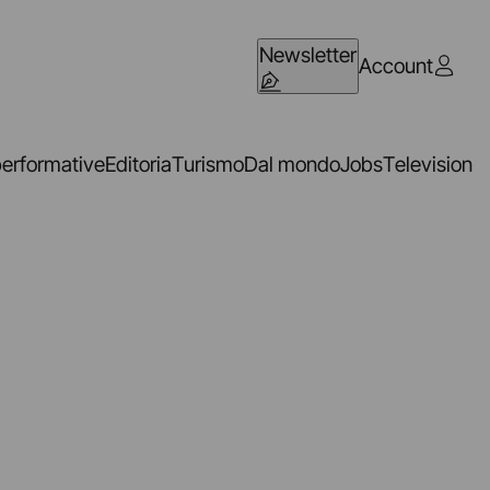
Newsletter
Account
performative
Editoria
Turismo
Dal mondo
Jobs
Television