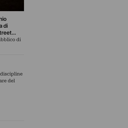
nio
a di
street
ubblico di
discipline
are del