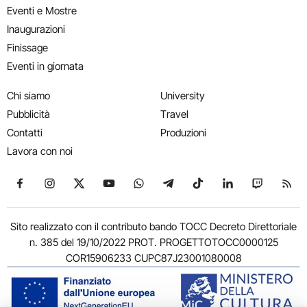
Eventi e Mostre
Inaugurazioni
Finissage
Eventi in giornata
Chi siamo
University
Pubblicità
Travel
Contatti
Produzioni
Lavora con noi
Seguici su Facebook
Seguici su Instagram
Seguici su X
Seguici su YouTube
Seguici su WhatsApp
Seguici su Telegram
Seguici su TikTok
Seguici su Link
Seguici su
Segui
Sito realizzato con il contributo bando TOCC Decreto Direttoriale
n. 385 del 19/10/2022 PROT. PROGETTOTOCC0000125
COR15906233 CUPC87J23001080008