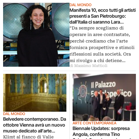
DAL MONDO
Manifesta 10, ecco tutti gli artisti
presenti a San Pietroburgo:
dall’Italia ci saranno Lara
Favaretto e Paola Pivi.
“Da sempre scegliamo di
Prestigioso l’elenco, da Marlene
operare in aree contrastate,
Dumas a Thomas Hirschhorn,
perché crediamo che l’arte
da Francis Alÿs a Ragnar
fornisca prospettive e stimoli
Kjartansson
riflessioni sulla società. Ora
mi rivolgo a chi detiene…
di Massimo Mattioli
DAL MONDO
Belvedere contemporaneo. Da
ARTE CONTEMPORANEA
ottobre Vienna avrà un nuovo
Biennale Updates: sorpresa
museo dedicato all’arte
Angola, conferma Tino
attuale: location da sogno il
Klimt al fianco di Valie