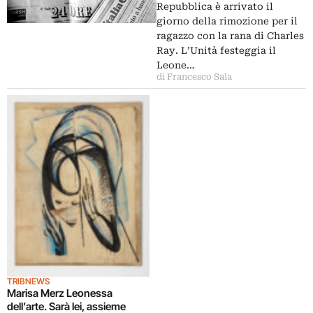
Dogana. E poi in mostra la
Repubblica è arrivato il
strana coppia Tintoretto –
giorno della rimozione per il
Vedova, autoritratti d’autore per
ragazzo con la rana di Charles
Zavattini a Milano, il falso mito
Ray. L’Unità festeggia il
dei giardini pensili di Babilonia…
Leone…
di Francesco Sala
TRIBNEWS
Marisa Merz Leonessa
dell’arte. Sarà lei, assieme