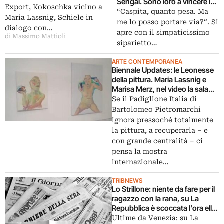
Sehgal. Sono loro a vincere i
Palazzo d’Inverno del Principe
Export, Kokoschka vicino a
Leoni d’Oro, mentre il Leone
“Caspita, quanto pesa. Ma
Eugenio di Savoia
Maria Lassnig, Schiele in
d’Argento per il miglior
me lo posso portare via?“. Si
dialogo con…
giovane va alla francese
apre con il simpaticissimo
di Massimo Mattioli
Camille Henrot. per l’Italia
siparietto…
menzione a Roberto Cuoghi
ARTE CONTEMPORANEA
Biennale Updates: le Leonesse
della pittura. Maria Lassnig e
Marisa Merz, nel video la sala
del “Palazzo Enciclopedico”
Se il Padiglione Italia di
con le due artiste premiate alla
Bartolomeo Pietromarchi
Carriera
ignora pressoché totalmente
la pittura, a recuperarla – e
con grande centralità – ci
pensa la mostra
internazionale…
TRIBNEWS
Lo Strillone: niente da fare per il
ragazzo con la rana, su La
Repubblica è scoccata l’ora ella
rimozione da Punta della
Ultime da Venezia: su La