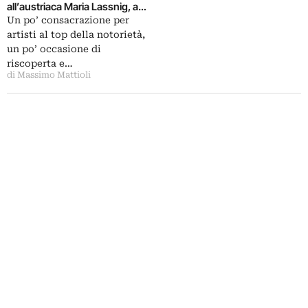
all’austriaca Maria Lassnig, a
ricevere il Leone d’oro alla
Un po’ consacrazione per
carriera della Biennale Arte di
artisti al top della notorietà,
Venezia
un po’ occasione di
riscoperta e…
di Massimo Mattioli