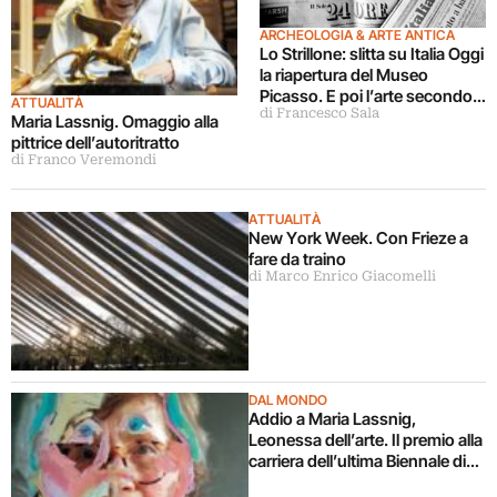
ARCHEOLOGIA & ARTE ANTICA
Lo Strillone: slitta su Italia Oggi
la riapertura del Museo
Picasso. E poi l’arte secondo
ATTUALITÀ
di Francesco Sala
Bergoglio, antichità a Palermo,
Maria Lassnig. Omaggio alla
coccodrillo per Lassnig…
pittrice dell’autoritratto
di Franco Veremondi
ATTUALITÀ
New York Week. Con Frieze a
fare da traino
di Marco Enrico Giacomelli
DAL MONDO
Addio a Maria Lassnig,
Leonessa dell’arte. Il premio alla
carriera dell’ultima Biennale di
Venezia aveva consacrato un