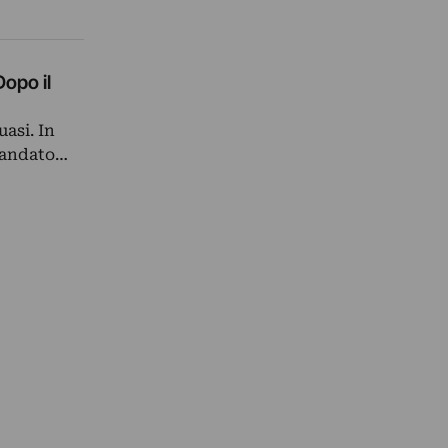
Dopo il
uasi. In
” andato…