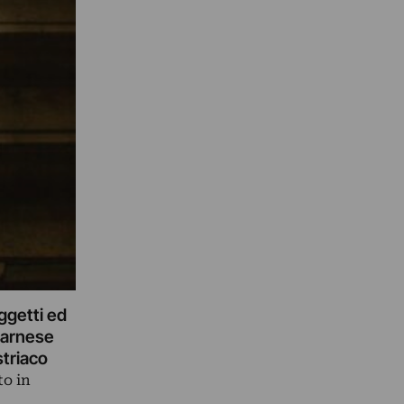
ggetti ed
o arnese
striaco
to in