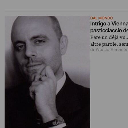
DAL MONDO
Intrigo a Vienna
pasticciaccio d
Pare un déjà vu… 
altre parole, se
di Franco Veremo