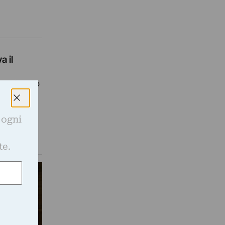
a il
e nel ramo
triaco di
 ogni
e
te.