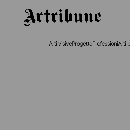
Artribune
Arti visive
Progetto
Professioni
Arti 