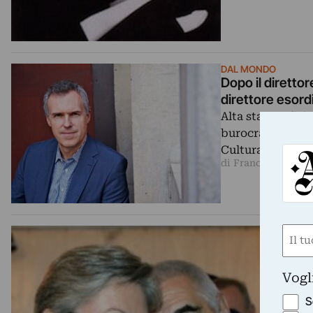
DAL MONDO
Dopo il diretto
direttore esor
Alta statura fis
burocratico-ammi
Cultura di New 
di Franco Veremo
Nom
(Requ
First
Vogl
S