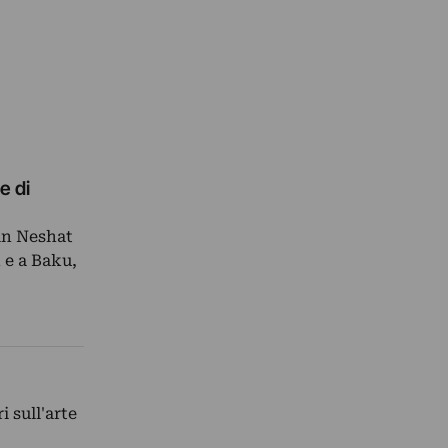
e di
rin Neshat
 e a Baku,
i sull'arte