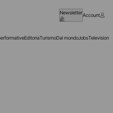
Newsletter
Account
performative
Editoria
Turismo
Dal mondo
Jobs
Television