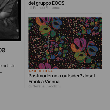
del gruppo EOOS
di Franco Veremondi
te
 artiste
ARCHITETTURA
,…
Postmoderno o outsider? Josef
Frank a Vienna
di Serena Tacchini