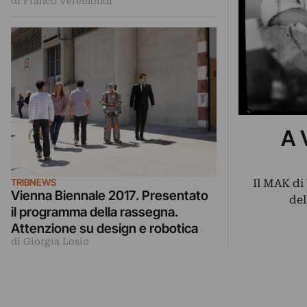
di Franco Veremondi
A 
Il MAK di
TRIBNEWS
Vienna Biennale 2017. Presentato
del
il programma della rassegna.
Attenzione su design e robotica
di Giorgia Losio