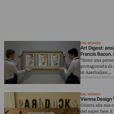
DAL MONDO
Art Digest: ansi
Francis Bacon. I
“Sono una person
protagonista di
in Azerbaijan:…
di Massimo Mattio
DAL MONDO
Vienna Design 
Giunta alla sua o
del saper fare. 