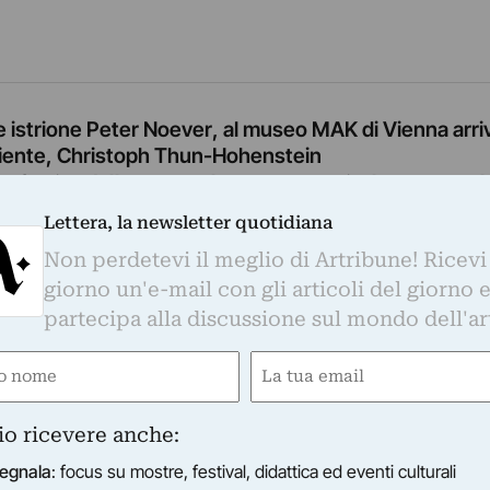
re istrione Peter Noever, al museo MAK di Vienna arriv
diente, Christoph Thun-Hohenstein
ica, fascino dell’uomo qualunque, un curriculum personal
nistrativo, con esperienza da direttore dell’Istituto Aus
Lettera, la newsletter quotidiana
York. Mentre le…
ndi
Non perdetevi il meglio di Artribune! Ricevi
giorno un'e-mail con gli articoli del giorno 
partecipa alla discussione sul mondo dell'ar
e
Email
ired)
(Required)
io ricevere anche:
egnala
: focus su mostre, festival, didattica ed eventi culturali