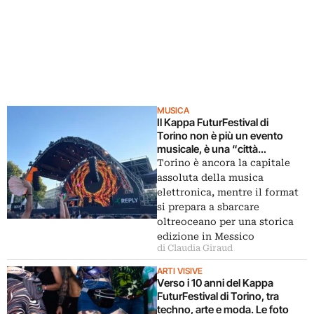
MUSICA
Il Kappa FuturFestival di
Torino non è più un evento
musicale, è una “città
culturale”. Report e intervista ai
Torino è ancora la capitale
co-fondatori
assoluta della musica
elettronica, mentre il format
si prepara a sbarcare
oltreoceano per una storica
edizione in Messico
di Claudia Giraud
ARTI VISIVE
Verso i 10 anni del Kappa
FuturFestival di Torino, tra
techno, arte e moda. Le foto