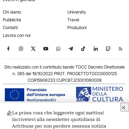
Chi siamo
University
Pubblicità
Travel
Contatti
Produzioni
Lavora con noi
Seguici su Facebook
Seguici su Instagram
Seguici su X
Seguici su YouTube
Seguici su WhatsApp
Seguici su Telegram
Seguici su TikTok
Seguici su Link
Seguici su
Segui
Sito realizzato con il contributo bando TOCC Decreto Direttoriale
n. 385 del 19/10/2022 PROT. PROGETTOTOCC0000125
COR15906233 CUPC87J23001080008
La prima cosa che leggerete ogni mattina!
© 2011-2026 ARTRIBUNE srl – Corso Vittorio Emanuele II, 287 –
Iscrivetevi alla newsletter quotidiana di
00186 Roma - P.I. 11381581005
Artribune per non perdere nessuna notizia
Privacy: Responsabile della protezione dei dati personali