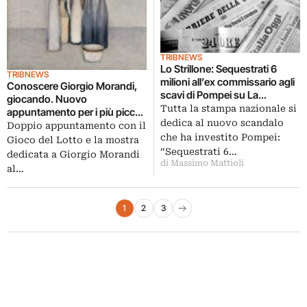
TRIBNEWS
Lo Strillone: Sequestrati 6
TRIBNEWS
milioni all’ex commissario agli
Conoscere Giorgio Morandi,
scavi di Pompei su La
giocando. Nuovo
Repubblica. E poi San
Tutta la stampa nazionale si
appuntamento per i più piccoli
Cristoforo, Vittoriano…
dedica al nuovo scandalo
con il Gioco del Lotto e la
Doppio appuntamento con il
grande mostra romana al
che ha investito Pompei:
Gioco del Lotto e la mostra
Vittoriano
“Sequestrati 6…
dedicata a Giorgio Morandi
di Massimo Mattioli
al…
Paginazione degli articoli
1
2
3
Pagina successiva