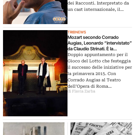
dei Racconti. Interpretato da
un cast internazionale, il…
TRIBNEWS
Mozart secondo Corrado
Augias, Leonardo “intervistato”
da Claudio Strinati. È la
primavera culturale del Il Gioco
Doppio appuntamento per il
del Lotto: che da Roma passa
Gioco del Lotto che festeggia
nella Milano dell’Expo
il successo delle iniziative per
la primavera 2015. Con
Corrado Augias al Teatro
dell’Opera di Roma…
di Flavia Zarba