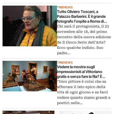
TRIBNEWS
Tutto Oliviero Toscani, a
Palazzo Barberini. È il grande
fotografo l’ospite a Roma di
Massimiliano Finazzer Flory per
Chi sarà il protagonista, il 23
Il Gioco Serio dell’Arte
novembre alle 18, del primo
incontro della nuova edizione
de Il Gioco Serio dell’Arte?
Ecco qualche indizio. Suo
padre…
TRIBNEWS
Vedere la mostra sugli
Impressionisti al Vittoriano
gratis e senza fare la fila? È
possibile, con le iniziative de Il
“Vero pittore è colui che sa
gioco del Lotto: ecco come
afferrare il lato epico della
vita di ogni giorno e sa farci
vedere quanto siamo grandi e
poetici nelle…