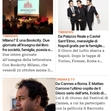
TRIBNEWS
Da Palazzo Reale a Castel
TRIBNEWS
Milano? È una Bookcity. Due
Sant’Elmo, meraviglie di
giornate all’insegna del libro
Napoli gratis per le famiglie
fra società, famiglia, poesia e
con il Gioco del Lotto. E si
Il Gioco del Lotto sbarca a
cucina. Nell’Auditorium Gioco
Due intere giornate
chiude con il concerto de Il
Napoli. Dopo le tappe di
del Lotto, al Castello
Volo
all’insegna della letteratura.
Torino, Firenze, Roma e…
Sforzesco
Con Bookcity Milano, che
venerdì 23 ottobre anima il…
CINEMA & TV
Da Cannes a Roma. È Matteo
Garrone l’ultimo ospite de Il
Gioco serio dell’arte, il ciclo di
incontri curato da Massimiliano
Lui è di ritorno dal Festival di
Finazzer Flory a Palazzo
Cannes, a cui ha partecipato
Barberini
con la pellicola Il Racconto