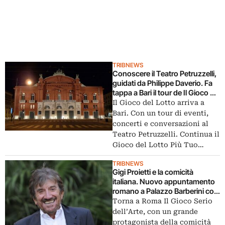
TRIBNEWS
Conoscere il Teatro Petruzzelli,
guidati da Philippe Daverio. Fa
tappa a Bari il tour de Il Gioco del
Lotto nelle dieci città-ruote
Il Gioco del Lotto arriva a
Bari. Con un tour di eventi,
concerti e conversazioni al
Teatro Petruzzelli. Continua il
Gioco del Lotto Più Tuo…
TRIBNEWS
Gigi Proietti e la comicità
italiana. Nuovo appuntamento
romano a Palazzo Barberini con
Massimiliano Finazzer Flory e Il
Torna a Roma Il Gioco Serio
Gioco Serio dell’Arte
dell’Arte, con un grande
protagonista della comicità