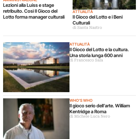
Lezioni alla Luiss e stage
retribuito. Così Il Gioco del
ATTUALITÀ
Il Gioco del Lotto e i Beni
Lotto forma manager culturali
Culturali
di Santa Nastro
ATTUALITÀ
Il Gioco del Lotto e la cultura.
Una storia lunga 600 anni
di Francesco Sala
WHO'S WHO
Il gioco serio dell’arte. William
Kentridge a Roma
di Michele Luca Nero