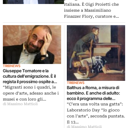
italiana. È Gigi Proietti che
insieme a Massimiliano
Finazzer Flory, curatore e…
TRIBNEWS
Giuseppe Tornatore e la
cultura dell’emigrazione. È il
regista il prossimo ospite a
TRIBNEWS
Palazzo Barberini di Roma de Il
Balthus a Roma, a misura di
“Migranti sono i quadri, le
Gioco Serio dell’Arte
bambino. E anche di adulto:
opere d’arte, adesso anche i
ecco il programma delle
musei e con loro gli…
attività educative e
“C’era una volta una gatta”:
di Massimo Mattioli
laboratoriali griffate Il Gioco
Laboratorio Day “Io gioco
del Lotto
con l’arte”, seconda puntata.
Il 13…
di Massimo Mattioli