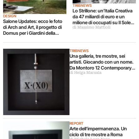
TRIBNEWS
Lo Strillone: un’Italia Creativa
DESIGN
da 47 miliardi di euro e un
Salone Updates: ecco le foto
milione di occupati su Il Sole
di Arch and Art, il progetto di
di Massimo Mattioli
24 Ore. E poi Mario Moretti
Domus per i Giardini della
Polegato, Gregorio Botta
Triennale. Arte e architettura si
fondono. Ma qualcuno ci
aveva già pensato
TRIBNEWS
Una galleria, tre mostre, sei
artisti. Giocando con un nome.
Da Montoro 12 Contemporary
di Helga Marsala
Art si avvia alla conclusione il
progetto espositivo Mont’Oro
REPORT
Arte dell’impermanenza. Un
ciclo di tre mostre a Roma