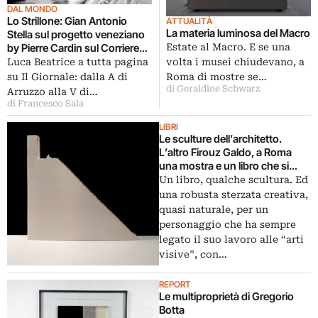
DAL MONDO
Lo Strillone: Gian Antonio
ATTUALITÀ
La materia luminosa del Macro
Stella sul progetto veneziano
Estate al Macro. E se una
by Pierre Cardin sul Corriere
della Sera. E poi Aligi Sassu,
volta i musei chiudevano, a
Luca Beatrice a tutta pagina
Edward Hopper a Madrid,
Roma di mostre se…
su Il Giornale: dalla A di
Celant e i costruttivisti…
di Geraldine Schwarz
Arruzzo alla V di…
di Francesco Sala
LIBRI
Le sculture dell’architetto.
L’altro Firouz Galdo, a Roma
una mostra e un libro che si
presenta al Maxxi B.A.S.E.. E in
Un libro, qualche scultura. Ed
anteprima su Artribune
una robusta sterzata creativa,
quasi naturale, per un
personaggio che ha sempre
legato il suo lavoro alle “arti
visive”, con…
REPORT
Le multiproprietà di Gregorio
Botta