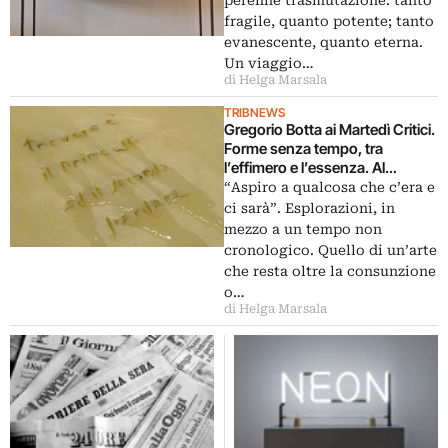
fragile, quanto potente; tanto
evanescente, quanto eterna.
Un viaggio…
di Helga Marsala
TRIBNEWS
Gregorio Botta ai Martedì Critici.
Forme senza tempo, tra
l’effimero e l’essenza. Al
Chiostro del Bramante di Roma
“Aspiro a qualcosa che c’era e
un incontro nel segno della
ci sarà”. Esplorazioni, in
poesia, cercando parole lievi
mezzo a un tempo non
come l’aria
cronologico. Quello di un’arte
che resta oltre la consunzione
o…
di Helga Marsala