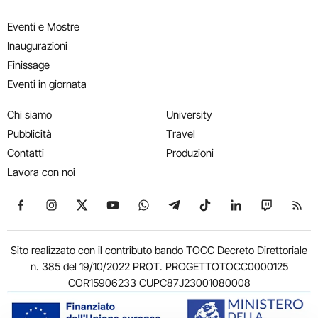
Eventi e Mostre
Inaugurazioni
Finissage
Eventi in giornata
Chi siamo
University
Pubblicità
Travel
Contatti
Produzioni
Lavora con noi
Seguici su Facebook
Seguici su Instagram
Seguici su X
Seguici su YouTube
Seguici su WhatsApp
Seguici su Telegram
Seguici su TikTok
Seguici su Link
Seguici su
Segui
Sito realizzato con il contributo bando TOCC Decreto Direttoriale
n. 385 del 19/10/2022 PROT. PROGETTOTOCC0000125
COR15906233 CUPC87J23001080008