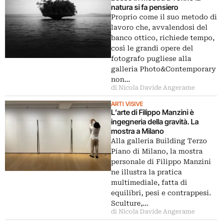
natura si fa pensiero
Proprio come il suo metodo di
lavoro che, avvalendosi del
banco ottico, richiede tempo,
così le grandi opere del
fotografo pugliese alla
galleria Photo&Contemporary
non…
di Nicola Davide Angerame
ARTI VISIVE
L’arte di Filippo Manzini è
ingegneria della gravità. La
mostra a Milano
Alla galleria Building Terzo
Piano di Milano, la mostra
personale di Filippo Manzini
ne illustra la pratica
multimediale, fatta di
equilibri, pesi e contrappesi.
Sculture,…
di Nicola Davide Angerame