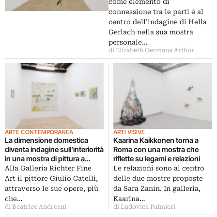
come elemento di
connessione tra le parti è al
centro dell’indagine di Hella
Gerlach nella sua mostra
personale…
di Elizabeth Germana Arthur
ARTE CONTEMPORANEA
ARTI VISIVE
La dimensione domestica
Kaarina Kaikkonen torna a
diventa indagine sull’interiorità
Roma con una mostra che
in una mostra di pittura a
riflette su legami e relazioni
Roma
Alla Galleria Richter Fine
Le relazioni sono al centro
Art il pittore Giulio Catelli,
delle due mostre proposte
attraverso le sue opere, più
da Sara Zanin. In galleria,
che…
Kaarina…
di Beatrice Andreani
di Ludovica Palmieri