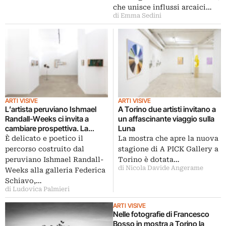
che unisce influssi arcaici…
di Emma Sedini
ARTI VISIVE
ARTI VISIVE
L’artista peruviano Ishmael
A Torino due artisti invitano a
Randall-Weeks ci invita a
un affascinante viaggio sulla
cambiare prospettiva. La
Luna
mostra a Roma
È delicato e poetico il
La mostra che apre la nuova
percorso costruito dal
stagione di A PICK Gallery a
peruviano Ishmael Randall-
Torino è dotata…
di Nicola Davide Angerame
Weeks alla galleria Federica
Schiavo,…
di Ludovica Palmieri
ARTI VISIVE
Nelle fotografie di Francesco
Bosso in mostra a Torino la