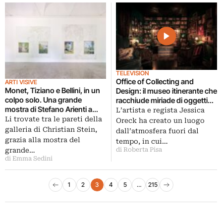
TELEVISION
Office of Collecting and
ARTI VISIVE
Monet, Tiziano e Bellini, in un
Design: il museo itinerante che
colpo solo. Una grande
racchiude miriade di oggetti
mostra di Stefano Arienti a
insoliti
L’artista e regista Jessica
Milano
Li trovate tra le pareti della
Oreck ha creato un luogo
galleria di Christian Stein,
dall’atmosfera fuori dal
grazia alla mostra del
tempo, in cui…
grande…
di Roberta Pisa
di Emma Sedini
Paginazione degli articoli
1
2
3
4
5
…
215
Pagina precedente
Pagina successiva