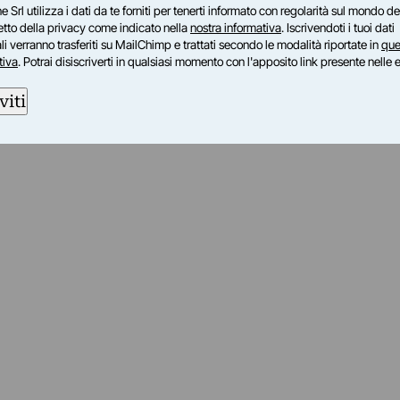
e Srl utilizza i dati da te forniti per tenerti informato con regolarità sul mondo del
petto della privacy come indicato nella
nostra informativa
. Iscrivendoti i tuoi dati
i verranno trasferiti su MailChimp e trattati secondo le modalità riportate in
que
tiva
. Potrai disiscriverti in qualsiasi momento con l'apposito link presente nelle 
viti