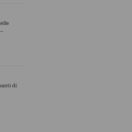
elle
i…
manti di