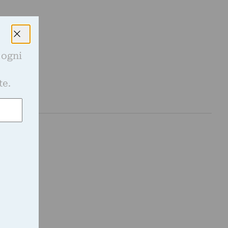
 ogni
e
te.