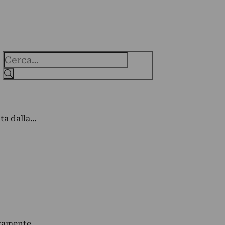
Cerca
ata dalla…
ovamente