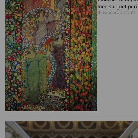
luce su quel peri
di Riccardo Conti