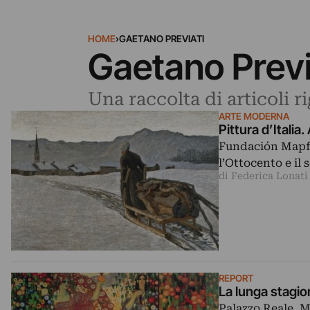
HOME
›
GAETANO PREVIATI
Gaetano Previ
Una raccolta di articoli r
ARTE MODERNA
Pittura d’Italia
Fundación Mapfre
l’Ottocento e il 
di Federica Lonati
REPORT
La lunga stagio
Palazzo Reale, M