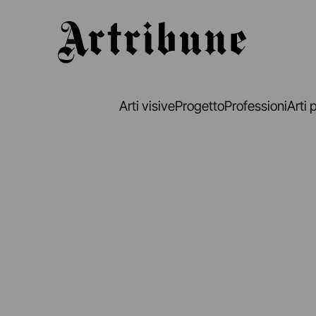
Artribune
Arti visive
Progetto
Professioni
Arti 