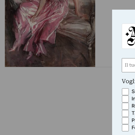
Nom
(Requ
First
Vogl
S
I
R
T
P
F