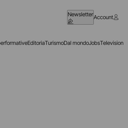
Newsletter
Account
performative
Editoria
Turismo
Dal mondo
Jobs
Television