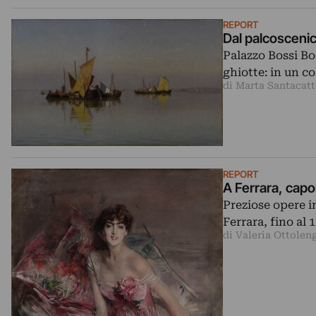
REPORT
Dal palcoscenic
Palazzo Bossi Bo
ghiotte: in un c
di Marta Santacatt
REPORT
A Ferrara, capo
Preziose opere i
Ferrara, fino al 
di Valeria Ottolen