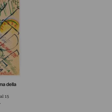
ma della
al 15
…