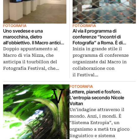
FOTOGRAFIA
FOTOGRAFIA
Uno svedese e una
Al via il programma di
marocchina, dietro
conferenze “Incontri di
all’obbiettivo. Il Macro anticipa
Fotografia” a Roma. È di
il Fotografia Festival con le
scena il francese Jean-Marc
Doppio appuntamento al
Inizia in grande stile il
mostre di Anders Petersen ed
Bustamante. Al Macro e a Villa
Macro di via Nizza, che
programma di conferenze
Yto Barrada, ecco un po’ di
Medici
anticipa il tourbillon del
organizzate dal Macro in
immagini
Fotografia Festival, che…
collaborazione con
il Festival…
FOTOGRAFIA
Lettere, pianeti e fosforo.
L’entropia secondo Nicole
Voltan
Un’indagine attraverso il
mondo. Anzi, i mondi. È
“Sistema Entropia”, un
organismo a metà tra gioco
linguistico e sistema