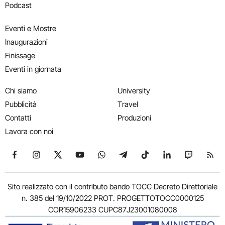
Podcast
Eventi e Mostre
Inaugurazioni
Finissage
Eventi in giornata
Chi siamo
University
Pubblicità
Travel
Contatti
Produzioni
Lavora con noi
Seguici su Facebook
Seguici su Instagram
Seguici su X
Seguici su YouTube
Seguici su WhatsApp
Seguici su Telegram
Seguici su TikTok
Seguici su Link
Seguici su
Segui
Sito realizzato con il contributo bando TOCC Decreto Direttoriale
n. 385 del 19/10/2022 PROT. PROGETTOTOCC0000125
COR15906233 CUPC87J23001080008