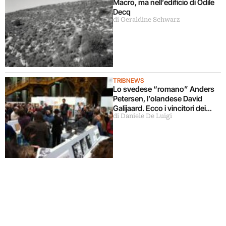
Macro, ma nell’edificio di Odile
Decq
di Geraldine Schwarz
TRIBNEWS
Lo svedese “romano” Anders
Petersen, l’olandese David
Galijaard. Ecco i vincitori dei
di Daniele De Luigi
Photobook Awards di Paris
Photo, con tante foto dal Grand
Palais