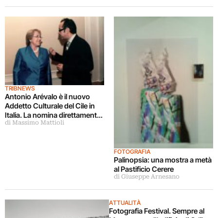
TRIBNEWS
Antonio Arévalo è il nuovo
Addetto Culturale del Cile in
Italia. La nomina direttamente
di Massimo Mattioli
dal presidente Michelle
Bachelet, che corona la
passione dell’intellettuale per
la sua terra
FOTOGRAFIA
Palinopsia: una mostra a metà
al Pastificio Cerere
di Giuseppe Arnesano
ATTUALITÀ
Fotografia Festival. Sempre al