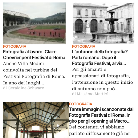
FOTOGRAFIA
FOTOGRAFIA
Fotografia al lavoro. Claire
L’autunno della fotografia?
Chevrier per il Festival di Roma
Parla romano. Dopo il
Fotografia Festival, al via
Anche Villa Medici
anche l’ottava edizione di
Per gli amanti e
coinvolta nel turbine del
FotoLeggendo
appassionati di fotografia,
Festival Fotografia di Roma.
l’attenzione in questo inizio
In uno dei luoghi…
di Geraldine Schwarz
di autunno non può…
di Massimo Mattioli
FOTOGRAFIA
Tante immagini scanzonate dal
Fotografia Festival di Roma. In
giro per gli opening al Macro
Testaccio, con qualche punto
Dei contenuti vi abbiamo
di vista inusuale
parlato diffusamente già nei