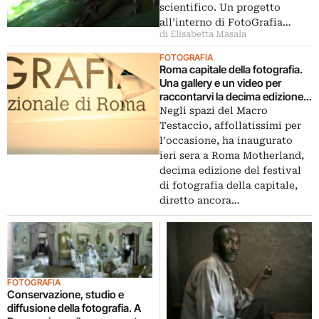
scientifico. Un progetto
all’interno di FotoGrafia…
di Elisabetta Masala
FOTOGRAFIA
Roma capitale della fotografia.
Una gallery e un video per
raccontarvi la decima edizione
del Festival Internazionale. Il
Negli spazi del Macro
tema? La “terra madre”…
Testaccio, affollatissimi per
l’occasione, ha inaugurato
ieri sera a Roma Motherland,
decima edizione del festival
di fotografia della capitale,
diretto ancora…
FOTOGRAFIA
Conservazione, studio e
diffusione della fotografia. A