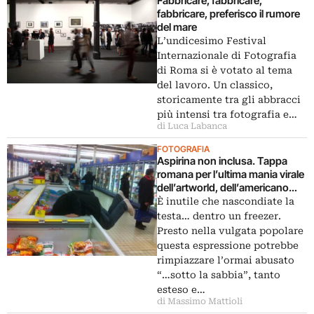
Fabbricare, fabbricare,
fabbricare, preferisco il rumore
del mare
L’undicesimo Festival
Internazionale di Fotografia
di Roma si è votato al tema
del lavoro. Un classico,
storicamente tra gli abbracci
più intensi tra fotografia e…
di Luca Labanca
FOTOGRAFIA
Aspirina non inclusa. Tappa
romana per l’ultima mania virale
dell’artworld, dell’americano
David Horvitz: raccogliere foto
È inutile che nascondiate la
di gente con la testa ficcata
testa… dentro un freezer.
dentro a un freezer…
Presto nella vulgata popolare
questa espressione potrebbe
rimpiazzare l’ormai abusato
“…sotto la sabbia”, tanto
esteso e…
di Massimo Mattioli