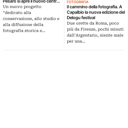
Pesaro si apre il nuovo centro
FOTOGRAFIA
Macula
Il cammino della fotografia. A
Un nuovo progetto
Capalbio la nuova edizione del
“dedicato alla
Delogu festival
conservazione, allo studio e
Due orette da Roma, poco
alla diffusione della
più da Firenze, pochi minuti
fotografia storica e…
dall’Argentario, niente male
per una…