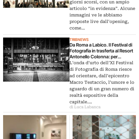
giorni scorsi, con un ampio
articolo “in evidenza”. Alcune
immagini ve le abbiamo
proposte live dall’opening,
come…
TRIBNEWS
Da Roma a Labico. Il Festival di
Fotografia in trasferta al Resort
Antonello Colonna: per
inaugurare SantralIstanbul,
L’onda d’urto dell’XI Festival
progetto fotografico di
di Fotografia di Roma riesce
Giovanni De Angelis
ad orientare, dall’epicentro
Macro Testaccio, l’umore e lo
sguardo di un gran numero di
realtà espositive della
capitale.…
di Luca Labanca