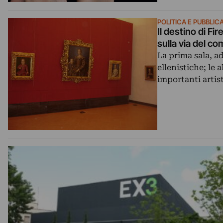
POLITICA E PUBBLI
Il destino di F
sulla via del c
La prima sala, ad
ellenistiche; le 
importanti artis