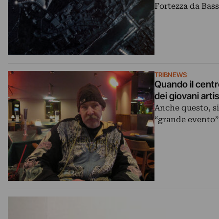
Fortezza da Basso
TRIBNEWS
Quando il centr
dei giovani art
Anche questo, si 
“grande evento” 