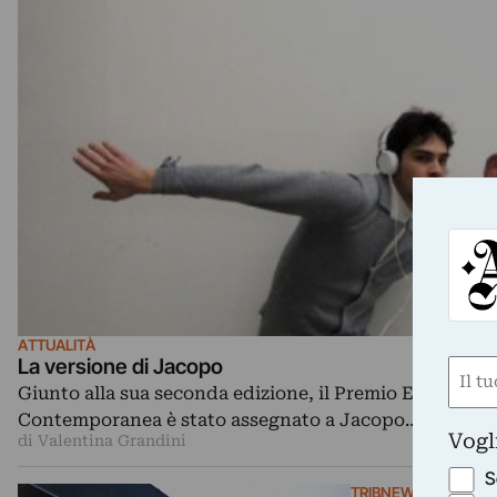
ATTUALITÀ
La versione di Jacopo
Nom
Giunto alla sua seconda edizione, il Premio EX3 Tosc
(Requ
Contemporanea è stato assegnato a Jacopo…
First
Vogl
di Valentina Grandini
S
TRIBNEWS