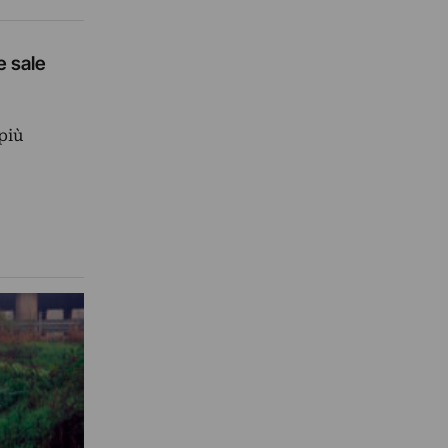
e sale
 più