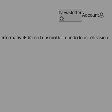
Newsletter
Account
performative
Editoria
Turismo
Dal mondo
Jobs
Television