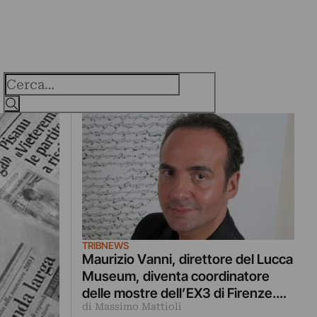
Cerca
TRIBNEWS
Maurizio Vanni, direttore del Lucca
Museum, diventa coordinatore
delle mostre dell’EX3 di Firenze.
di Massimo Mattioli
All’associazione Nuovi Eventi