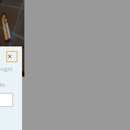
 ogni
e
te.
c’è più.
rebbe
o lo sport
alla…