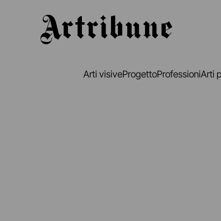
Artribune
Arti visive
Progetto
Professioni
Arti 