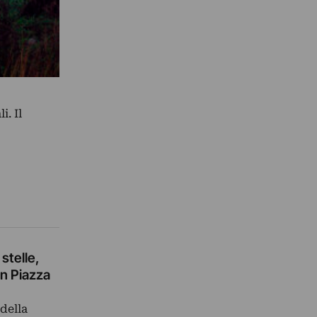
i. Il
stelle,
in Piazza
 della