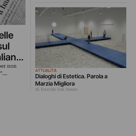
Musicali la gestione del centro
d’arte fondato da Sergio Risaliti
elle
sul
aliano
 per non
ATTUALITÀ
”.…
Dialoghi di Estetica. Parola a
Marzia Migliora
di Davide Dal Sasso