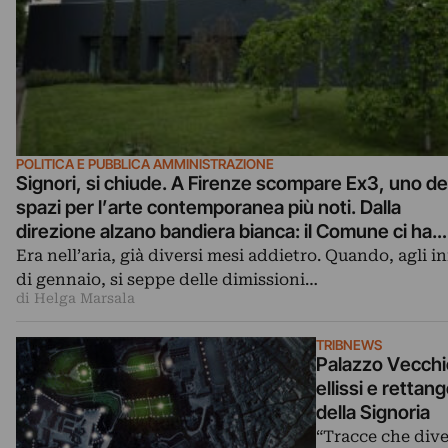
POLITICA E PUBBLICA AMMINISTRAZIONE
Signori, si chiude. A Firenze scompare Ex3, uno de
spazi per l’arte contemporanea più noti. Dalla
direzione alzano bandiera bianca: il Comune ci ha
abbandonati. Ed è rottura con il sindaco Renzi
Era nell’aria, già diversi mesi addietro. Quando, agli in
di gennaio, si seppe delle dimissioni…
di Helga Marsala
TRIBNEWS
Palazzo Vecchio
ellissi e rettan
della Signoria
“Tracce che diven