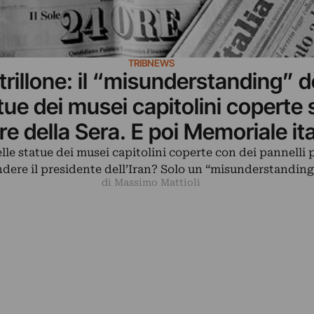
TRIBNEWS
trillone: il “misunderstanding” d
tue dei musei capitolini coperte 
re della Sera. E poi Memoriale it
di Auschwitz, Floriano Bodini
elle statue dei musei capitolini coperte con dei pannelli
ndere il presidente dell’Iran? Solo un “misunderstanding
di Massimo Mattioli