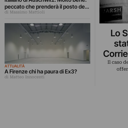
peccato che prenderà il posto del
di Massimo Mattioli
centro d’arte Ex3
Lo S
sta
Corrie
Il caso d
ATTUALITÀ
offe
A Firenze chi ha paura di Ex3?
di Matteo Innocenti