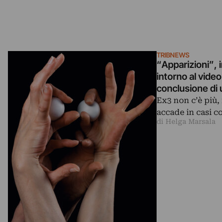
TRIBNEWS
“Apparizioni”, 
intorno al video
conclusione di u
Ex3 non c’è più,
accade in casi c
di Helga Marsala