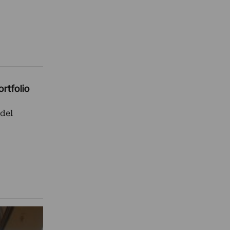
rtfolio
 del