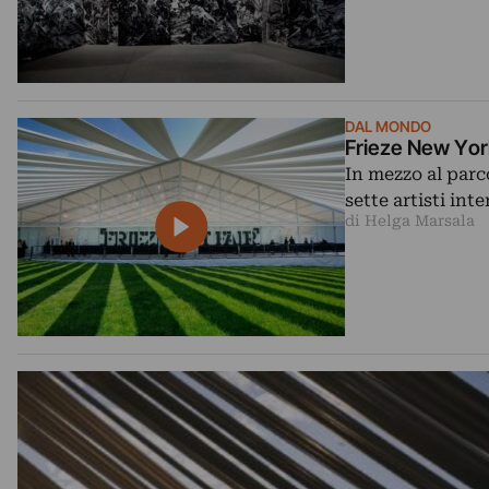
DAL MONDO
Frieze New York.
In mezzo al parco
sette artisti in
di Helga Marsala