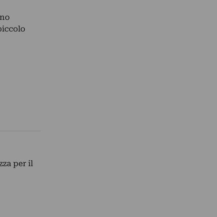
nno
piccolo
zza per il