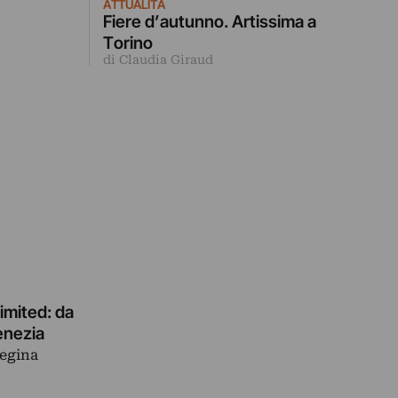
ATTUALITÀ
Fiere d’autunno. Artissima a
Torino
di Claudia Giraud
limited: da
 Venezia
regina