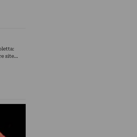
oletta:
re site…