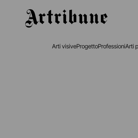
Artribune
Arti visive
Progetto
Professioni
Arti 