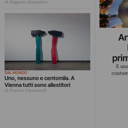
di Eugenio Giannetta
Ar
pri
È una
DAL MONDO
contem
Uno, nessuno e centomila. A
Vienna tutti sono allestitori
di Franco Veremondi