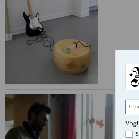
Nom
(Obbli
Nome
Vogl
S