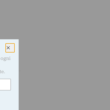
 ogni
e
te.