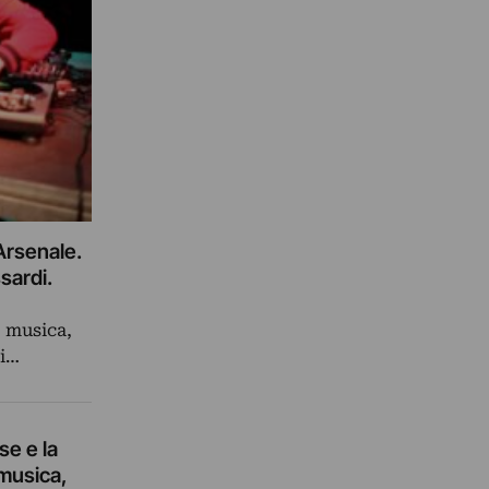
’Arsenale.
sardi.
, musica,
ti…
se e la
 musica,