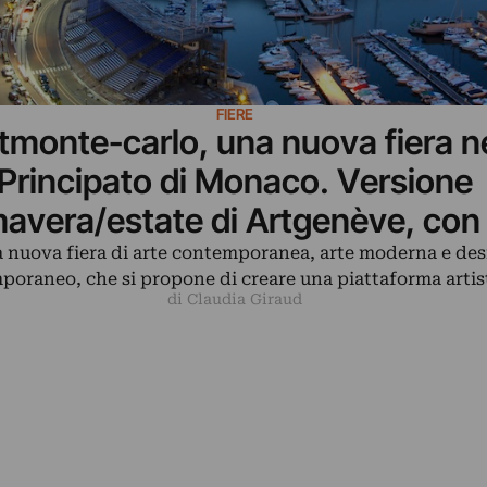
FIERE
tmonte-carlo, una nuova fiera n
Principato di Monaco. Versione
mavera/estate di Artgenève, con
gallerie al via: 7 le italiane
 nuova fiera di arte contemporanea, arte moderna e de
poraneo, che si propone di creare una piattaforma artis
di Claudia Giraud