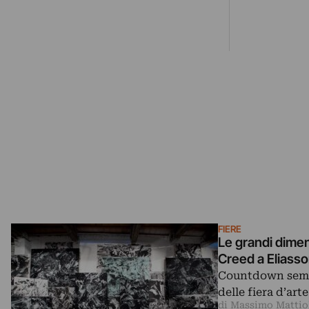
FIERE
Le grandi dimen
Countdown sempre
delle fiera d’art
di Massimo Mattio