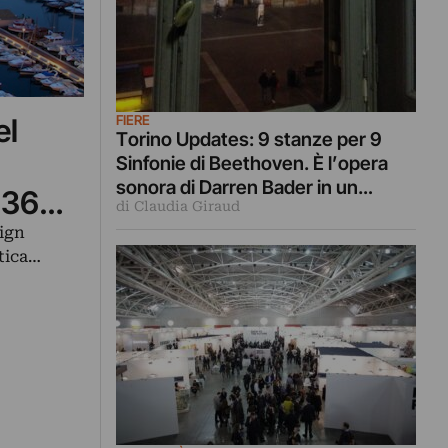
FIERE
el
Torino Updates: 9 stanze per 9
Sinfonie di Beethoven. È l’opera
sonora di Darren Bader in un
 36
di Claudia Giraud
palazzo del ‘700. Con una
sign
personale anche da Franco Noero.
tica…
Ecco il video…