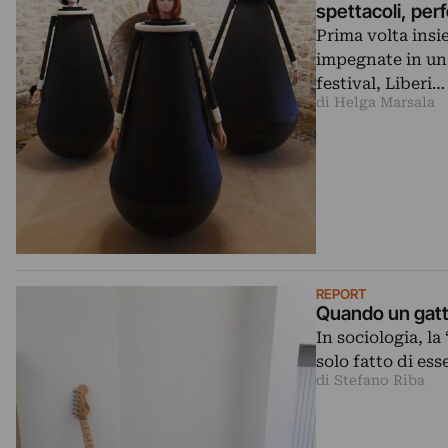
spettacoli, pe
Prima volta insi
impegnate in un 
festival, Liberi…
di Helga Marsala
REPORT
Quando un gatto
In sociologia, la
solo fatto di ess
di Stefano Riba