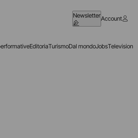
Newsletter
Account
performative
Editoria
Turismo
Dal mondo
Jobs
Television