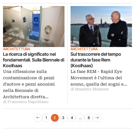
ARCHITETTURA
ARCHITETTURA
La ricerca di significato nei
Sul trascorrere del tempo
fondamentali. Sulla Biennale di
durante la fase Rem
Koolhaas
(Koolhaas)
Una riflessione sulla
La fase REM - Rapid Eye
contaminazione di pezzi
Movement è l'ultima del
d'autore e pezzi anonimi
sonno, quella dei sogni e…
di Massimo Mazzone
nella Biennale di
Architettura diretta…
di Francesco Napolitano
Paginazione degli articoli
1
2
3
4
…
8
Pagina precedente
Pagina successiva