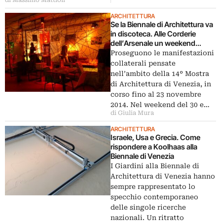
ARCHITETTURA
Se la Biennale di Architettura va
in discoteca. Alle Corderie
dell’Arsenale un weekend
dedicato al clubbing, con Zero
Proseguono le manifestazioni
che presenta notteitaliana.eu
collaterali pensate
nell’ambito della 14° Mostra
di Architettura di Venezia, in
corso fino al 23 novembre
2014. Nel weekend del 30 e…
di Giulia Mura
ARCHITETTURA
Israele, Usa e Grecia. Come
rispondere a Koolhaas alla
Biennale di Venezia
I Giardini alla Biennale di
Architettura di Venezia hanno
sempre rappresentato lo
specchio contemporaneo
delle singole ricerche
nazionali. Un ritratto