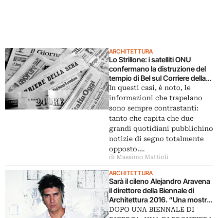
ARCHITETTURA
Lo Strillone: i satelliti ONU
confermano la distruzione del
tempio di Bel sul Corriere della
Sera. E poi Biennale di
In questi casi, è noto, le
Architettura, hooligans impuniti
informazioni che trapelano
sono sempre contrastanti:
tanto che capita che due
grandi quotidiani pubblichino
notizie di segno totalmente
opposto.…
di Massimo Mattioli
ARCHITETTURA
Sarà il cileno Alejandro Aravena
il direttore della Biennale di
Architettura 2016. “Una mostra
dedicata alle frontiere
DOPO UNA BIENNALE DI