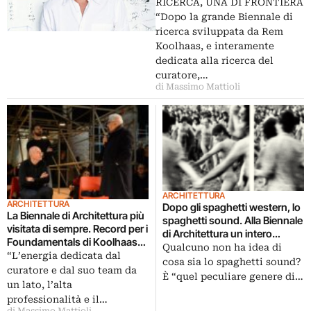
dell’architettura nel mondo”
RICERCA, UNA DI FRONTIERA
“Dopo la grande Biennale di
ricerca sviluppata da Rem
Koolhaas, e interamente
dedicata alla ricerca del
curatore,…
di Massimo Mattioli
ARCHITETTURA
ARCHITETTURA
Dopo gli spaghetti western, lo
La Biennale di Architettura più
spaghetti sound. Alla Biennale
visitata di sempre. Record per i
di Architettura un intero
Foundamentals di Koolhaas
weekend dedicato a un
Qualcuno non ha idea di
che fanno 240mila visitatori.
“L’energia dedicata dal
genere tutto italiano. Da Ennio
cosa sia lo spaghetti sound?
Ecco tutti i numeri
curatore e dal suo team da
Morricone a Franco Battiato
È “quel peculiare genere di…
un lato, l’alta
professionalità e il…
di Massimo Mattioli