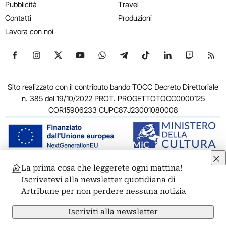
Pubblicità
Travel
Contatti
Produzioni
Lavora con noi
Seguici su Facebook
Seguici su Instagram
Seguici su X
Seguici su YouTube
Seguici su WhatsApp
Seguici su Telegram
Seguici su TikTok
Seguici su Link
Seguici su
Segui
Sito realizzato con il contributo bando TOCC Decreto Direttoriale
n. 385 del 19/10/2022 PROT. PROGETTOTOCC0000125
COR15906233 CUPC87J23001080008
La prima cosa che leggerete ogni mattina!
© 2011-2026 ARTRIBUNE srl – Corso Vittorio Emanuele II, 287 –
Iscrivetevi alla newsletter quotidiana di
00186 Roma - P.I. 11381581005
Artribune per non perdere nessuna notizia
Privacy: Responsabile della protezione dei dati personali
ARTRIBUNE srl – Corso Vittorio Emanuele II, 287 – 00186 Roma
Iscriviti alla newsletter
Termini e condizioni
Privacy Policy
Cookie Policy
Credits