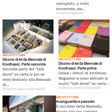
variopinto, a volte
incoerente, ma…
di Zaira Magliozzi
ARCHITETTURA
Dicono di lei (la Biennale di
ARCHITETTURA
Dicono di lei (la Biennale di
Koolhaas). Parte seconda
Koolhaas). Parte prima
Seconda parte del “talk
Ormai i lettori di Artribune
show” su carta (e poi su
Magazine si sono abituati ai
web) dedicato alla Biennale
nostri “talk show” su carta…
di…
di Marco Enrico Giacomelli
di Marco Enrico Giacomelli
ARCHITETTURA
Avanguardia e passato
Il successo della Biennale,
giunta alla sua 14esima