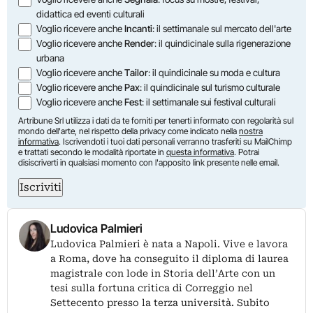
didattica ed eventi culturali
Voglio ricevere anche
Incanti
: il settimanale sul mercato dell'arte
Voglio ricevere anche
Render
: il quindicinale sulla rigenerazione
urbana
Voglio ricevere anche
Tailor
: il quindicinale su moda e cultura
Voglio ricevere anche
Pax
: il quindicinale sul turismo culturale
Voglio ricevere anche
Fest
: il settimanale sui festival culturali
Artribune Srl utilizza i dati da te forniti per tenerti informato con regolarità sul
mondo dell'arte, nel rispetto della privacy come indicato nella
nostra
informativa
. Iscrivendoti i tuoi dati personali verranno trasferiti su MailChimp
e trattati secondo le modalità riportate in
questa informativa
. Potrai
disiscriverti in qualsiasi momento con l'apposito link presente nelle email.
Iscriviti
Ludovica Palmieri
Ludovica Palmieri è nata a Napoli. Vive e lavora
a Roma, dove ha conseguito il diploma di laurea
magistrale con lode in Storia dell’Arte con un
tesi sulla fortuna critica di Correggio nel
Settecento presso la terza università. Subito