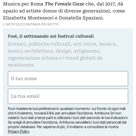
Musica per Roma
The Female Gaze
che, dal 2017, dà
spazio ad artiste donne di diverse generazioni, come
Elisabetta Montessori e Donatella Spaziani.
L'ARTICOLO CONTINUA PIÙ SOTTO
Fest, il settimanale sui festival culturali
Scenari, politiche culturali, arti visive, musica,
teatro, architettura, design, artigianato,
rigenerazione urbana e i trend globali da
monitorare.
Nome
(Obbligatorio)
Nome
Email
(Obbligatorio)
Puoi rivedere le tue preferenze in qualsiasi momento: sul fondo di ogni mail
che ti invieremo, troverai il link per annullare l’iscrizione. Artribune Srl non
cederà i tuoi dati a terze parti e utilizzerà i tuoi dati secondo le tue indicazioni.
Se scegli di annullare l’iscrizione, Artribune cancellerà i tuoi dati personali dal
proprio database. Per saperne di più, ti invitiamo a consultare la nostra
Privacy Policy
.