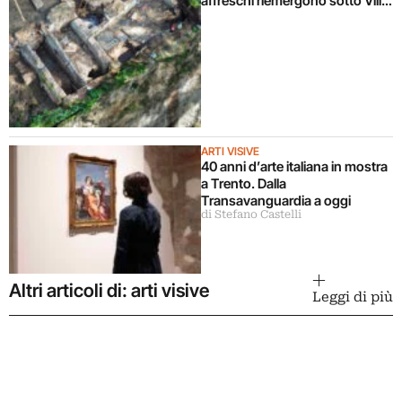
affreschi riemergono sotto Villa
Celimontana durante un
cantiere
ARTI VISIVE
40 anni d’arte italiana in mostra
a Trento. Dalla
Transavanguardia a oggi
di Stefano Castelli
Altri articoli di: arti visive
Leggi di più