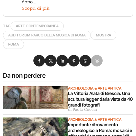
dopo…
Scopri di più
TAG
ARTE CONTEMPORANEA
AUDITORIUM PARCO DELLA MUSICA DI ROMA
MOSTRA
ROMA
Condividi su Facebook
Condividi su X
Condividi su LinkedIn
Condividi su Pinterest
Condividi su WhatsApp
Condividi su Email
Da non perdere
ARCHEOLOGIA & ARTE ANTICA
La Vittoria Alata di Brescia. Una
scultura leggendaria vista da 40
grandi fotografi
di Paolo Cuccia
ARCHEOLOGIA & ARTE ANTICA
Importante ritrovamento
archeologico a Roma: mosaici e