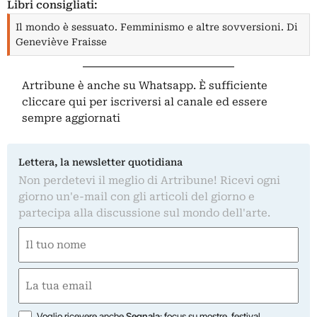
Libri consigliati:
Il mondo è sessuato. Femminismo e altre sovversioni. Di
Geneviève Fraisse
Artribune è anche su Whatsapp. È sufficiente
cliccare qui
per iscriversi al canale ed essere
sempre aggiornati
Lettera, la newsletter quotidiana
Non perdetevi il meglio di Artribune! Ricevi ogni
giorno un'e-mail con gli articoli del giorno e
partecipa alla discussione sul mondo dell'arte.
Nome
(Obbligatorio)
Nome
Email
(Obbligatorio)
Opzioni
Voglio ricevere anche
Segnala
: focus su mostre, festival,