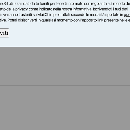
e Srl utilizza i dati da te forniti per tenerti informato con regolarità sul mondo del
petto della privacy come indicato nella
nostra informativa
. Iscrivendoti i tuoi dati
i verranno trasferiti su MailChimp e trattati secondo le modalità riportate in
que
tiva
. Potrai disiscriverti in qualsiasi momento con l'apposito link presente nelle 
viti