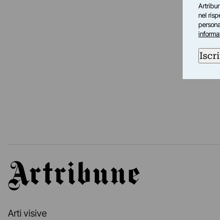
Artribun
nel ris
personal
informa
Iscri
Artribune
Arti visive