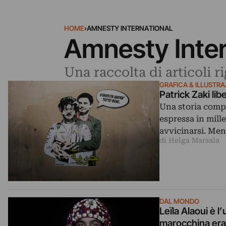
HOME
›
AMNESTY INTERNATIONAL
Amnesty Inter
Una raccolta di articoli 
GRAFICA & ILLUSTR
Patrick Zaki lib
Una storia compl
espressa in mille
avvicinarsi. Men
di Helga Marsala
DAL MONDO
Leïla Alaoui è l
marocchina era 