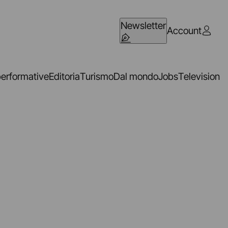
Newsletter
Account
performative
Editoria
Turismo
Dal mondo
Jobs
Television