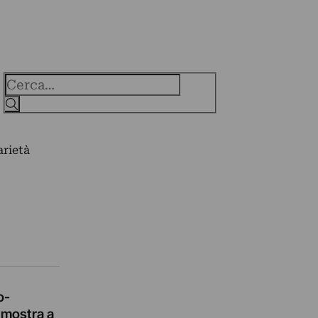
Cerca
arietà
o-
 mostra a