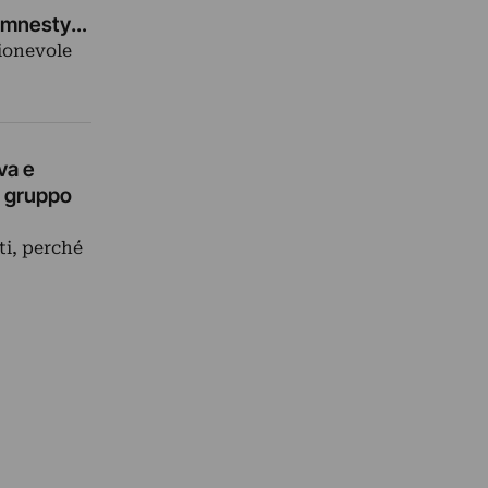
 Amnesty
gionevole
va e
l gruppo
ti, perché