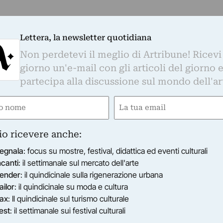
Lettera, la newsletter quotidiana
Non perdetevi il meglio di Artribune! Ricevi
giorno un'e-mail con gli articoli del giorno 
partecipa alla discussione sul mondo dell'ar
. Non si placa l’indignazione globale per la condanna 
e a New York arriva una mostra sostenuta da Amnest
e
Email
gatorio)
(Obbligatorio)
dollari. Tanto costerà a New York indossare il coloratissi
ssai di moda negli ultimi tempi. Quale? Quello divenut
io ricevere anche:
li
egnala
: focus su mostre, festival, didattica ed eventi culturali
ncanti
: il settimanale sul mercato dell'arte
ender
: il quindicinale sulla rigenerazione urbana
ailor
: il quindicinale su moda e cultura
ax
: Il quindicinale sul turismo culturale
est
: il settimanale sui festival culturali