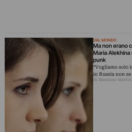
DAL MONDO
Ma non erano c
Maria Alekhina
punk
“Vogliamo solo i
in Russia non se
di Massimo Mattio