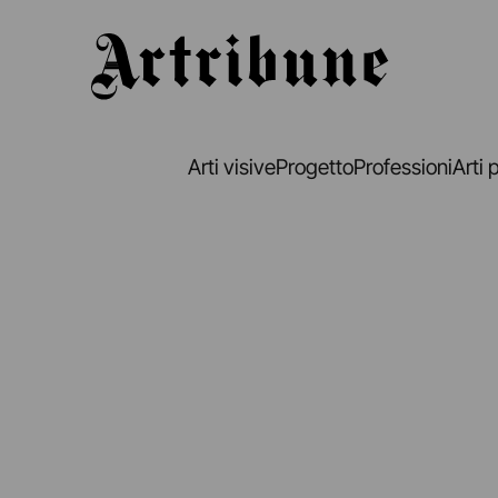
Artribune
Arti visive
Progetto
Professioni
Arti 