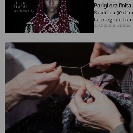
Parigi era finit
È salito a 30 il 
la fotografa fra
di Claudia Giraud