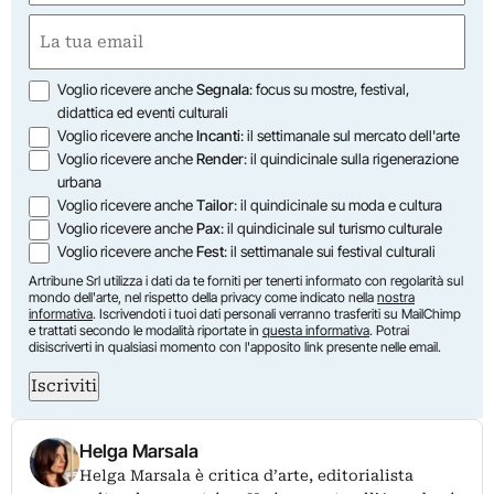
First
Email
(Required)
Opzioni
Voglio ricevere anche
Segnala
: focus su mostre, festival,
didattica ed eventi culturali
Voglio ricevere anche
Incanti
: il settimanale sul mercato dell'arte
Voglio ricevere anche
Render
: il quindicinale sulla rigenerazione
urbana
Voglio ricevere anche
Tailor
: il quindicinale su moda e cultura
Voglio ricevere anche
Pax
: il quindicinale sul turismo culturale
Voglio ricevere anche
Fest
: il settimanale sui festival culturali
Artribune Srl utilizza i dati da te forniti per tenerti informato con regolarità sul
mondo dell'arte, nel rispetto della privacy come indicato nella
nostra
informativa
. Iscrivendoti i tuoi dati personali verranno trasferiti su MailChimp
e trattati secondo le modalità riportate in
questa informativa
. Potrai
disiscriverti in qualsiasi momento con l'apposito link presente nelle email.
Iscriviti
Helga Marsala
Helga Marsala è critica d’arte, editorialista