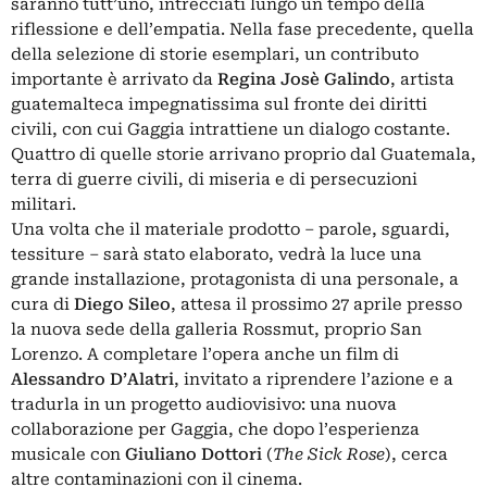
saranno tutt’uno, intrecciati lungo un tempo della
riflessione e dell’empatia. Nella fase precedente, quella
della selezione di storie esemplari, un contributo
importante è arrivato da
Regina Josè Galindo
, artista
guatemalteca impegnatissima sul fronte dei diritti
civili, con cui Gaggia intrattiene un dialogo costante.
Quattro di quelle storie arrivano proprio dal Guatemala,
terra di guerre civili, di miseria e di persecuzioni
militari.
Una volta che il materiale prodotto – parole, sguardi,
tessiture – sarà stato elaborato, vedrà la luce una
grande installazione, protagonista di una personale, a
cura di
Diego Sileo
, attesa il prossimo 27 aprile presso
la nuova sede della galleria Rossmut, proprio San
Lorenzo. A completare l’opera anche un film di
Alessandro D’Alatri
, invitato a riprendere l’azione e a
tradurla in un progetto audiovisivo: una nuova
collaborazione per Gaggia, che dopo l’esperienza
musicale con
Giuliano Dottori
(
The Sick Rose
), cerca
altre contaminazioni con il cinema.