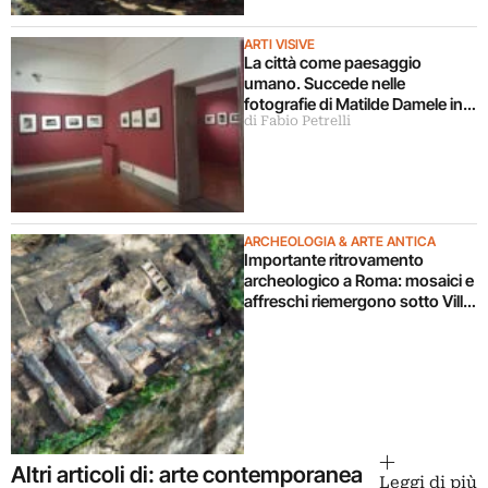
ARTI VISIVE
La città come paesaggio
umano. Succede nelle
fotografie di Matilde Damele in
di Fabio Petrelli
mostra a Roma
ARCHEOLOGIA & ARTE ANTICA
Importante ritrovamento
archeologico a Roma: mosaici e
affreschi riemergono sotto Villa
Celimontana durante un
cantiere
Altri articoli di: arte contemporanea
Leggi di più