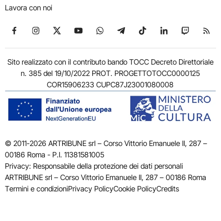
Lavora con noi
Seguici su Facebook
Seguici su Instagram
Seguici su X
Seguici su YouTube
Seguici su WhatsApp
Seguici su Telegram
Seguici su TikTok
Seguici su Link
Seguici su
Segui
Sito realizzato con il contributo bando TOCC Decreto Direttoriale
n. 385 del 19/10/2022 PROT. PROGETTOTOCC0000125
COR15906233 CUPC87J23001080008
© 2011-2026 ARTRIBUNE srl – Corso Vittorio Emanuele II, 287 –
00186 Roma - P.I. 11381581005
Privacy: Responsabile della protezione dei dati personali
ARTRIBUNE srl – Corso Vittorio Emanuele II, 287 – 00186 Roma
Termini e condizioni
Privacy Policy
Cookie Policy
Credits