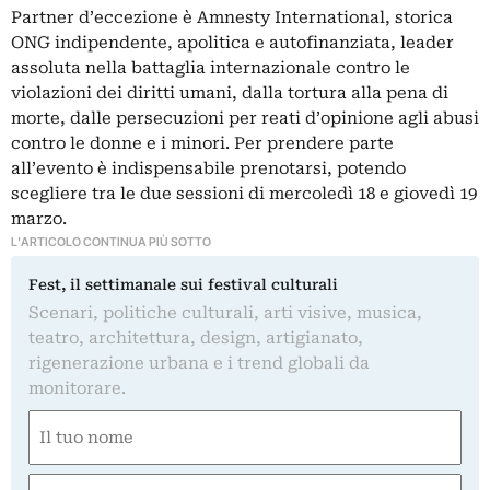
Partner d’eccezione è Amnesty International, storica
ONG indipendente, apolitica e autofinanziata, leader
assoluta nella battaglia internazionale contro le
violazioni dei diritti umani, dalla tortura alla pena di
morte, dalle persecuzioni per reati d’opinione agli abusi
contro le donne e i minori. Per prendere parte
all’evento è indispensabile prenotarsi, potendo
scegliere tra le due sessioni di mercoledì 18 e giovedì 19
marzo.
L'ARTICOLO CONTINUA PIÙ SOTTO
Fest, il settimanale sui festival culturali
Scenari, politiche culturali, arti visive, musica,
teatro, architettura, design, artigianato,
rigenerazione urbana e i trend globali da
monitorare.
Nome
(Required)
First
Email