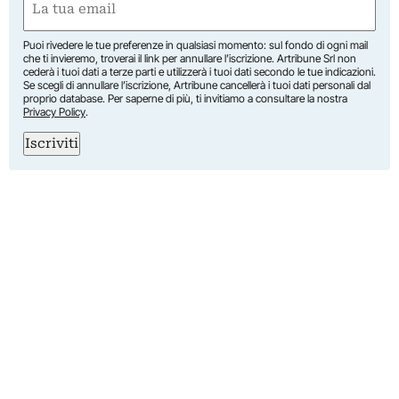
(Required)
Puoi rivedere le tue preferenze in qualsiasi momento: sul fondo di ogni mail
che ti invieremo, troverai il link per annullare l’iscrizione. Artribune Srl non
cederà i tuoi dati a terze parti e utilizzerà i tuoi dati secondo le tue indicazioni.
Se scegli di annullare l’iscrizione, Artribune cancellerà i tuoi dati personali dal
proprio database. Per saperne di più, ti invitiamo a consultare la nostra
Privacy Policy
.
Iscriviti