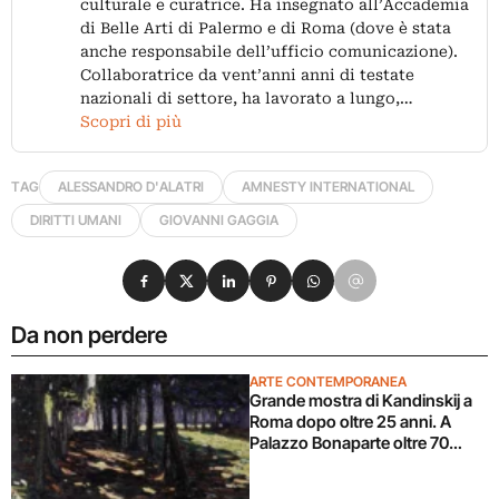
culturale e curatrice. Ha insegnato all’Accademia
di Belle Arti di Palermo e di Roma (dove è stata
anche responsabile dell’ufficio comunicazione).
Collaboratrice da vent’anni anni di testate
nazionali di settore, ha lavorato a lungo,…
Scopri di più
TAG
ALESSANDRO D'ALATRI
AMNESTY INTERNATIONAL
DIRITTI UMANI
GIOVANNI GAGGIA
Condividi su Facebook
Condividi su X
Condividi su LinkedIn
Condividi su Pinterest
Condividi su WhatsApp
Condividi su Email
Da non perdere
ARTE CONTEMPORANEA
Grande mostra di Kandinskij a
Roma dopo oltre 25 anni. A
Palazzo Bonaparte oltre 70
opere dal Pompidou