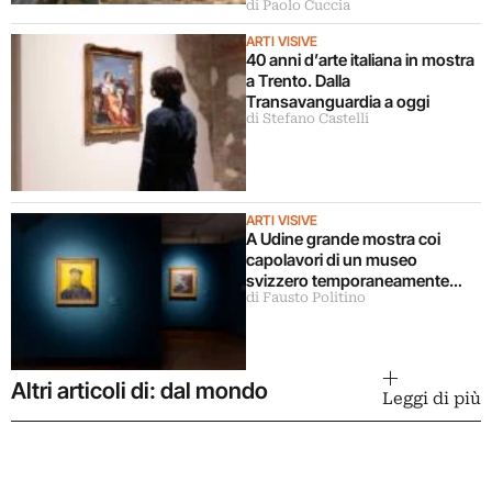
di Paolo Cuccia
ARTI VISIVE
40 anni d’arte italiana in mostra
a Trento. Dalla
Transavanguardia a oggi
di Stefano Castelli
ARTI VISIVE
A Udine grande mostra coi
capolavori di un museo
svizzero temporaneamente
di Fausto Politino
chiuso
Altri articoli di: dal mondo
Leggi di più