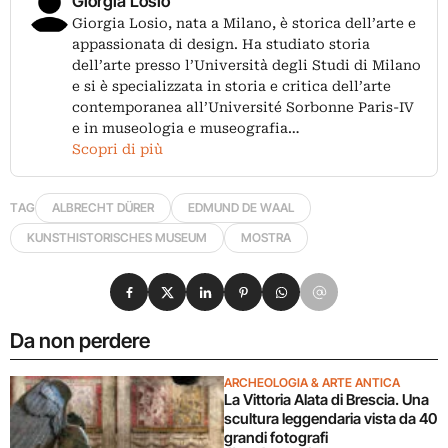
Giorgia Losio
Giorgia Losio, nata a Milano, è storica dell’arte e
appassionata di design. Ha studiato storia
dell’arte presso l’Università degli Studi di Milano
e si è specializzata in storia e critica dell’arte
contemporanea all’Université Sorbonne Paris-IV
e in museologia e museografia…
Scopri di più
TAG
ALBRECHT DÜRER
EDMUND DE WAAL
KUNSTHISTORISCHES MUSEUM
MOSTRA
Condividi su Facebook
Condividi su X
Condividi su LinkedIn
Condividi su Pinterest
Condividi su WhatsApp
Condividi su Email
Da non perdere
ARCHEOLOGIA & ARTE ANTICA
La Vittoria Alata di Brescia. Una
scultura leggendaria vista da 40
grandi fotografi