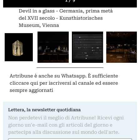
1 / 9
Devil in a glass - Germania, prima metà
del XVII secolo - Kunsthistorisches
Museum, Vienna
Artribune è anche su Whatsapp. È sufficiente
cliccare qui
per iscriversi al canale ed essere
sempre aggiornati
Lettera, la newsletter quotidiana
Non perdetevi il meglio di Artribune! Ricevi ogni
giorno un'e-mail con gli articoli del giorno e
partecipa alla discussione sul mondo dell'arte.