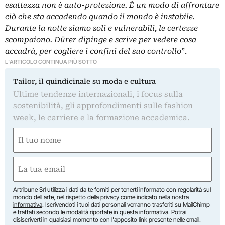
esattezza non è auto-protezione. È un modo di affrontare
ciò che sta accadendo quando il mondo è instabile.
Durante la notte siamo soli e vulnerabili, le certezze
scompaiono. Dürer dipinge e scrive per vedere cosa
accadrà, per cogliere i confini del suo controllo
”.
L'ARTICOLO CONTINUA PIÙ SOTTO
Tailor, il quindicinale su moda e cultura
Ultime tendenze internazionali, i focus sulla
sostenibilità, gli approfondimenti sulle fashion
week, le carriere e la formazione accademica.
Nome
(Required)
First
Email
(Required)
Artribune Srl utilizza i dati da te forniti per tenerti informato con regolarità sul
mondo dell'arte, nel rispetto della privacy come indicato nella
nostra
informativa
. Iscrivendoti i tuoi dati personali verranno trasferiti su MailChimp
e trattati secondo le modalità riportate in
questa informativa
. Potrai
disiscriverti in qualsiasi momento con l'apposito link presente nelle email.