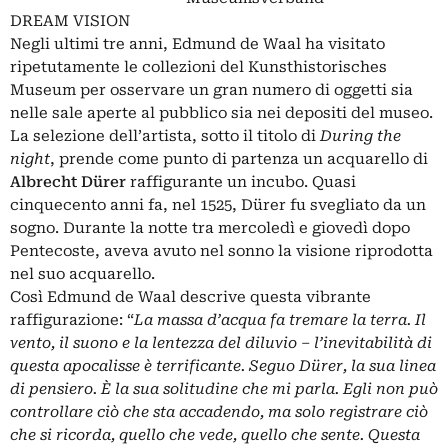
DREAM VISION
Negli ultimi tre anni, Edmund de Waal ha visitato
ripetutamente le collezioni del Kunsthistorisches
Museum per osservare un gran numero di oggetti sia
nelle sale aperte al pubblico sia nei depositi del museo.
La selezione dell’artista, sotto il titolo di
During the
night
, prende come punto di partenza un acquarello di
Albrecht Dürer
raffigurante un incubo. Quasi
cinquecento anni fa, nel 1525, Dürer fu svegliato da un
sogno. Durante la notte tra mercoledì e giovedì dopo
Pentecoste, aveva avuto nel sonno la visione riprodotta
nel suo acquarello.
Così Edmund de Waal descrive questa vibrante
raffigurazione: “
La massa d’acqua fa tremare la terra. Il
vento, il suono e la lentezza del diluvio – l’inevitabilità di
questa apocalisse è terrificante. Seguo Dürer, la sua linea
di pensiero. È la sua solitudine che mi parla. Egli non può
controllare ciò che sta accadendo, ma solo registrare ciò
che si ricorda, quello che vede, quello che sente. Questa