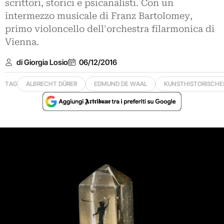
scrittori, storici e psicanalisti. Con un
intermezzo musicale di Franz Bartolomey,
primo violoncello dell'orchestra filarmonica di
Vienna.
di Giorgia Losio
06/12/2016
TAG
ALBRECHT DÜRER
EDMUND DE WAAL
KUNSTHISTORISCHE