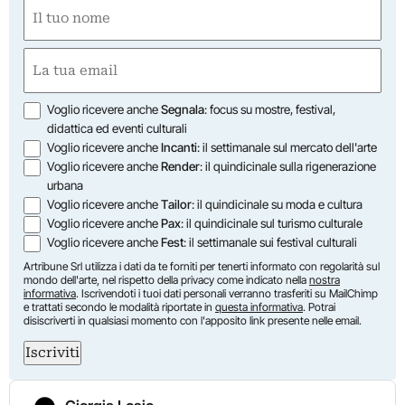
Nome
(Required)
First
Email
(Required)
Opzioni
Voglio ricevere anche
Segnala
: focus su mostre, festival,
didattica ed eventi culturali
Voglio ricevere anche
Incanti
: il settimanale sul mercato dell'arte
Voglio ricevere anche
Render
: il quindicinale sulla rigenerazione
urbana
Voglio ricevere anche
Tailor
: il quindicinale su moda e cultura
Voglio ricevere anche
Pax
: il quindicinale sul turismo culturale
Voglio ricevere anche
Fest
: il settimanale sui festival culturali
Artribune Srl utilizza i dati da te forniti per tenerti informato con regolarità sul
mondo dell'arte, nel rispetto della privacy come indicato nella
nostra
informativa
. Iscrivendoti i tuoi dati personali verranno trasferiti su MailChimp
e trattati secondo le modalità riportate in
questa informativa
. Potrai
disiscriverti in qualsiasi momento con l'apposito link presente nelle email.
Iscriviti