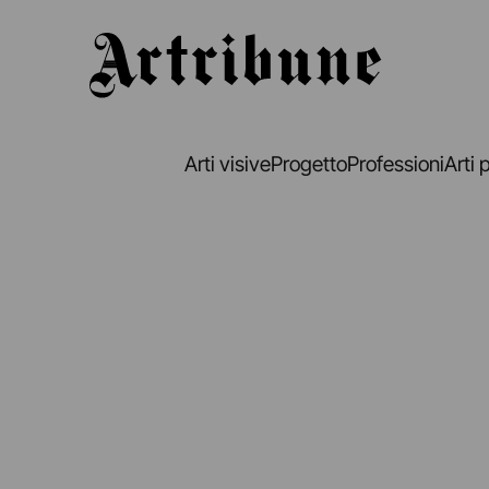
Artribune
Arti visive
Progetto
Professioni
Arti 