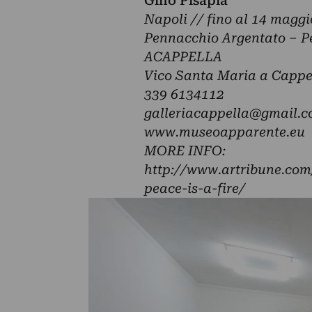
Gino Pisapia
Napoli // fino al 14 magg
Pennacchio Argentato – Pea
ACAPPELLA
Vico Santa Maria a Cappe
339 6134112
galleriacappella@gmail.
www.museoapparente.eu
MORE INFO:
http://www.artribune.com
peace-is-a-fire/