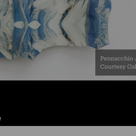
Pennacchio A
Courtesy Gal