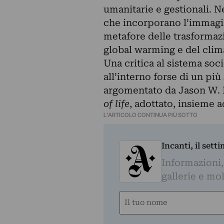
umanitarie e gestionali. Ne
che incorporano l’immagin
metafore delle trasformaz
global warming e del clim
Una critica al sistema so
all’interno forse di un pi
argomentato da Jason W. 
of life
, adottato, insieme a
L'ARTICOLO CONTINUA PIÙ SOTTO
Incanti, il sett
Informazioni,
gallerie e mol
Nome
(Obbligatorio)
Nome