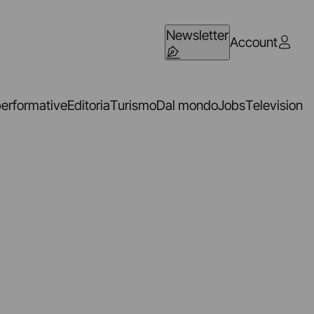
Newsletter
Account
performative
Editoria
Turismo
Dal mondo
Jobs
Television