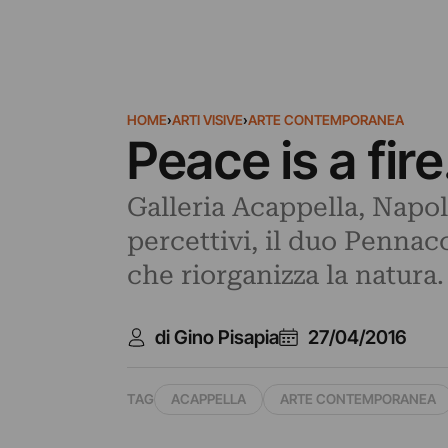
HOME
›
ARTI VISIVE
›
ARTE CONTEMPORANEA
Peace is a fir
Galleria Acappella, Napol
percettivi, il duo Pennac
che riorganizza la natura
di Gino Pisapia
27/04/2016
TAG
ACAPPELLA
ARTE CONTEMPORANEA