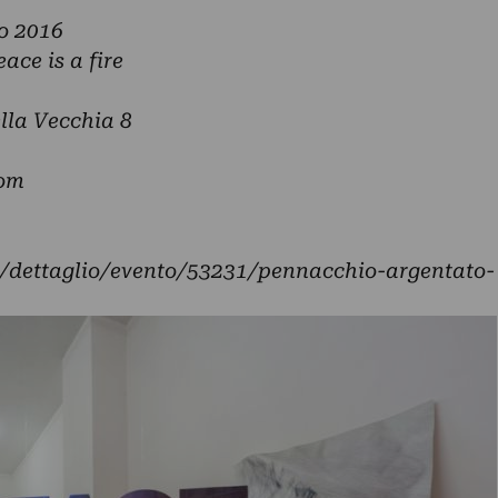
io 2016
ce is a fire
lla Vecchia 8
com
/dettaglio/evento/53231/pennacchio-argentato-