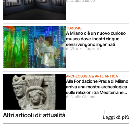
di Giulia Bianco
Milano
TURISMO
A Milano c’è un nuovo curioso
museo dove i nostri cinque
sensi vengono ingannati
di Vittoria Caprotti
ARCHEOLOGIA & ARTE ANTICA
Alla Fondazione Prada di Milano
arriva una mostra archeologica
sulle relazioni tra Mediterraneo
di Giulia Giaume
e Asia
Altri articoli di: attualità
Leggi di più