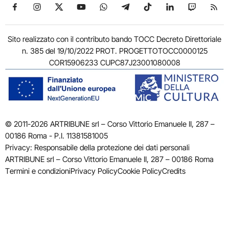
Seguici su Facebook
Seguici su Instagram
Seguici su X
Seguici su YouTube
Seguici su WhatsApp
Seguici su Telegram
Seguici su TikTok
Seguici su Link
Seguici su
Segui
Sito realizzato con il contributo bando TOCC Decreto Direttoriale
n. 385 del 19/10/2022 PROT. PROGETTOTOCC0000125
COR15906233 CUPC87J23001080008
© 2011-2026 ARTRIBUNE srl – Corso Vittorio Emanuele II, 287 –
00186 Roma - P.I. 11381581005
Privacy: Responsabile della protezione dei dati personali
ARTRIBUNE srl – Corso Vittorio Emanuele II, 287 – 00186 Roma
Termini e condizioni
Privacy Policy
Cookie Policy
Credits