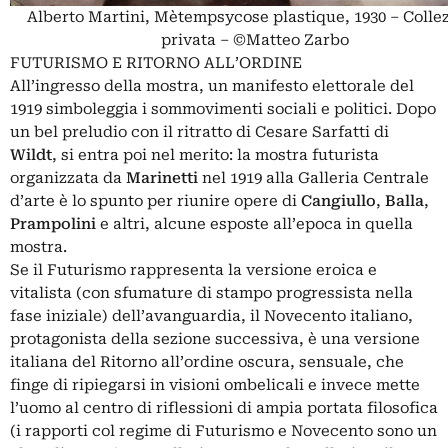
Alberto Martini, Mètempsycose plastique, 1930 – Colle
privata – ©Matteo Zarbo
FUTURISMO E RITORNO ALL’ORDINE
All’ingresso della mostra, un manifesto elettorale del
1919 simboleggia i sommovimenti sociali e politici. Dopo
un bel preludio con il ritratto di Cesare Sarfatti di
Wildt
, si entra poi nel merito: la mostra futurista
organizzata da
Marinetti
nel 1919 alla Galleria Centrale
d’arte è lo spunto per riunire opere di
Cangiullo
,
Balla
,
Prampolini
e altri, alcune esposte all’epoca in quella
mostra.
Se il Futurismo rappresenta la versione eroica e
vitalista (con sfumature di stampo progressista nella
fase iniziale) dell’avanguardia, il Novecento italiano,
protagonista della sezione successiva, è una versione
italiana del Ritorno all’ordine oscura, sensuale, che
finge di ripiegarsi in visioni ombelicali e invece mette
l’uomo al centro di riflessioni di ampia portata filosofica
(i rapporti col regime di Futurismo e Novecento sono un