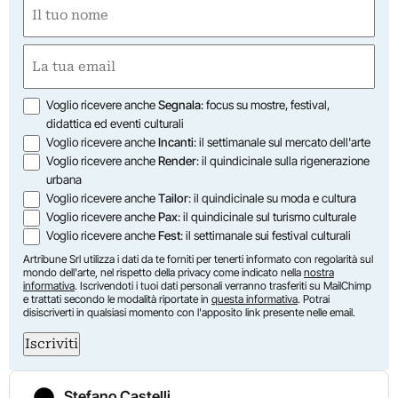
Nome
(Obbligatorio)
Nome
Email
(Obbligatorio)
Opzioni
Voglio ricevere anche
Segnala
: focus su mostre, festival,
didattica ed eventi culturali
Voglio ricevere anche
Incanti
: il settimanale sul mercato dell'arte
Voglio ricevere anche
Render
: il quindicinale sulla rigenerazione
urbana
Voglio ricevere anche
Tailor
: il quindicinale su moda e cultura
Voglio ricevere anche
Pax
: il quindicinale sul turismo culturale
Voglio ricevere anche
Fest
: il settimanale sui festival culturali
Artribune Srl utilizza i dati da te forniti per tenerti informato con regolarità sul
mondo dell'arte, nel rispetto della privacy come indicato nella
nostra
informativa
. Iscrivendoti i tuoi dati personali verranno trasferiti su MailChimp
e trattati secondo le modalità riportate in
questa informativa
. Potrai
disiscriverti in qualsiasi momento con l'apposito link presente nelle email.
Iscriviti
Stefano Castelli