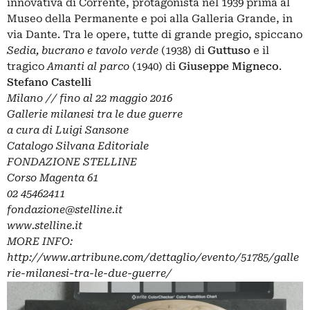
innovativa di Corrente, protagonista nel 1939 prima al
Museo della Permanente e poi alla Galleria Grande, in
via Dante. Tra le opere, tutte di grande pregio, spiccano
Sedia, bucrano e tavolo verde
(1938) di
Guttuso
e il
tragico
Amanti al parco
(1940) di
Giuseppe Migneco
.
Stefano Castelli
Milano // fino al 22 maggio 2016
Gallerie milanesi tra le due guerre
a cura di Luigi Sansone
Catalogo Silvana Editoriale
FONDAZIONE STELLINE
Corso Magenta 61
02 45462411
fondazione@stelline.it
www.stelline.it
MORE INFO:
http://www.artribune.com/dettaglio/evento/51785/galle
rie-milanesi-tra-le-due-guerre/