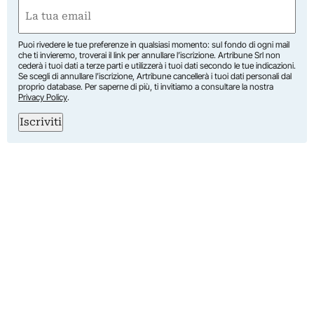
Nome
Email
(Obbligatorio)
Puoi rivedere le tue preferenze in qualsiasi momento: sul fondo di ogni mail
che ti invieremo, troverai il link per annullare l’iscrizione. Artribune Srl non
cederà i tuoi dati a terze parti e utilizzerà i tuoi dati secondo le tue indicazioni.
Se scegli di annullare l’iscrizione, Artribune cancellerà i tuoi dati personali dal
proprio database. Per saperne di più, ti invitiamo a consultare la nostra
Privacy Policy
.
Iscriviti