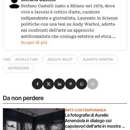
Stefano Castelli (nato a Milano nel 1979, dove
vive e lavora) è critico d'arte, curatore
indipendente e giornalista. Laureato in Scienze
politiche con una tesi su Andy Warhol, adotta
nei confronti dell'arte un approccio
antiformalista che coniuga estetica ed etica.…
Scopri di più
TAG
ACHILLE FUNI
ADOLFO WILDT
ALBERTO MARTINI
ASTRAZIONE
Condividi su Facebook
Condividi su X
Condividi su LinkedIn
Condividi su Pinterest
Condividi su WhatsApp
Condividi su Email
Da non perdere
ARTE CONTEMPORANEA
Le fotografie di Aurelio
Amendola in dialogo coi
capolavori dell’arte in mostra a