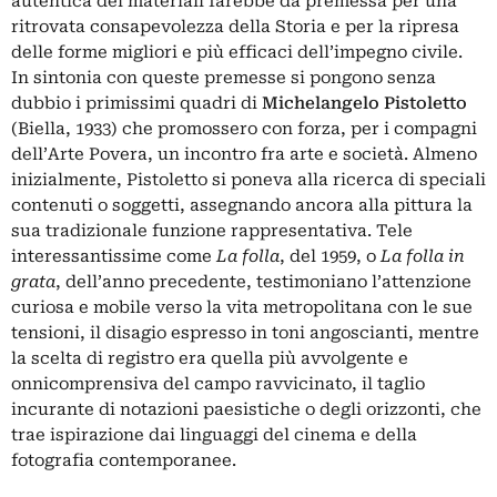
autentica dei materiali farebbe da premessa per una
ritrovata consapevolezza della Storia e per la ripresa
delle forme migliori e più efficaci dell’impegno civile.
In sintonia con queste premesse si pongono senza
dubbio i primissimi quadri di
Michelangelo Pistoletto
(Biella, 1933) che promossero con forza, per i compagni
dell’Arte Povera, un incontro fra arte e società. Almeno
inizialmente, Pistoletto si poneva alla ricerca di speciali
contenuti o soggetti, assegnando ancora alla pittura la
sua tradizionale funzione rappresentativa. Tele
interessantissime come
La folla
, del 1959, o
La folla in
grata
, dell’anno precedente, testimoniano l’attenzione
curiosa e mobile verso la vita metropolitana con le sue
tensioni, il disagio espresso in toni angoscianti, mentre
la scelta di registro era quella più avvolgente e
onnicomprensiva del campo ravvicinato, il taglio
incurante di notazioni paesistiche o degli orizzonti, che
trae ispirazione dai linguaggi del cinema e della
fotografia contemporanee.