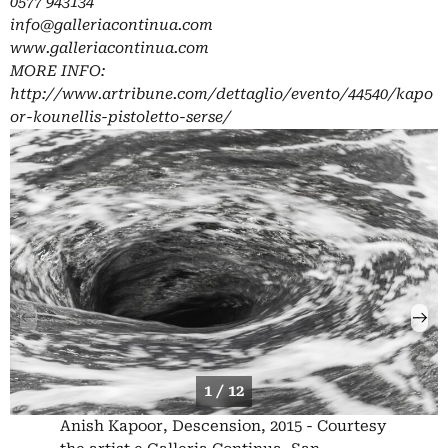
0577 943134
info@galleriacontinua.com
www.galleriacontinua.com
MORE INFO:
http://www.artribune.com/dettaglio/evento/44540/kapo
or-kounellis-pistoletto-serse/
1 / 12
Anish Kapoor, Descension, 2015 - Courtesy