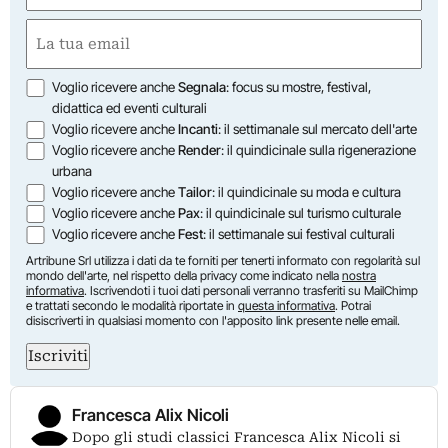
Nome
Email
(Obbligatorio)
Opzioni
Voglio ricevere anche
Segnala
: focus su mostre, festival,
didattica ed eventi culturali
Voglio ricevere anche
Incanti
: il settimanale sul mercato dell'arte
Voglio ricevere anche
Render
: il quindicinale sulla rigenerazione
urbana
Voglio ricevere anche
Tailor
: il quindicinale su moda e cultura
Voglio ricevere anche
Pax
: il quindicinale sul turismo culturale
Voglio ricevere anche
Fest
: il settimanale sui festival culturali
Artribune Srl utilizza i dati da te forniti per tenerti informato con regolarità sul
mondo dell'arte, nel rispetto della privacy come indicato nella
nostra
informativa
. Iscrivendoti i tuoi dati personali verranno trasferiti su MailChimp
e trattati secondo le modalità riportate in
questa informativa
. Potrai
disiscriverti in qualsiasi momento con l'apposito link presente nelle email.
Iscriviti
Francesca Alix Nicoli
Dopo gli studi classici Francesca Alix Nicoli si