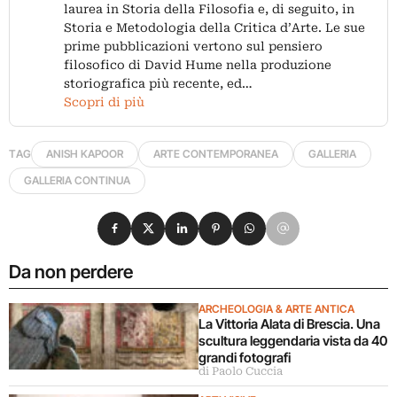
laurea in Storia della Filosofia e, di seguito, in
Storia e Metodologia della Critica d’Arte. Le sue
prime pubblicazioni vertono sul pensiero
filosofico di David Hume nella produzione
storiografica più recente, ed…
Scopri di più
TAG
ANISH KAPOOR
ARTE CONTEMPORANEA
GALLERIA
GALLERIA CONTINUA
Condividi su Facebook
Condividi su X
Condividi su LinkedIn
Condividi su Pinterest
Condividi su WhatsApp
Condividi su Email
Da non perdere
ARCHEOLOGIA & ARTE ANTICA
La Vittoria Alata di Brescia. Una
scultura leggendaria vista da 40
grandi fotografi
di Paolo Cuccia