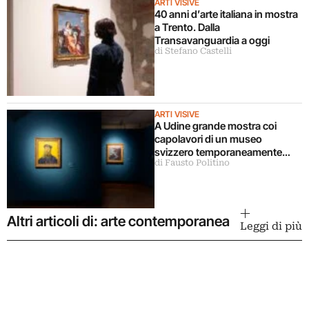
ARTI VISIVE
40 anni d’arte italiana in mostra
a Trento. Dalla
Transavanguardia a oggi
di Stefano Castelli
ARTI VISIVE
A Udine grande mostra coi
capolavori di un museo
svizzero temporaneamente
di Fausto Politino
chiuso
Altri articoli di: arte contemporanea
Leggi di più