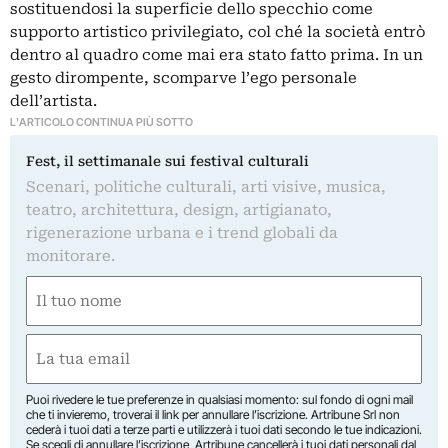
sostituendosi la superficie dello specchio come
supporto artistico privilegiato, col ché la società entrò
dentro al quadro come mai era stato fatto prima. In un
gesto dirompente, scomparve l’ego personale
dell’artista.
L'ARTICOLO CONTINUA PIÙ SOTTO
Fest, il settimanale sui festival culturali
Scenari, politiche culturali, arti visive, musica,
teatro, architettura, design, artigianato,
rigenerazione urbana e i trend globali da
monitorare.
Nome
(Obbligatorio)
Nome
Email
(Obbligatorio)
Puoi rivedere le tue preferenze in qualsiasi momento: sul fondo di ogni mail
che ti invieremo, troverai il link per annullare l’iscrizione. Artribune Srl non
cederà i tuoi dati a terze parti e utilizzerà i tuoi dati secondo le tue indicazioni.
Se scegli di annullare l’iscrizione, Artribune cancellerà i tuoi dati personali dal