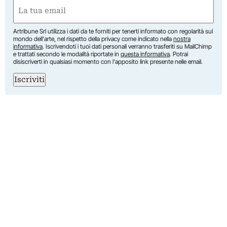
Nome
Email
(Obbligatorio)
Artribune Srl utilizza i dati da te forniti per tenerti informato con regolarità sul
mondo dell'arte, nel rispetto della privacy come indicato nella
nostra
informativa
. Iscrivendoti i tuoi dati personali verranno trasferiti su MailChimp
e trattati secondo le modalità riportate in
questa informativa
. Potrai
disiscriverti in qualsiasi momento con l'apposito link presente nelle email.
Iscriviti