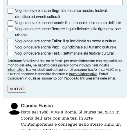
(Obbligatorio)
Opzioni
Voglio ricevere anche
Segnala
: focus su mostre, festival,
didattica ed eventi culturali
Voglio ricevere anche
Incanti
: il settimanale sul mercato dell'arte
Voglio ricevere anche
Render
: il quindicinale sulla rigenerazione
urbana
Voglio ricevere anche
Tailor
: il quindicinale su moda e cultura
Voglio ricevere anche
Pax
: il quindicinale sul turismo culturale
Voglio ricevere anche
Fest
: il settimanale sui festival culturali
Artribune Srl utilizza i dati da te forniti per tenerti informato con regolarità sul
mondo dell'arte, nel rispetto della privacy come indicato nella
nostra
informativa
. Iscrivendoti i tuoi dati personali verranno trasferiti su MailChimp
e trattati secondo le modalità riportate in
questa informativa
. Potrai
disiscriverti in qualsiasi momento con l'apposito link presente nelle email.
Iscriviti
Claudia Fiasca
Nata nel 1988, vive a Roma. Si laurea nel 2011 in
Storia dell’arte con una tesi in Arte
Contemporanea e consegue nello stesso anno un