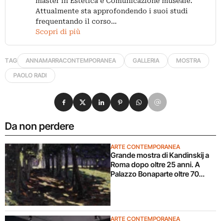
master in Estetica e Comunicazione museale.
Attualmente sta approfondendo i suoi studi
frequentando il corso…
Scopri di più
TAG
ANNAMARRACONTEMPORANEA
GALLERIA
MOSTRA
PAOLO RADI
Condividi su Facebook
Condividi su X
Condividi su LinkedIn
Condividi su Pinterest
Condividi su WhatsApp
Condividi su Email
Da non perdere
ARTE CONTEMPORANEA
Grande mostra di Kandinskij a
Roma dopo oltre 25 anni. A
Palazzo Bonaparte oltre 70
opere dal Pompidou
ARTE CONTEMPORANEA