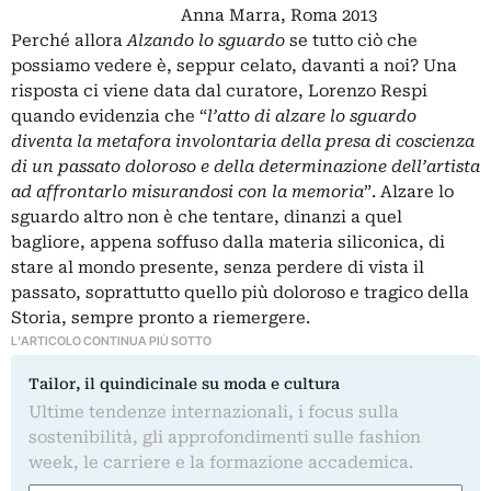
Anna Marra, Roma 2013
Perché allora
Alzando lo sguardo
se tutto ciò che
possiamo vedere è, seppur celato, davanti a noi? Una
risposta ci viene data dal curatore, Lorenzo Respi
quando evidenzia che “
l’atto di alzare lo sguardo
diventa la metafora involontaria della presa di coscienza
di un passato doloroso e della determinazione dell’artista
ad affrontarlo misurandosi con la memoria
”. Alzare lo
sguardo altro non è che tentare, dinanzi a quel
bagliore, appena soffuso dalla materia siliconica, di
stare al mondo presente, senza perdere di vista il
passato, soprattutto quello più doloroso e tragico della
Storia, sempre pronto a riemergere.
L'ARTICOLO CONTINUA PIÙ SOTTO
Tailor, il quindicinale su moda e cultura
Ultime tendenze internazionali, i focus sulla
sostenibilità, gli approfondimenti sulle fashion
week, le carriere e la formazione accademica.