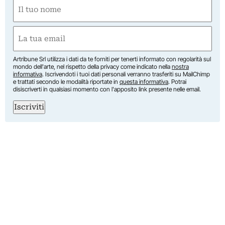
Nome
(Obbligatorio)
Nome
Email
(Obbligatorio)
Artribune Srl utilizza i dati da te forniti per tenerti informato con regolarità sul
mondo dell'arte, nel rispetto della privacy come indicato nella
nostra
informativa
. Iscrivendoti i tuoi dati personali verranno trasferiti su MailChimp
e trattati secondo le modalità riportate in
questa informativa
. Potrai
disiscriverti in qualsiasi momento con l'apposito link presente nelle email.
Iscriviti