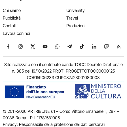
Chi siamo
University
Pubblicità
Travel
Contatti
Produzioni
Lavora con noi
Seguici su Facebook
Seguici su Instagram
Seguici su X
Seguici su YouTube
Seguici su WhatsApp
Seguici su Telegram
Seguici su TikTok
Seguici su Link
Seguici su
Segui
Sito realizzato con il contributo bando TOCC Decreto Direttoriale
n. 385 del 19/10/2022 PROT. PROGETTOTOCC0000125
COR15906233 CUPC87J23001080008
© 2011-2026 ARTRIBUNE srl – Corso Vittorio Emanuele II, 287 –
00186 Roma - P.I. 11381581005
Privacy: Responsabile della protezione dei dati personali