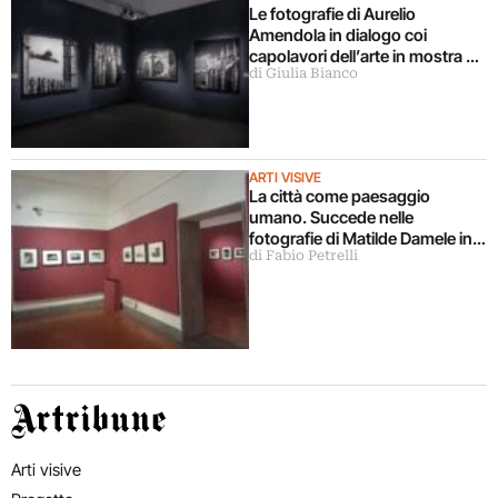
Le fotografie di Aurelio
Amendola in dialogo coi
capolavori dell’arte in mostra a
di Giulia Bianco
Milano
ARTI VISIVE
La città come paesaggio
umano. Succede nelle
fotografie di Matilde Damele in
di Fabio Petrelli
mostra a Roma
Artribune
Arti visive