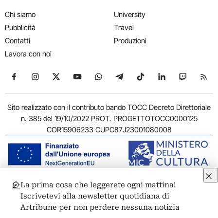
Chi siamo
University
Pubblicità
Travel
Contatti
Produzioni
Lavora con noi
Seguici su Facebook
Seguici su Instagram
Seguici su X
Seguici su YouTube
Seguici su WhatsApp
Seguici su Telegram
Seguici su TikTok
Seguici su Link
Seguici su
Segui
Sito realizzato con il contributo bando TOCC Decreto Direttoriale
n. 385 del 19/10/2022 PROT. PROGETTOTOCC0000125
COR15906233 CUPC87J23001080008
La prima cosa che leggerete ogni mattina!
© 2011-2026 ARTRIBUNE srl – Corso Vittorio Emanuele II, 287 –
Iscrivetevi alla newsletter quotidiana di
00186 Roma - P.I. 11381581005
Artribune per non perdere nessuna notizia
Privacy: Responsabile della protezione dei dati personali