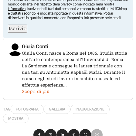
mondo dell'arte, nel rispetto della privacy come indicato nella
nostra
informativa
. Iscrivendoti i tuoi dati personali verranno trasferiti su MailChimp
e trattati secondo le modalità riportate in
questa informativa
. Potrai
disiscriverti in qualsiasi momento con l'apposito link presente nelle email.
Iscriviti
Giulia Conti
Giulia Conti nasce a Roma nel 1986. Studia storia
dell’arte contemporanea all'Università di Roma
La Sapienza e consegue la laurea triennale con
una tesi su Antonietta Raphaël Mafai. Durante il
corso degli studi lavora in ambito museale ed
effettua esperienze…
Scopri di più
TAG
FOTOGRAFIA
GALLERIA
INAUGURAZIONE
MOSTRA
Condividi su Facebook
Condividi su X
Condividi su LinkedIn
Condividi su Pinterest
Condividi su WhatsApp
Condividi su Email