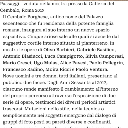
Passaggi - veduta della mostra presso la Galleria del
Cembalo, Roma 2013
Il Cembalo Borghese, antico nome del Palazzo
secentesco che fu residenza della potente famiglia
romana, inaugura al suo interno un nuovo spazio
espositivo. Cinque ariose sale alle quali si accede dal
suggestivo cortile interno situato al pianterreno. In
mostra le opere di
Olivo Barbieri
,
Gabriele Basilico
,
Antonio Biasiucci
,
Luca Campigotto
,
Silvia Camporesi
,
Mario Cresci
,
Ugo Mulas
,
Alice Pavesi
,
Paolo Pellegrin
,
Francesco Radino
,
Moira Ricci
e
Paolo Ventura
.
Nove uomini e tre donne, tutti italiani, presentano al
pubblico due facce. Dagli Anni Sessanta al 2013,
ciascuno rende manifesto il cambiamento all’interno
del proprio percorso attraverso l’esposizione di due
serie di opere, testimoni dei diversi periodi artistici
trascorsi. Mutazioni nello stile, nella tecnica o
semplicemente nei soggetti emergono dal dialogo di
gruppi di foto posti su pareti diverse e confinanti,