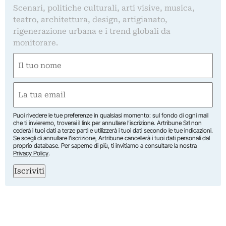
Scenari, politiche culturali, arti visive, musica,
teatro, architettura, design, artigianato,
rigenerazione urbana e i trend globali da
monitorare.
Nome
(Obbligatorio)
Nome
Email
(Obbligatorio)
Puoi rivedere le tue preferenze in qualsiasi momento: sul fondo di ogni mail
che ti invieremo, troverai il link per annullare l’iscrizione. Artribune Srl non
cederà i tuoi dati a terze parti e utilizzerà i tuoi dati secondo le tue indicazioni.
Se scegli di annullare l’iscrizione, Artribune cancellerà i tuoi dati personali dal
proprio database. Per saperne di più, ti invitiamo a consultare la nostra
Privacy Policy
.
Iscriviti