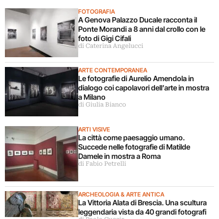
FOTOGRAFIA
A Genova Palazzo Ducale racconta il
Ponte Morandi a 8 anni dal crollo con le
foto di Gigi Cifali
di Caterina Angelucci
ARTE CONTEMPORANEA
Le fotografie di Aurelio Amendola in
dialogo coi capolavori dell’arte in mostra
a Milano
di Giulia Bianco
ARTI VISIVE
La città come paesaggio umano.
Succede nelle fotografie di Matilde
Damele in mostra a Roma
di Fabio Petrelli
ARCHEOLOGIA & ARTE ANTICA
La Vittoria Alata di Brescia. Una scultura
leggendaria vista da 40 grandi fotografi