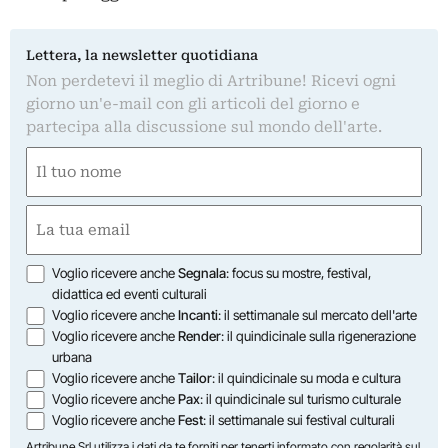
Lettera, la newsletter quotidiana
Non perdetevi il meglio di Artribune! Ricevi ogni
giorno un'e-mail con gli articoli del giorno e
partecipa alla discussione sul mondo dell'arte.
Nome
(Obbligatorio)
Nome
Email
(Obbligatorio)
Opzioni
Voglio ricevere anche
Segnala
: focus su mostre, festival,
didattica ed eventi culturali
Voglio ricevere anche
Incanti
: il settimanale sul mercato dell'arte
Voglio ricevere anche
Render
: il quindicinale sulla rigenerazione
urbana
Voglio ricevere anche
Tailor
: il quindicinale su moda e cultura
Voglio ricevere anche
Pax
: il quindicinale sul turismo culturale
Voglio ricevere anche
Fest
: il settimanale sui festival culturali
Artribune Srl utilizza i dati da te forniti per tenerti informato con regolarità sul