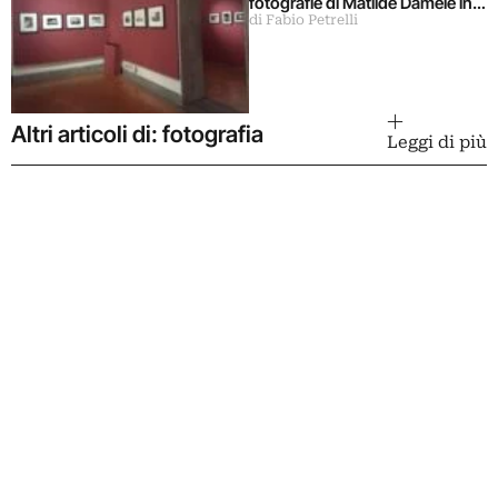
fotografie di Matilde Damele in
di Fabio Petrelli
mostra a Roma
Altri articoli di: fotografia
Leggi di più