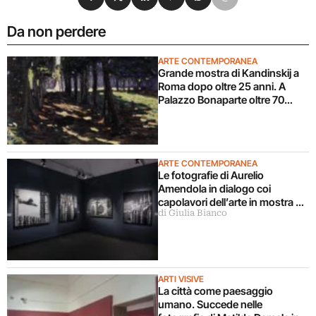
Da non perdere
ARTE CONTEMPORANEA
Grande mostra di Kandinskij a
Roma dopo oltre 25 anni. A
Palazzo Bonaparte oltre 70
opere dal Pompidou
ARTE CONTEMPORANEA
Le fotografie di Aurelio
Amendola in dialogo coi
capolavori dell’arte in mostra a
di Giulia Bianco
Milano
ARTI VISIVE
La città come paesaggio
umano. Succede nelle