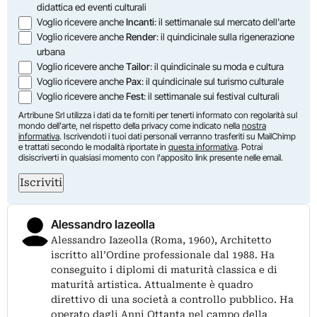
didattica ed eventi culturali
Voglio ricevere anche
Incanti
: il settimanale sul mercato dell'arte
Voglio ricevere anche
Render
: il quindicinale sulla rigenerazione
urbana
Voglio ricevere anche
Tailor
: il quindicinale su moda e cultura
Voglio ricevere anche
Pax
: il quindicinale sul turismo culturale
Voglio ricevere anche
Fest
: il settimanale sui festival culturali
Artribune Srl utilizza i dati da te forniti per tenerti informato con regolarità sul
mondo dell'arte, nel rispetto della privacy come indicato nella
nostra
informativa
. Iscrivendoti i tuoi dati personali verranno trasferiti su MailChimp
e trattati secondo le modalità riportate in
questa informativa
. Potrai
disiscriverti in qualsiasi momento con l'apposito link presente nelle email.
Iscriviti
Alessandro Iazeolla
Alessandro Iazeolla (Roma, 1960), Architetto
iscritto all’Ordine professionale dal 1988. Ha
conseguito i diplomi di maturità classica e di
maturità artistica. Attualmente è quadro
direttivo di una società a controllo pubblico. Ha
operato dagli Anni Ottanta nel campo della