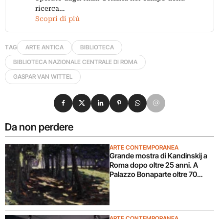
ricerca…
Scopri di più
TAG
ARTE ANTICA
BIBLIOTECA
BIBLIOTECA NAZIONALE CENTRALE DI ROMA
GASPAR VAN WITTEL
Condividi su Facebook
Condividi su X
Condividi su LinkedIn
Condividi su Pinterest
Condividi su WhatsApp
Condividi su Email
Da non perdere
ARTE CONTEMPORANEA
Grande mostra di Kandinskij a
Roma dopo oltre 25 anni. A
Palazzo Bonaparte oltre 70
opere dal Pompidou
ARTE CONTEMPORANEA