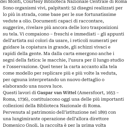
dei Monti, Courtesy Biblioteca Nazionale Centrale di Roma
Sono organismi vivi, palpitanti: 52 disegni realizzati per
lo più in strada, come base per le sue fortunatissime
vedute a olio. Documenti capaci di raccontare,
suggerire, rivelare più ancora delle loro trasposizioni
su tela. Vi compaiono – freschi e immediati – gli appunti
dell’artista sui colori da usare, i reticoli numerati per
guidare la copiatura in grande, gli schizzi vivaci e
rapidi della gente. Ma dalla carta emergono anche i
segni della fatica: le macchie, l’usura per il lungo studio
e l’osservazione. Quel tener la carta accanto alla tela
come modello per replicare più e più volte la veduta,
per ognuna interpretando un nuovo dettaglio o
elaborando una nuova luce.
Questi lavori di
Gaspar van Wittel
(Amersfoort, 1653 –
Roma, 1736), costituiscono oggi una delle più importanti
collezioni della Biblioteca Nazionale di Roma.
Pervenuta al patrimonio dell’istituzione nel 1893 con
una lungimirante operazione dell’allora direttore
Domenico Gnoli, la raccolta è per la prima volta