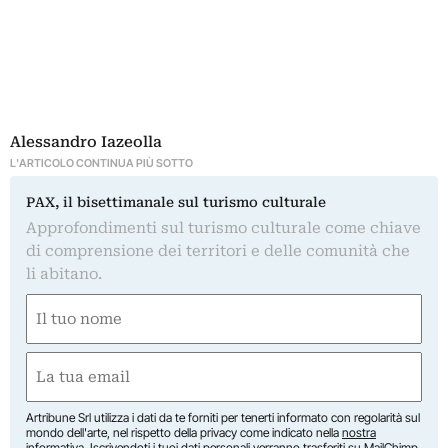
Alessandro Iazeolla
L'ARTICOLO CONTINUA PIÙ SOTTO
PAX, il bisettimanale sul turismo culturale
Approfondimenti sul turismo culturale come chiave
di comprensione dei territori e delle comunità che
li abitano.
Nome
(Obbligatorio)
Nome
Email
(Obbligatorio)
Artribune Srl utilizza i dati da te forniti per tenerti informato con regolarità sul
mondo dell'arte, nel rispetto della privacy come indicato nella
nostra
informativa
. Iscrivendoti i tuoi dati personali verranno trasferiti su MailChimp