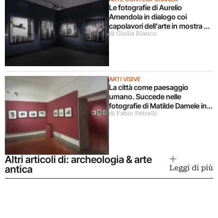
Le fotografie di Aurelio
Amendola in dialogo coi
capolavori dell’arte in mostra a
di Giulia Bianco
Milano
ARTI VISIVE
La città come paesaggio
umano. Succede nelle
fotografie di Matilde Damele in
di Fabio Petrelli
mostra a Roma
Altri articoli di: archeologia & arte
antica
Leggi di più