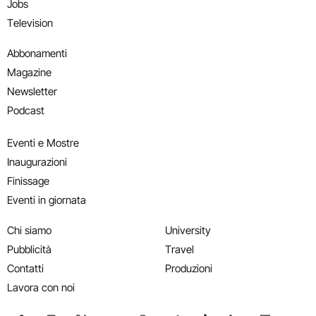
Jobs
Television
Abbonamenti
Magazine
Newsletter
Podcast
Eventi e Mostre
Inaugurazioni
Finissage
Eventi in giornata
Chi siamo
University
Pubblicità
Travel
Contatti
Produzioni
Lavora con noi
Seguici su Facebook
Seguici su Instagram
Seguici su X
Seguici su YouTube
Seguici su WhatsApp
Seguici su Telegram
Seguici su TikTok
Seguici su Link
Seguici su
Segui