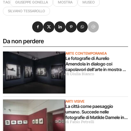
TAG
GIUSEPPE GONELLA
MOSTRA
MUSEO
SILVANO TESSAROLLO
Condividi su Facebook
Condividi su X
Condividi su LinkedIn
Condividi su Pinterest
Condividi su WhatsApp
Condividi su Email
Da non perdere
ARTE CONTEMPORANEA
Le fotografie di Aurelio
Amendola in dialogo coi
capolavori dell’arte in mostra a
di Giulia Bianco
Milano
ARTI VISIVE
La città come paesaggio
umano. Succede nelle
fotografie di Matilde Damele in
di Fabio Petrelli
mostra a Roma