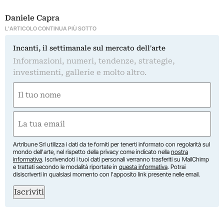
Daniele Capra
L'ARTICOLO CONTINUA PIÙ SOTTO
Incanti, il settimanale sul mercato dell'arte
Informazioni, numeri, tendenze, strategie,
investimenti, gallerie e molto altro.
Nome
(Required)
First
Email
(Required)
Artribune Srl utilizza i dati da te forniti per tenerti informato con regolarità sul
mondo dell'arte, nel rispetto della privacy come indicato nella
nostra
informativa
. Iscrivendoti i tuoi dati personali verranno trasferiti su MailChimp
e trattati secondo le modalità riportate in
questa informativa
. Potrai
disiscriverti in qualsiasi momento con l'apposito link presente nelle email.
Iscriviti