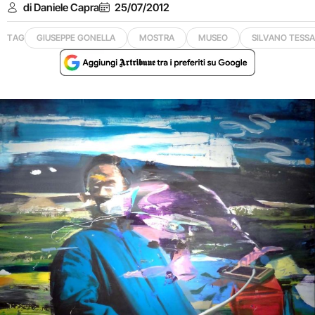
di Daniele Capra
25/07/2012
TAG
GIUSEPPE GONELLA
MOSTRA
MUSEO
SILVANO TESS