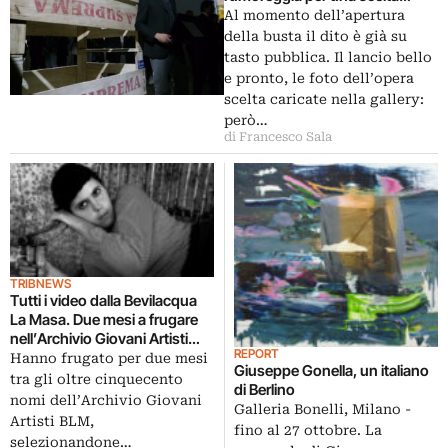
tutt’altro che a sorpresa
Al momento dell’apertura
della busta il dito è già su
tasto pubblica. Il lancio bello
e pronto, le foto dell’opera
scelta caricate nella gallery:
però…
di Francesco Sala
TRIBNEWS
Tutti i video dalla Bevilacqua
La Masa. Due mesi a frugare
nell’Archivio Giovani Artisti
REPORT
della Fondazione veneziana,
Hanno frugato per due mesi
Giuseppe Gonella, un italiano
con tante scoperte: e ora i
tra gli oltre cinquecento
di Berlino
Cake Away presentano i
nomi dell’Archivio Giovani
Galleria Bonelli, Milano -
risultati
Artisti BLM,
fino al 27 ottobre. La
selezionandone…