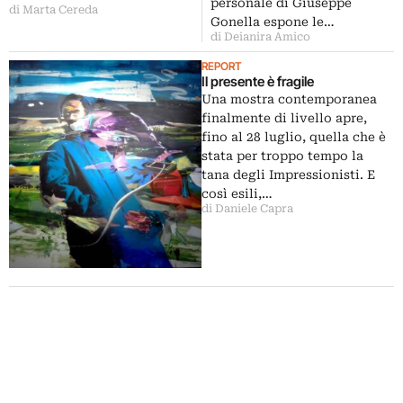
personale di Giuseppe
di Marta Cereda
Gonella espone le…
di Deianira Amico
REPORT
Il presente è fragile
Una mostra contemporanea
finalmente di livello apre,
fino al 28 luglio, quella che è
stata per troppo tempo la
tana degli Impressionisti. E
così esili,…
di Daniele Capra