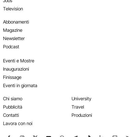
Jobs
Television
Abbonamenti
Magazine
Newsletter
Podcast
Eventi e Mostre
Inaugurazioni
Finissage
Eventi in giornata
Chi siamo
University
Pubblicità
Travel
Contatti
Produzioni
Lavora con noi
Seguici su Facebook
Seguici su Instagram
Seguici su X
Seguici su YouTube
Seguici su WhatsApp
Seguici su Telegram
Seguici su TikTok
Seguici su Link
Seguici su
Segui