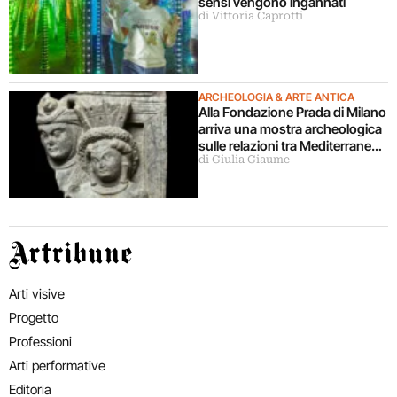
sensi vengono ingannati
di Vittoria Caprotti
ARCHEOLOGIA & ARTE ANTICA
Alla Fondazione Prada di Milano
arriva una mostra archeologica
sulle relazioni tra Mediterraneo
di Giulia Giaume
e Asia
Artribune
Arti visive
Progetto
Professioni
Arti performative
Editoria