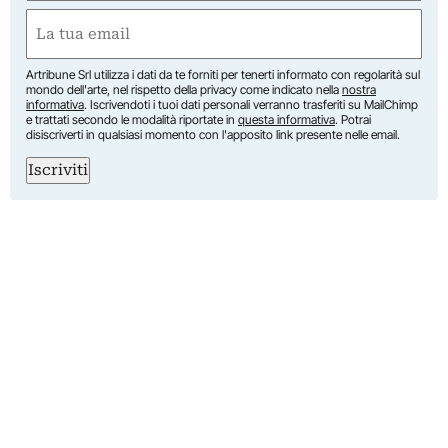
First
Email
(Required)
Artribune Srl utilizza i dati da te forniti per tenerti informato con regolarità sul
mondo dell'arte, nel rispetto della privacy come indicato nella
nostra
informativa
. Iscrivendoti i tuoi dati personali verranno trasferiti su MailChimp
e trattati secondo le modalità riportate in
questa informativa
. Potrai
disiscriverti in qualsiasi momento con l'apposito link presente nelle email.
Iscriviti