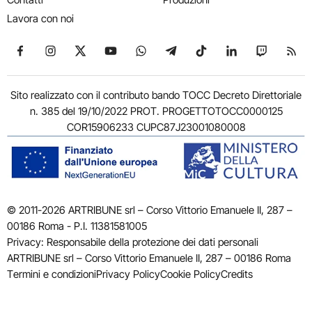
Lavora con noi
Seguici su Facebook
Seguici su Instagram
Seguici su X
Seguici su YouTube
Seguici su WhatsApp
Seguici su Telegram
Seguici su TikTok
Seguici su Link
Seguici su
Segui
Sito realizzato con il contributo bando TOCC Decreto Direttoriale
n. 385 del 19/10/2022 PROT. PROGETTOTOCC0000125
COR15906233 CUPC87J23001080008
© 2011-2026 ARTRIBUNE srl – Corso Vittorio Emanuele II, 287 –
00186 Roma - P.I. 11381581005
Privacy: Responsabile della protezione dei dati personali
ARTRIBUNE srl – Corso Vittorio Emanuele II, 287 – 00186 Roma
Termini e condizioni
Privacy Policy
Cookie Policy
Credits