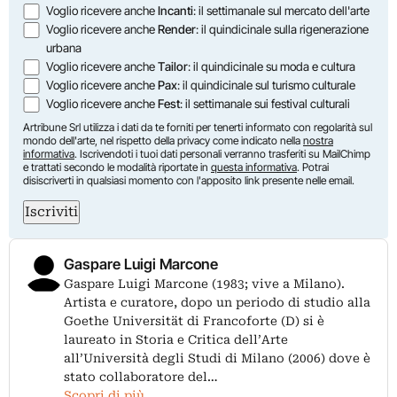
Voglio ricevere anche
Incanti
: il settimanale sul mercato dell'arte
Voglio ricevere anche
Render
: il quindicinale sulla rigenerazione
urbana
Voglio ricevere anche
Tailor
: il quindicinale su moda e cultura
Voglio ricevere anche
Pax
: il quindicinale sul turismo culturale
Voglio ricevere anche
Fest
: il settimanale sui festival culturali
Artribune Srl utilizza i dati da te forniti per tenerti informato con regolarità sul
mondo dell'arte, nel rispetto della privacy come indicato nella
nostra
informativa
. Iscrivendoti i tuoi dati personali verranno trasferiti su MailChimp
e trattati secondo le modalità riportate in
questa informativa
. Potrai
disiscriverti in qualsiasi momento con l'apposito link presente nelle email.
Iscriviti
Gaspare Luigi Marcone
Gaspare Luigi Marcone (1983; vive a Milano).
Artista e curatore, dopo un periodo di studio alla
Goethe Universität di Francoforte (D) si è
laureato in Storia e Critica dell’Arte
all’Università degli Studi di Milano (2006) dove è
stato collaboratore del…
Scopri di più