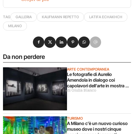
TAG
GALLERIA
KAUFMANN REPETTO
LATIFA ECHAKHCH
MILANO
Condividi su Facebook
Condividi su X
Condividi su LinkedIn
Condividi su Pinterest
Condividi su WhatsApp
Condividi su Email
Da non perdere
ARTE CONTEMPORANEA
Le fotografie di Aurelio
Amendola in dialogo coi
capolavori dell’arte in mostra a
di Giulia Bianco
Milano
TURISMO
A Milano c’è un nuovo curioso
museo dove i nostri cinque