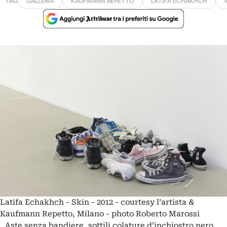
TAG
GALLERIA
KAUFMANN REPETTO
LATIFA ECHAKHCH
Latifa Echakhch - Skin - 2012 - courtesy l’artista &
Kaufmann Repetto, Milano - photo Roberto Marossi
Aste senza bandiere, sottili colature d’inchiostro nero