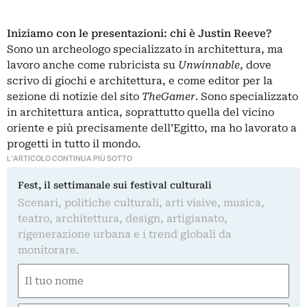
Iniziamo con le presentazioni: chi è Justin Reeve?
Sono un archeologo specializzato in architettura, ma
lavoro anche come rubricista su
Unwinnable
, dove
scrivo di giochi e architettura, e come editor per la
sezione di notizie del sito
TheGamer
. Sono specializzato
in architettura antica, soprattutto quella del vicino
oriente e più precisamente dell’Egitto, ma ho lavorato a
progetti in tutto il mondo.
L'ARTICOLO CONTINUA PIÙ SOTTO
Fest, il settimanale sui festival culturali
Scenari, politiche culturali, arti visive, musica,
teatro, architettura, design, artigianato,
rigenerazione urbana e i trend globali da
monitorare.
Nome
(Required)