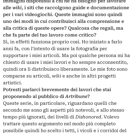
immagini disponibili a chi ne ha bisogno per lavorare
alle
wiki
, i siti che raccolgono guide e documentazione
per i vari videogiochi. Queste immagini sono quindi
uno dei modi in cui contribuisci alla comprensione e
alla critica di queste opere? Qualcosa che regali, ma
che fa parte del tuo lavoro come critico?
Sì, in effetti funziona proprio così. Ho iniziato a farlo
anni fa, con l’intento di usare la fotografia per
supportare i miei articoli. Ma poi qualche persona mi ha
chiesto di usare i miei lavori e ho sempre acconsentito,
quindi ora li distribuisco liberamente. Le mie foto sono
comparse su articoli,
wiki
e anche in altri progetti
artistici.
Potresti parlarci brevemente dei lavori che stai
proponendo al pubblico di
Artribune
?
Queste serie, in particolare, riguardano quelli che
secondo me sono gli aspetti più notevoli, e allo stesso
tempo più ignorati, dei livelli di
Dishonored
. Volevo
trattare questo argomento nel modo più completo
possibile quindi ho scelto i tetti, i vicoli e i corridoi del