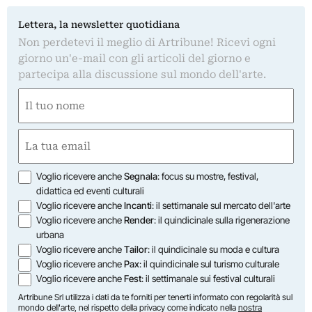
Lettera, la newsletter quotidiana
Non perdetevi il meglio di Artribune! Ricevi ogni
giorno un'e-mail con gli articoli del giorno e
partecipa alla discussione sul mondo dell'arte.
Nome
(Required)
First
Email
(Required)
Opzioni
Voglio ricevere anche
Segnala
: focus su mostre, festival,
didattica ed eventi culturali
Voglio ricevere anche
Incanti
: il settimanale sul mercato dell'arte
Voglio ricevere anche
Render
: il quindicinale sulla rigenerazione
urbana
Voglio ricevere anche
Tailor
: il quindicinale su moda e cultura
Voglio ricevere anche
Pax
: il quindicinale sul turismo culturale
Voglio ricevere anche
Fest
: il settimanale sui festival culturali
Artribune Srl utilizza i dati da te forniti per tenerti informato con regolarità sul
mondo dell'arte, nel rispetto della privacy come indicato nella
nostra