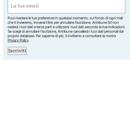
First
Email
(Required)
Puoi rivedere le tue preferenze in qualsiasi momento: sul fondo di ogni mail
che ti invieremo, troverai il link per annullare l’iscrizione. Artribune Srl non
cederà i tuoi dati a terze parti e utilizzerà i tuoi dati secondo le tue indicazioni.
Se scegli di annullare l’iscrizione, Artribune cancellerà i tuoi dati personali dal
proprio database. Per saperne di più, ti invitiamo a consultare la nostra
Privacy Policy
.
Iscriviti