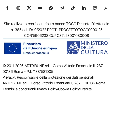
Seguici su Facebook
Seguici su Instagram
Seguici su X
Seguici su YouTube
Seguici su WhatsApp
Seguici su Telegram
Seguici su TikTok
Seguici su Link
Seguici su
Segui
Sito realizzato con il contributo bando TOCC Decreto Direttoriale
n. 385 del 19/10/2022 PROT. PROGETTOTOCC0000125
COR15906233 CUPC87J23001080008
© 2011-2026 ARTRIBUNE srl – Corso Vittorio Emanuele II, 287 –
00186 Roma - P.I. 11381581005
Privacy: Responsabile della protezione dei dati personali
ARTRIBUNE srl – Corso Vittorio Emanuele II, 287 – 00186 Roma
Termini e condizioni
Privacy Policy
Cookie Policy
Credits