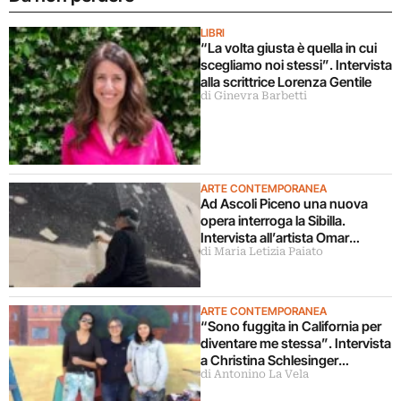
LIBRI
“La volta giusta è quella in cui
scegliamo noi stessi”. Intervista
alla scrittrice Lorenza Gentile
di Ginevra Barbetti
ARTE CONTEMPORANEA
Ad Ascoli Piceno una nuova
opera interroga la Sibilla.
Intervista all’artista Omar
di Maria Letizia Paiato
Galliani
ARTE CONTEMPORANEA
“Sono fuggita in California per
diventare me stessa”. Intervista
a Christina Schlesinger
di Antonino La Vela
delle Guerrilla Girls