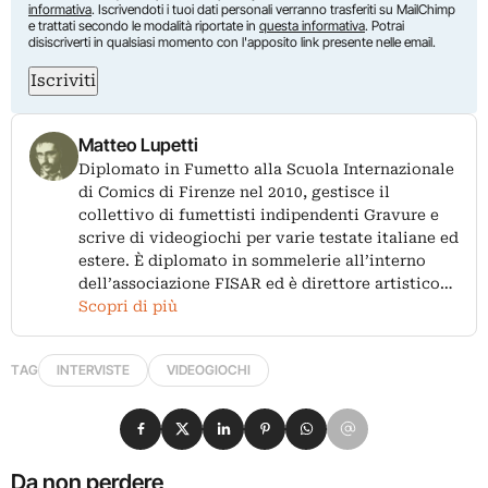
informativa
. Iscrivendoti i tuoi dati personali verranno trasferiti su MailChimp
e trattati secondo le modalità riportate in
questa informativa
. Potrai
disiscriverti in qualsiasi momento con l'apposito link presente nelle email.
Iscriviti
Matteo Lupetti
Diplomato in Fumetto alla Scuola Internazionale
di Comics di Firenze nel 2010, gestisce il
collettivo di fumettisti indipendenti Gravure e
scrive di videogiochi per varie testate italiane ed
estere. È diplomato in sommelerie all’interno
dell’associazione FISAR ed è direttore artistico…
Scopri di più
TAG
INTERVISTE
VIDEOGIOCHI
Condividi su Facebook
Condividi su X
Condividi su LinkedIn
Condividi su Pinterest
Condividi su WhatsApp
Condividi su Email
Da non perdere