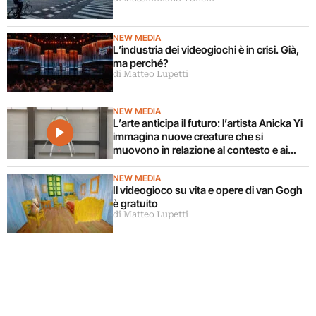
NEW MEDIA
L’industria dei videogiochi è in crisi. Già,
ma perché?
di Matteo Lupetti
NEW MEDIA
L’arte anticipa il futuro: l’artista Anicka Yi
immagina nuove creature che si
muovono in relazione al contesto e ai
corpi circostanti
NEW MEDIA
Il videogioco su vita e opere di van Gogh
è gratuito
di Matteo Lupetti