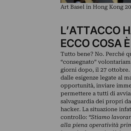
Art Basel in Hong Kong 20
L’ATTACCO H
ECCO COSA 
Tutto bene? No. Perché qu
“consegnato” volontariamen
giorni dopo, il 27 ottobr
dalle esigenze legate al m
opportunità, inviare imm
permettere a tutti di avvi
salvaguardia dei propri da
hacker. La situazione infa
controllo:
“Stiamo lavora
alla piena operatività prim