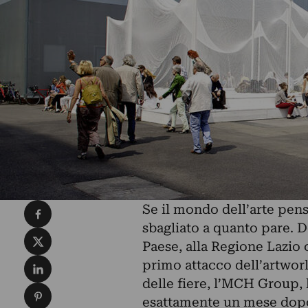
Condividi su Facebook
Se il mondo dell’arte pens
sbagliato a quanto pare. D
Condividi su X
Paese, alla Regione Lazio
Condividi su LinkedIn
primo attacco dell’artworl
delle fiere, l’MCH Group, 
Condividi su Pinterest
esattamente
un mese dopo