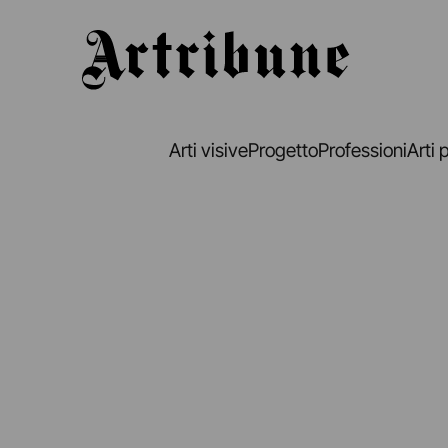
Artribune
Arti visive
Progetto
Professioni
Arti 