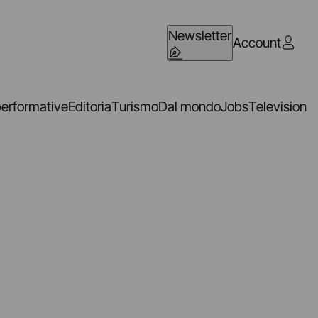
Newsletter
Account
performative
Editoria
Turismo
Dal mondo
Jobs
Television