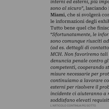
interni ed esterni, più im
sono al sicuro”
, lasciando
Miami
, che si svolgerà co
le informazioni degli exhi
Tutto bene quel che finis
“
Sfortunatamente, le inform
sono comunque riusciti ad
(ad es. dettagli di contatt
MCH.
Non favoriremo tali
denuncia penale contro gli
competenti, cooperando st
misure necessarie per prote
continuiamo a lavorare co
esterni per risolvere il p
incidente ci aiuteranno a r
soddisfano elevati requisit
L'ARTICOLO CONTINUA PIÙ SOTTO