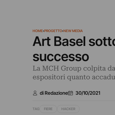
HOME
›
PROGETTO
›
NEW MEDIA
Art Basel sot
successo
La MCH Group colpita dal
espositori quanto accadut
di Redazione
30/10/2021
TAG
FIERE
HACKER