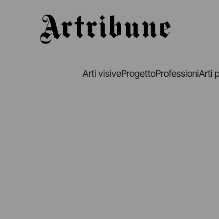
Artribune
Arti visive
Progetto
Professioni
Arti 