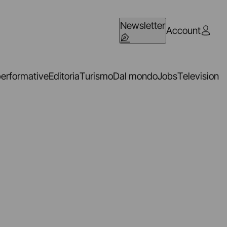
Newsletter
Account
performative
Editoria
Turismo
Dal mondo
Jobs
Television