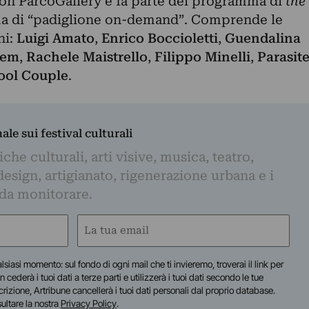
 con ParcoGallery e fa parte del programma di
the
ma di “padiglione on-demand”. Comprende le
ni:
Luigi Amato
,
Enrico Boccioletti
,
Guendalina
rem
,
Rachele Maistrello
,
Filippo Minelli
,
Parasit
ool Couple
.
nale sui festival culturali
iche culturali, arti visive, musica, teatro,
design, artigianato, rigenerazione urbana e i
 da monitorare.
Email
(Required)
lsiasi momento: sul fondo di ogni mail che ti invieremo, troverai il link per
n cederà i tuoi dati a terze parti e utilizzerà i tuoi dati secondo le tue
scrizione, Artribune cancellerà i tuoi dati personali dal proprio database.
sultare la nostra
Privacy Policy
.