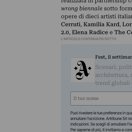
realizzata in partnership
wrong biennale
sotto for
opere di dieci artisti italia
Cerruti
,
Kamilia Kard
,
Lo
2.0
,
Elena Radice
e
The C
L'ARTICOLO CONTINUA PIÙ SOTTO
Fest, il settima
Scenari, polit
architettura, 
trend globali
Nome
(Required)
First
Puoi rivedere le tue preferenze in qua
annullare l’iscrizione. Artribune Srl no
indicazioni. Se scegli di annullare l’i
Per saperne di più, ti invitiamo a con