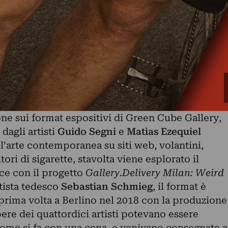
ne sui format espositivi di
Green Cube Gallery
,
dagli artisti
Guido Segni
e
Matìas Ezequiel
l’arte contemporanea su siti web, volantini,
tori di sigarette
, stavolta viene esplorato il
nce con il progetto
Gallery.Delivery Milan: Weird
rtista tedesco
Sebastian Schmieg
, il format è
 prima volta a Berlino nel 2018 con la produzione
ere dei quattordici artisti potevano essere
come si fa con una cena, e venivano consegnate a