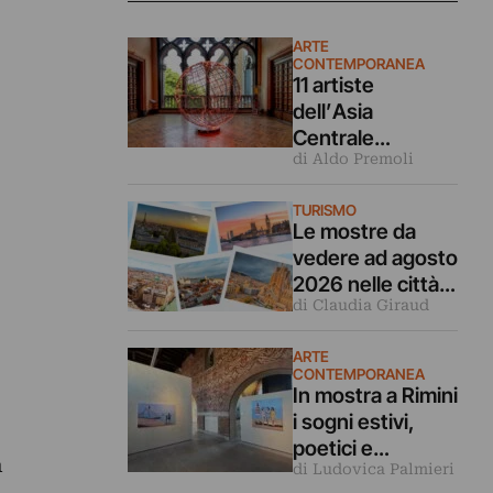
ARTE
CONTEMPORANEA
11 artiste
dell’Asia
Centrale
di Aldo Premoli
rileggono la
Turandot in
TURISMO
questa mostra a
Le mostre da
Venezia
vedere ad agosto
2026 nelle città
di Claudia Giraud
d’arte europee
ARTE
CONTEMPORANEA
In mostra a Rimini
i sogni estivi,
poetici e
a
di Ludovica Palmieri
malinconici