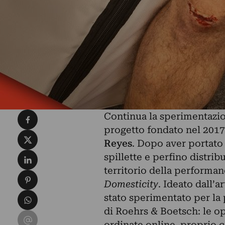
Condividi su Facebook
Continua la sperimentazio
progetto fondato nel 2017 
Condividi su X
Reyes
. Dopo aver portato 
Condividi su LinkedIn
spillette e perfino
distribu
territorio della performa
Condividi su Pinterest
Domesticity
.
Ideato dall’a
Condividi su WhatsApp
stato sperimentato per la
di Roehrs & Boetsch: le op
Condividi su Email
ordinate online, proprio 