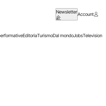
Newsletter
Account
performative
Editoria
Turismo
Dal mondo
Jobs
Television