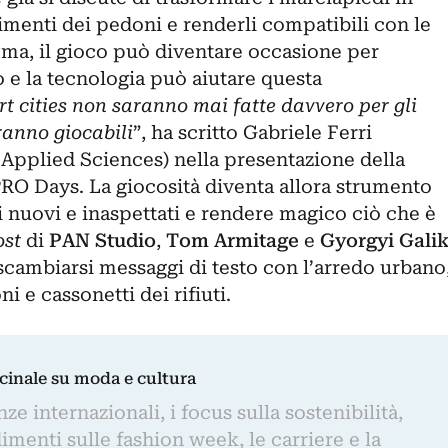
imenti dei pedoni e renderli compatibili con le
ma, il gioco può diventare occasione per
o e la tecnologia può aiutare questa
t cities non saranno mai fatte davvero per gli
anno giocabili
”, ha scritto Gabriele Ferri
Applied Sciences) nella presentazione della
PRO Days. La giocosità diventa allora strumento
i nuovi e inaspettati e rendere magico ciò che è
ost
di
PAN Studio
,
Tom Armitage
e
Gyorgyi Gali
cambiarsi messaggi di testo con l’arredo urbano
 e cassonetti dei rifiuti.
dicinale su moda e cultura
e internazionali, i focus sulla sostenibilità,
imenti sulle fashion week, le carriere e la