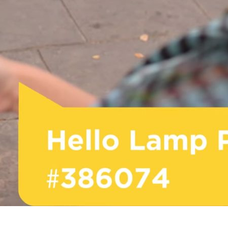
più di 1 milione e
mezzo di
persone (e molti
giovani)