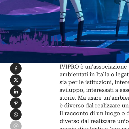
Condividi su Facebook
IVIPRO è
un’associazione 
ambientati in Italia o lega
Condividi su X
sia per le istituzioni, inter
Condividi su LinkedIn
sviluppo, interessati a es
storie. Ma usare un’ambie
Condividi su Pinterest
è diverso dal realizzare 
Condividi su WhatsApp
il racconto di un luogo o d
diverso dal realizzare un’
Condividi su Email
spazio divulgativo (per e