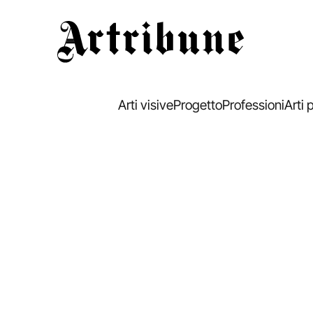
Artribune
Arti visive
Progetto
Professioni
Arti 