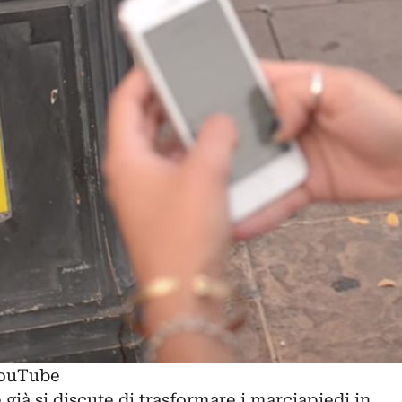
YouTube
 già si discute di trasformare i marciapiedi in