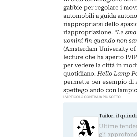
gabbie per regolare i mov
automobili a guida autono
riappropriarsi dello spazi
riappropriazione. “
Le smar
uomini fin quando non sar
(Amsterdam University of 
lecture che ha aperto IVI
per vedere la città in mod
quotidiano.
Hello Lamp P
permette per esempio di s
spettegolando con lampioni
L'ARTICOLO CONTINUA PIÙ SOTTO
Tailor, il quin
Ultime tendenz
gli approfond