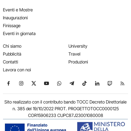
Eventi e Mostre
Inaugurazioni
Finissage
Eventi in giornata
Chi siamo
University
Pubblicità
Travel
Contatti
Produzioni
Lavora con noi
Seguici su Facebook
Seguici su Instagram
Seguici su X
Seguici su YouTube
Seguici su WhatsApp
Seguici su Telegram
Seguici su TikTok
Seguici su Link
Seguici su
Segui
Sito realizzato con il contributo bando TOCC Decreto Direttoriale
n. 385 del 19/10/2022 PROT. PROGETTOTOCC0000125
COR15906233 CUPC87J23001080008