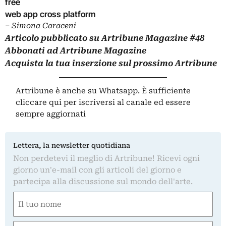
free
web app cross platform
‒
Simona Caraceni
Articolo pubblicato su
Artribune Magazine
#48
Abbonati
ad Artribune Magazine
Acquista la tua
inserzione
sul prossimo Artribune
Artribune è anche su Whatsapp. È sufficiente
cliccare qui
per iscriversi al canale ed essere
sempre aggiornati
Lettera, la newsletter quotidiana
Non perdetevi il meglio di Artribune! Ricevi ogni
giorno un'e-mail con gli articoli del giorno e
partecipa alla discussione sul mondo dell'arte.
Nome
(Required)
First