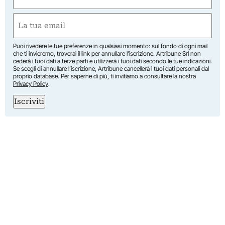
(Required)
First
Email
(Required)
Puoi rivedere le tue preferenze in qualsiasi momento: sul fondo di ogni mail
che ti invieremo, troverai il link per annullare l’iscrizione. Artribune Srl non
cederà i tuoi dati a terze parti e utilizzerà i tuoi dati secondo le tue indicazioni.
Se scegli di annullare l’iscrizione, Artribune cancellerà i tuoi dati personali dal
proprio database. Per saperne di più, ti invitiamo a consultare la nostra
Privacy Policy
.
Iscriviti