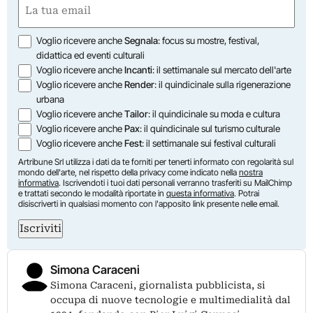
Email
(Required)
Opzioni
Voglio ricevere anche
Segnala
: focus su mostre, festival,
didattica ed eventi culturali
Voglio ricevere anche
Incanti
: il settimanale sul mercato dell'arte
Voglio ricevere anche
Render
: il quindicinale sulla rigenerazione
urbana
Voglio ricevere anche
Tailor
: il quindicinale su moda e cultura
Voglio ricevere anche
Pax
: il quindicinale sul turismo culturale
Voglio ricevere anche
Fest
: il settimanale sui festival culturali
Artribune Srl utilizza i dati da te forniti per tenerti informato con regolarità sul
mondo dell'arte, nel rispetto della privacy come indicato nella
nostra
informativa
. Iscrivendoti i tuoi dati personali verranno trasferiti su MailChimp
e trattati secondo le modalità riportate in
questa informativa
. Potrai
disiscriverti in qualsiasi momento con l'apposito link presente nelle email.
Iscriviti
Simona Caraceni
Simona Caraceni, giornalista pubblicista, si
occupa di nuove tecnologie e multimedialità dal