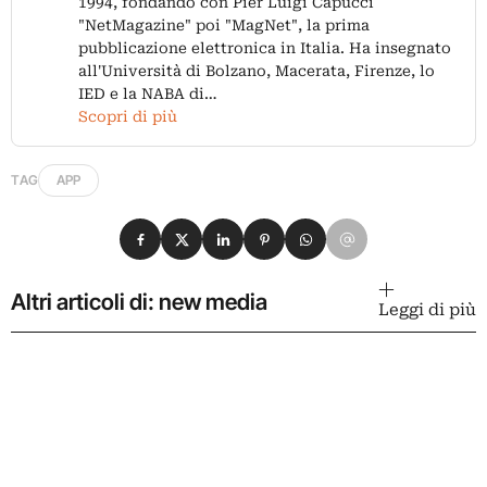
1994, fondando con Pier Luigi Capucci
"NetMagazine" poi "MagNet", la prima
pubblicazione elettronica in Italia. Ha insegnato
all'Università di Bolzano, Macerata, Firenze, lo
IED e la NABA di…
Scopri di più
TAG
APP
Condividi su Facebook
Condividi su X
Condividi su LinkedIn
Condividi su Pinterest
Condividi su WhatsApp
Condividi su Email
Altri articoli di: new media
Leggi di più