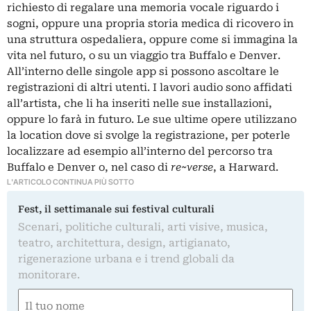
richiesto di regalare una memoria vocale riguardo i
sogni, oppure una propria storia medica di ricovero in
una struttura ospedaliera, oppure come si immagina la
vita nel futuro, o su un viaggio tra Buffalo e Denver.
All’interno delle singole app si possono ascoltare le
registrazioni di altri utenti. I lavori audio sono affidati
all’artista, che li ha inseriti nelle sue installazioni,
oppure lo farà in futuro. Le sue ultime opere utilizzano
la location dove si svolge la registrazione, per poterle
localizzare ad esempio all’interno del percorso tra
Buffalo e Denver o, nel caso di
re~verse
, a Harward.
L'ARTICOLO CONTINUA PIÙ SOTTO
Fest, il settimanale sui festival culturali
Scenari, politiche culturali, arti visive, musica,
teatro, architettura, design, artigianato,
rigenerazione urbana e i trend globali da
monitorare.
Nome