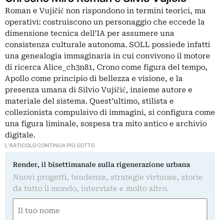
Roman e Vujičić non rispondono in termini teorici, ma
operativi: costruiscono un personaggio che eccede la
dimensione tecnica dell’IA per assumere una
consistenza culturale autonoma. SOLL possiede infatti
una genealogia immaginaria in cui convivono il motore
di ricerca Alice_ch3n81, Crono come figura del tempo,
Apollo come principio di bellezza e visione, e la
presenza umana di Silvio Vujičić, insieme autore e
materiale del sistema. Quest’ultimo, stilista e
collezionista compulsivo di immagini, si configura come
una figura liminale, sospesa tra mito antico e archivio
digitale.
L'ARTICOLO CONTINUA PIÙ SOTTO
Render, il bisettimanale sulla rigenerazione urbana
Nuovi progetti, tendenze, strategie virtuose, storie
da tutto il mondo, interviste e molto altro.
Nome
(Required)