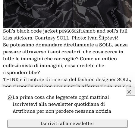
Soll’s black code jacket p0950602f19mnb and soll’s full
kiss stickers. Courtesy SOLL. Photo: Ivan Šlipčević
Se potessimo domandare direttamente a SOLL, senza
passare attraverso i suoi creatori, che cosa cerca in
tutte le immagini che raccoglie? Come un mitico
collezionista di immagini, cosa credete che
risponderebbe?
THINK è il motore di ricerca del fashion designer SOLL,
non risponde mai con una singola affermazione, ma con
liste di riferimenti. Prima di porre una domanda,
La prima cosa che leggerete ogni mattina!
l’utente seleziona un Topic of Conversation, che
Iscrivetevi alla newsletter quotidiana di
fornisce a SOLL una direzione e una prospettiva per
Artribune per non perdere nessuna notizia
interpretare la richiesta. In questo esempio, SOLL
risponde attraverso il suo Movie Brain, una libreria
Iscriviti alla newsletter
curata di film preferiti organizzata come una galassia di
concetti e questa è una delle sue risposte:
Pensi che