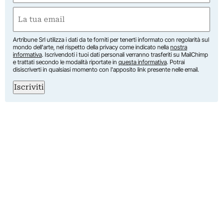
First
Email
(Required)
Artribune Srl utilizza i dati da te forniti per tenerti informato con regolarità sul
mondo dell'arte, nel rispetto della privacy come indicato nella
nostra
informativa
. Iscrivendoti i tuoi dati personali verranno trasferiti su MailChimp
e trattati secondo le modalità riportate in
questa informativa
. Potrai
disiscriverti in qualsiasi momento con l'apposito link presente nelle email.
Iscriviti