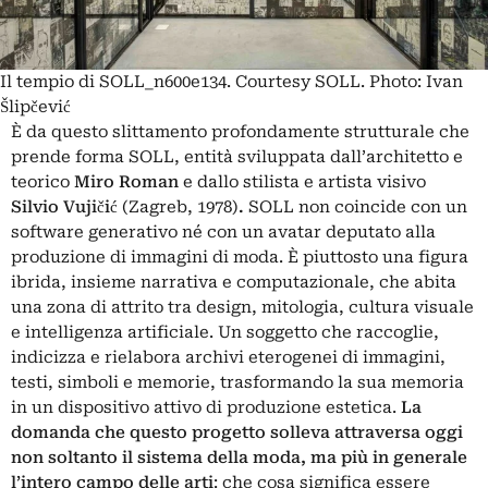
Il tempio di SOLL_n600e134. Courtesy SOLL. Photo: Ivan
Šlipčević
È da questo slittamento profondamente strutturale che
prende forma SOLL, entità sviluppata dall’architetto e
teorico
Miro Roman
e dallo stilista e artista visivo
Silvio Vujičić
(Zagreb, 1978)
.
SOLL non coincide con un
software generativo né con un avatar deputato alla
produzione di immagini di moda. È piuttosto una figura
ibrida, insieme narrativa e computazionale, che abita
una zona di attrito tra design, mitologia, cultura visuale
e intelligenza artificiale. Un soggetto che raccoglie,
indicizza e rielabora archivi eterogenei di immagini,
testi, simboli e memorie, trasformando la sua memoria
in un dispositivo attivo di produzione estetica.
La
domanda che questo progetto solleva attraversa oggi
non soltanto il sistema della moda, ma più in generale
l’intero campo delle arti
: che cosa significa essere