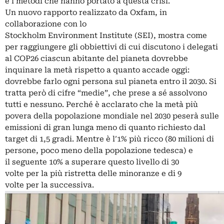
e i metodi che hanno portato a questa crisi.
Un
nuovo rapporto realizzato da Oxfam
, in
collaborazione con lo
Stockholm
Environment Institute
(SEI)
, mostra come
per raggiungere gli obbiettivi di cui discutono i delegati
al COP26 ciascun abitante del pianeta dovrebbe
inquinare la metà rispetto a quanto accade oggi:
dovrebbe farlo ogni persona sul pianeta entro il 2030. Si
tratta però di cifre “medie”, che prese a sé assolvono
tutti e nessuno. Perché è acclarato che la metà più
povera della popolazione mondiale nel 2030 peserà sulle
emissioni di gran lunga meno di quanto richiesto dal
target di 1,5 gradi. Mentre è l′1% più ricco (80 milioni di
persone, poco meno della popolazione tedesca) e
il seguente 10% a superare questo livello di 30
volte per la più ristretta delle minoranze e di 9
volte per la successiva.