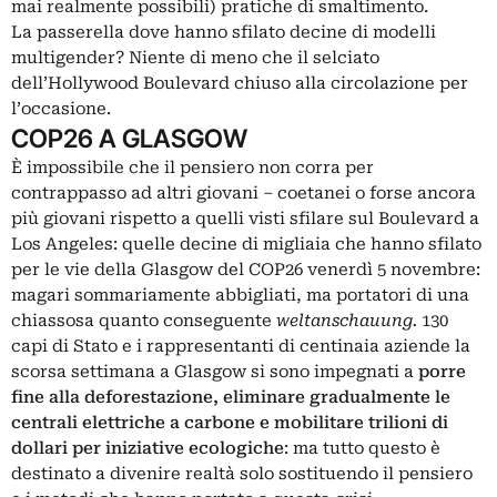
mai realmente possibili) pratiche di smaltimento.
La passerella dove hanno sfilato decine di modelli
multigender? Niente di meno che il selciato
dell’Hollywood Boulevard chiuso alla circolazione per
l’occasione.
COP26 A GLASGOW
È impossibile che il pensiero non corra per
contrappasso ad altri giovani ‒ coetanei o forse ancora
più giovani rispetto a quelli visti sfilare sul Boulevard a
Los Angeles: quelle decine di migliaia che hanno sfilato
per le vie della Glasgow del COP26 venerdì 5 novembre:
magari sommariamente abbigliati, ma portatori di una
chiassosa quanto conseguente
weltanschauung.
130
capi di Stato e i rappresentanti di centinaia aziende la
scorsa settimana a Glasgow si sono impegnati a
porre
fine alla deforestazione, eliminare gradualmente le
centrali elettriche a carbone e mobilitare trilioni di
dollari per iniziative ecologiche
: ma tutto questo è
destinato a divenire realtà solo sostituendo il pensiero