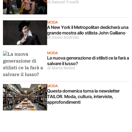
di Samuel Tonelli
MODA
A New York il Metropolitan dedicherà una
grande mostra allo stilista John Galliano
di Giulio Solfrizzi
MODA
La nuova generazione di stilisti ce la farà a
salvare il lusso?
di Marta Melini
MODA
Questa domenica torna la newsletter
TAILOR. Moda, cultura, interviste,
approfondimenti