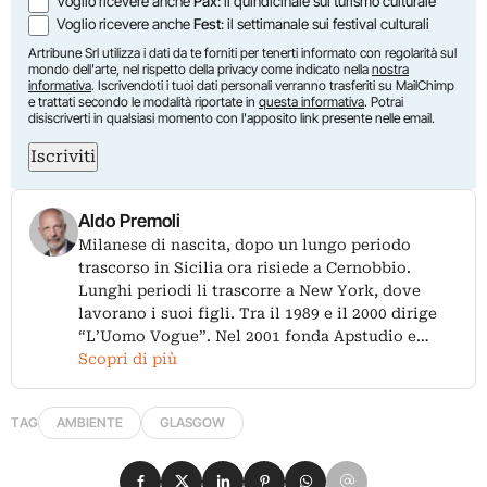
Voglio ricevere anche
Pax
: il quindicinale sul turismo culturale
Voglio ricevere anche
Fest
: il settimanale sui festival culturali
Artribune Srl utilizza i dati da te forniti per tenerti informato con regolarità sul
mondo dell'arte, nel rispetto della privacy come indicato nella
nostra
informativa
. Iscrivendoti i tuoi dati personali verranno trasferiti su MailChimp
e trattati secondo le modalità riportate in
questa informativa
. Potrai
disiscriverti in qualsiasi momento con l'apposito link presente nelle email.
Iscriviti
Aldo Premoli
Milanese di nascita, dopo un lungo periodo
trascorso in Sicilia ora risiede a Cernobbio.
Lunghi periodi li trascorre a New York, dove
lavorano i suoi figli. Tra il 1989 e il 2000 dirige
“L’Uomo Vogue”. Nel 2001 fonda Apstudio e…
Scopri di più
TAG
AMBIENTE
GLASGOW
Condividi su Facebook
Condividi su X
Condividi su LinkedIn
Condividi su Pinterest
Condividi su WhatsApp
Condividi su Email