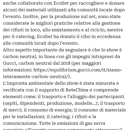
anche collaborato con EcoSet per raccogliere e donare
alcuni dei materiali utilizzati alla comunità locale dopo
l’evento. Inoltre, per la produzione sul set, sono state
considerate le migliori pratiche relative alla gestione
dei rifiuti in loco, allo smistamento e al riciclo, mentre
per il catering, EcoSet ha donato il cibo in eccedenza
alle comunità locali dopo l’evento.
Altro aspetto importante da segnalare è che lo show è
carbon neutral, in linea con gli impegni intrapresi da
Gucci, carbon neutral dal 2018 (per maggiori
informazioni:
https://equilibrium.gucci.com/
it/siamo-
interamente-carbon-
neutral/
).
L’impronta ambientale dello show è stata misurata e
verificata con il supporto di ReteClima e comprende
elementi come: il trasporto e l’alloggio dei partecipanti
(ospiti, dipendenti, produzione, modelle…); il trasporto
di merci; il consumo di energia; il consumo di materiale
per le installazioni; il catering; i rifiuti e la
comunicazione. Tutte le emissioni di gas serra
associate all’evento saranno compensate attraverso il