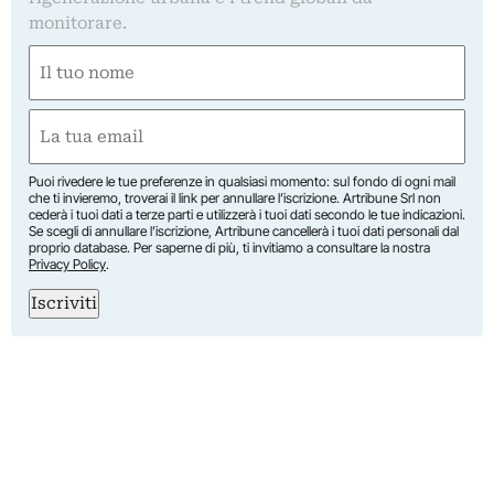
monitorare.
Nome
(Obbligatorio)
Nome
Email
(Obbligatorio)
Puoi rivedere le tue preferenze in qualsiasi momento: sul fondo di ogni mail
che ti invieremo, troverai il link per annullare l’iscrizione. Artribune Srl non
cederà i tuoi dati a terze parti e utilizzerà i tuoi dati secondo le tue indicazioni.
Se scegli di annullare l’iscrizione, Artribune cancellerà i tuoi dati personali dal
proprio database. Per saperne di più, ti invitiamo a consultare la nostra
Privacy Policy
.
Iscriviti