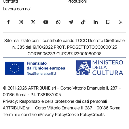
Contatti
Produzioni
Lavora con noi
Seguici su Facebook
Seguici su Instagram
Seguici su X
Seguici su YouTube
Seguici su WhatsApp
Seguici su Telegram
Seguici su TikTok
Seguici su Link
Seguici su
Segui
Sito realizzato con il contributo bando TOCC Decreto Direttoriale
n. 385 del 19/10/2022 PROT. PROGETTOTOCC0000125
COR15906233 CUPC87J23001080008
© 2011-2026 ARTRIBUNE srl – Corso Vittorio Emanuele II, 287 –
00186 Roma - P.I. 11381581005
Privacy: Responsabile della protezione dei dati personali
ARTRIBUNE srl – Corso Vittorio Emanuele II, 287 – 00186 Roma
Termini e condizioni
Privacy Policy
Cookie Policy
Credits