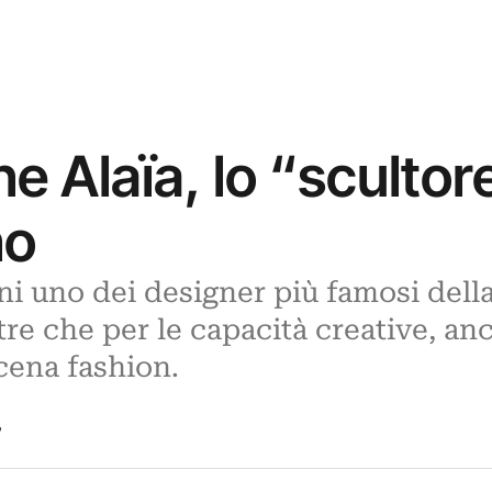
e Alaïa, lo “scultor
no
ni uno dei designer più famosi dell
tre che per le capacità creative, an
cena fashion.
7