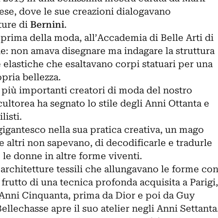
ese
, dove le sue creazioni dialogavano
ture di
Bernini
.
 prima della moda, all’Accademia di Belle Arti di
ne: non amava disegnare ma indagare la struttura
 elastiche che esaltavano corpi statuari per una
pria bellezza.
più importanti creatori di moda del nostro
cultorea ha segnato lo stile degli Anni Ottanta e
listi.
gigantesco nella sua pratica creativa, un mago
 altri non sapevano, di decodificarle e tradurle
 le donne in altre forme viventi.
 architetture tessili che allungavano le forme co
 frutto di una tecnica profonda acquisita a Parigi,
i Anni Cinquanta, prima da Dior e poi da Guy
ellechasse apre il suo atelier negli Anni Settanta