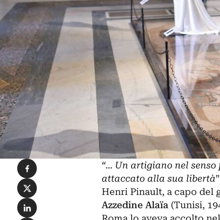
Condividi su Facebook
“… Un artigiano nel senso 
attaccato alla sua libertà
”
Condividi su X
Henri Pinault, a capo del
Condividi su LinkedIn
Azzedine Alaïa
(Tunisi, 19
Roma lo aveva accolto nel