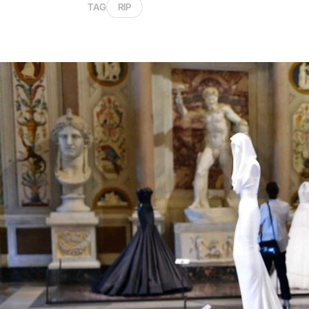
TAG
RIP