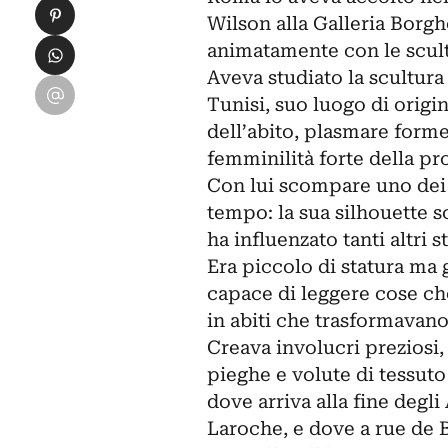
Condividi su Pinterest
Wilson alla
Galleria Borgh
Condividi su WhatsApp
animatamente con le scul
Aveva studiato la scultura
Condividi su Email
Tunisi, suo luogo di origi
dell’abito, plasmare forme
femminilità forte della pro
Con lui scompare uno dei 
tempo: la sua silhouette s
ha influenzato tanti altri sti
Era piccolo di statura ma 
capace di leggere cose che
in abiti che trasformavano
Creava involucri preziosi,
pieghe e volute di tessuto
dove arriva alla fine degl
Laroche, e dove a rue de B