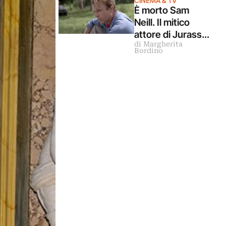
CINEMA & TV
Guaglianone
È morto Sam
Neill. Il mitico
attore di Jurassic
di Margherita
Park aveva 78
Bordino
anni