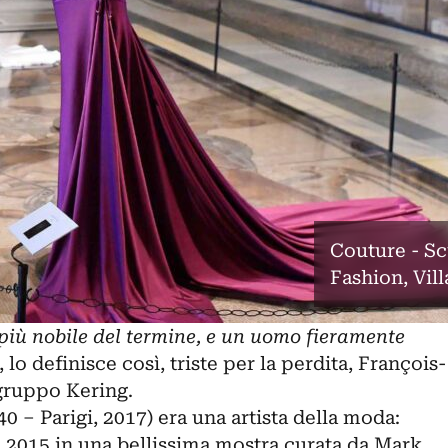
Couture - Sc
Fashion, Vil
più nobile del termine, e un uomo fieramente
, lo definisce così, triste per la perdita, François-
 gruppo Kering.
40 ‒ Parigi, 2017) era una artista della moda:
 2015 in una bellissima mostra curata da Mark