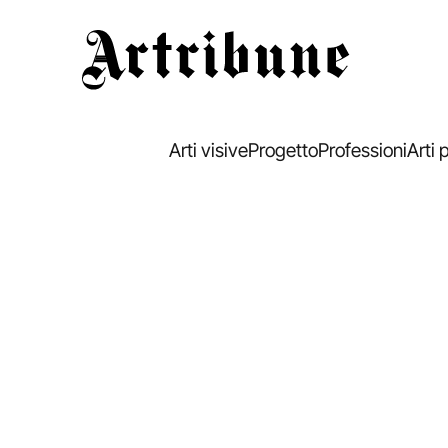
Artribune
Arti visive
Progetto
Professioni
Arti 