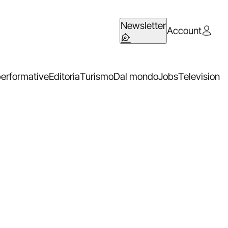
Newsletter
Account
performative
Editoria
Turismo
Dal mondo
Jobs
Television