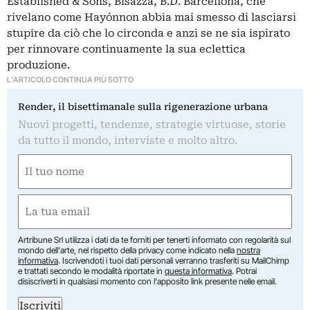
Established & Sons, Bisazza, B.D. Barcellona, che
rivelano come Hayónnon abbia mai smesso di lasciarsi
stupire da ciò che lo circonda e anzi se ne sia ispirato
per rinnovare continuamente la sua eclettica
produzione.
L'ARTICOLO CONTINUA PIÙ SOTTO
Render, il bisettimanale sulla rigenerazione urbana
Nuovi progetti, tendenze, strategie virtuose, storie
da tutto il mondo, interviste e molto altro.
Nome
(Required)
First
Email
(Required)
Artribune Srl utilizza i dati da te forniti per tenerti informato con regolarità sul
mondo dell'arte, nel rispetto della privacy come indicato nella
nostra
informativa
. Iscrivendoti i tuoi dati personali verranno trasferiti su MailChimp
e trattati secondo le modalità riportate in
questa informativa
. Potrai
disiscriverti in qualsiasi momento con l'apposito link presente nelle email.
Iscriviti