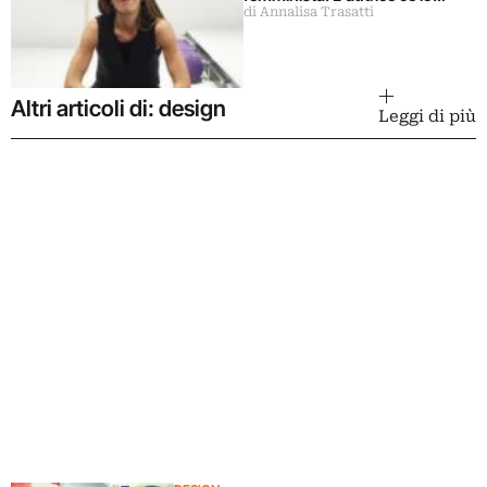
di Annalisa Trasatti
racconta
Altri articoli di: design
Leggi di più