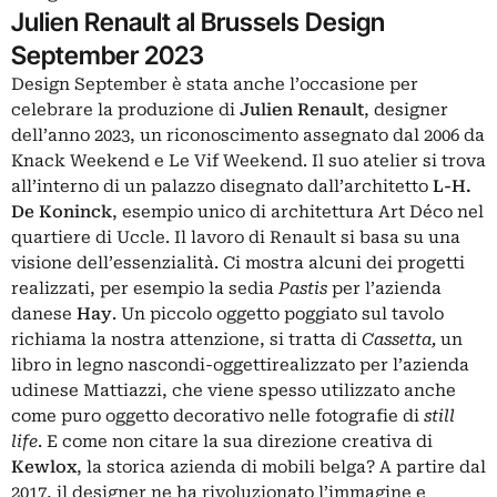
Julien Renault al Brussels Design
September 2023
Design September è stata anche l’occasione per
celebrare la produzione di
Julien Renault
, designer
dell’anno 2023, un riconoscimento assegnato dal 2006 da
Knack Weekend e Le Vif Weekend. Il suo atelier si trova
all’interno di un palazzo disegnato dall’architetto
L-H.
De Koninck
, esempio unico di architettura Art Déco nel
quartiere di Uccle. Il lavoro di Renault si basa su una
visione dell’essenzialità. Ci mostra alcuni dei progetti
realizzati, per esempio la sedia
Pastis
per l’azienda
danese
Hay
. Un piccolo oggetto poggiato sul tavolo
richiama la nostra attenzione, si tratta di
Cassetta,
un
libro in legno nascondi-oggettirealizzato per l’azienda
udinese Mattiazzi, che viene spesso utilizzato anche
come puro oggetto decorativo nelle fotografie di
still
life
. E come non citare la sua direzione creativa di
Kewlox
, la storica azienda di mobili belga? A partire dal
2017, il designer ne ha rivoluzionato l’immagine e