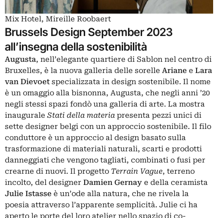
Mix Hotel, Mireille Roobaert
Brussels Design September 2023
all’insegna della sostenibilità
Augusta
, nell’elegante quartiere di Sablon nel centro di
Bruxelles, è la nuova galleria delle sorelle
Ariane
e
Lara
van Dievoet
specializzata in design sostenibile. Il nome
è un omaggio alla bisnonna, Augusta, che negli anni ’20
negli stessi spazi fondò una galleria di arte. La mostra
inaugurale
Stati della materia
presenta pezzi unici di
sette designer belgi con un approccio sostenibile. Il filo
conduttore è un approccio al design basato sulla
trasformazione di materiali naturali, scarti e prodotti
danneggiati che vengono tagliati, combinati o fusi per
crearne di nuovi. Il progetto
Terrain Vague
, terreno
incolto, del designer
Damien Gernay
e della ceramista
Julie Istasse
è un’ode alla natura, che ne rivela la
poesia attraverso l’apparente semplicità. Julie ci ha
aperto le porte del loro atelier nello spazio di co-