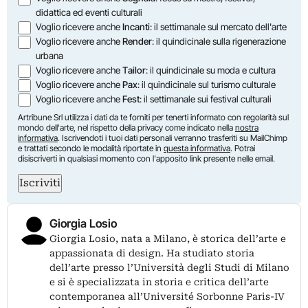
didattica ed eventi culturali
Voglio ricevere anche
Incanti
: il settimanale sul mercato dell'arte
Voglio ricevere anche
Render
: il quindicinale sulla rigenerazione
urbana
Voglio ricevere anche
Tailor
: il quindicinale su moda e cultura
Voglio ricevere anche
Pax
: il quindicinale sul turismo culturale
Voglio ricevere anche
Fest
: il settimanale sui festival culturali
Artribune Srl utilizza i dati da te forniti per tenerti informato con regolarità sul
mondo dell'arte, nel rispetto della privacy come indicato nella
nostra
informativa
. Iscrivendoti i tuoi dati personali verranno trasferiti su MailChimp
e trattati secondo le modalità riportate in
questa informativa
. Potrai
disiscriverti in qualsiasi momento con l'apposito link presente nelle email.
Iscriviti
Giorgia Losio
Giorgia Losio, nata a Milano, è storica dell’arte e
appassionata di design. Ha studiato storia
dell’arte presso l’Università degli Studi di Milano
e si è specializzata in storia e critica dell’arte
contemporanea all’Université Sorbonne Paris-IV