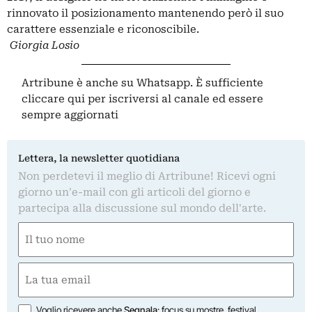
rinnovato il posizionamento mantenendo però il suo
carattere essenziale e riconoscibile.
Giorgia Losio
Artribune è anche su Whatsapp. È sufficiente
cliccare qui
per iscriversi al canale ed essere
sempre aggiornati
Lettera, la newsletter quotidiana
Non perdetevi il meglio di Artribune! Ricevi ogni
giorno un'e-mail con gli articoli del giorno e
partecipa alla discussione sul mondo dell'arte.
Nome
(Required)
First
Email
(Required)
Opzioni
Voglio ricevere anche
Segnala
: focus su mostre, festival,