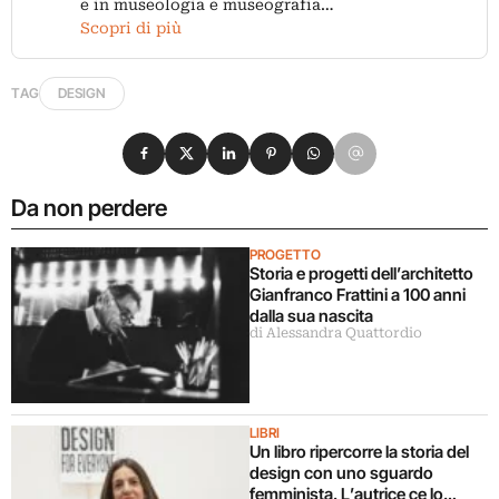
e in museologia e museografia…
Scopri di più
TAG
DESIGN
Condividi su Facebook
Condividi su X
Condividi su LinkedIn
Condividi su Pinterest
Condividi su WhatsApp
Condividi su Email
Da non perdere
PROGETTO
Storia e progetti dell’architetto
Gianfranco Frattini a 100 anni
dalla sua nascita
di Alessandra Quattordio
LIBRI
Un libro ripercorre la storia del
design con uno sguardo
femminista. L’autrice ce lo