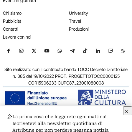
Eventi in giornata
Chi siamo
University
Pubblicità
Travel
Contatti
Produzioni
Lavora con noi
Seguici su Facebook
Seguici su Instagram
Seguici su X
Seguici su YouTube
Seguici su WhatsApp
Seguici su Telegram
Seguici su TikTok
Seguici su Link
Seguici su
Segui
Sito realizzato con il contributo bando TOCC Decreto Direttoriale
n. 385 del 19/10/2022 PROT. PROGETTOTOCC0000125
COR15906233 CUPC87J23001080008
La prima cosa che leggerete ogni mattina!
© 2011-2026 ARTRIBUNE srl – Corso Vittorio Emanuele II, 287 –
Iscrivetevi alla newsletter quotidiana di
00186 Roma - P.I. 11381581005
Artribune per non perdere nessuna notizia
Privacy: Responsabile della protezione dei dati personali