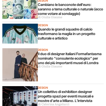
DESIGN
Cambiano le banconote dell’euro:
saranno a tema culturale o naturale (ecco
come votare al sondaggio)
di Giulia Giaume
DESIGN
Quando le grandi squadre di calcio
trasformano la maglia in un progetto
culturale e artistico
DESIGN
Il duo di designer italiani Formafantasma
nominato “consulente ecologico” per
uno dei più importanti musei di Londra
di Giulia Giaume
DESIGN
Un collettivo di exhibition designer
progetta spazi per eventi musicali e
mostre d’arte a Milano. L’intervista
di Caterina Angelucci