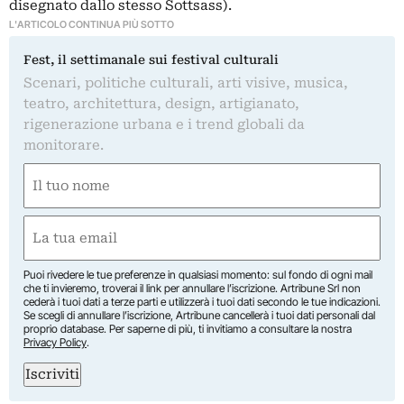
disegnato dallo stesso Sottsass).
L'ARTICOLO CONTINUA PIÙ SOTTO
Fest, il settimanale sui festival culturali
Scenari, politiche culturali, arti visive, musica,
teatro, architettura, design, artigianato,
rigenerazione urbana e i trend globali da
monitorare.
Nome
(Obbligatorio)
Nome
Email
(Obbligatorio)
Puoi rivedere le tue preferenze in qualsiasi momento: sul fondo di ogni mail
che ti invieremo, troverai il link per annullare l’iscrizione. Artribune Srl non
cederà i tuoi dati a terze parti e utilizzerà i tuoi dati secondo le tue indicazioni.
Se scegli di annullare l’iscrizione, Artribune cancellerà i tuoi dati personali dal
proprio database. Per saperne di più, ti invitiamo a consultare la nostra
Privacy Policy
.
Iscriviti