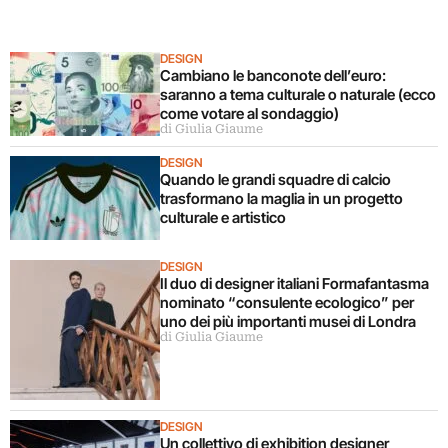
DESIGN
Cambiano le banconote dell’euro:
saranno a tema culturale o naturale (ecco
come votare al sondaggio)
di Giulia Giaume
DESIGN
Quando le grandi squadre di calcio
trasformano la maglia in un progetto
culturale e artistico
DESIGN
Il duo di designer italiani Formafantasma
nominato “consulente ecologico” per
uno dei più importanti musei di Londra
di Giulia Giaume
DESIGN
Un collettivo di exhibition designer