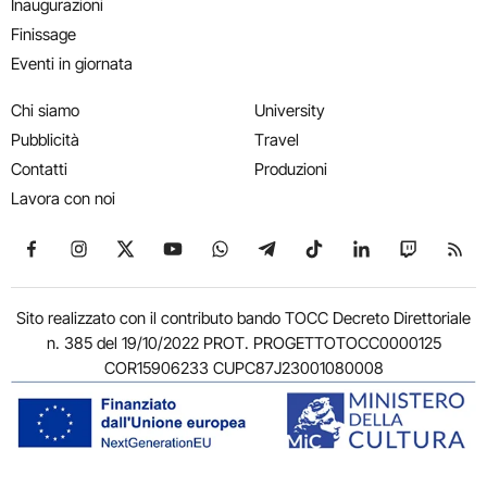
Inaugurazioni
Finissage
Eventi in giornata
Chi siamo
University
Pubblicità
Travel
Contatti
Produzioni
Lavora con noi
Seguici su Facebook
Seguici su Instagram
Seguici su X
Seguici su YouTube
Seguici su WhatsApp
Seguici su Telegram
Seguici su TikTok
Seguici su Link
Seguici su
Segui
Sito realizzato con il contributo bando TOCC Decreto Direttoriale
n. 385 del 19/10/2022 PROT. PROGETTOTOCC0000125
COR15906233 CUPC87J23001080008