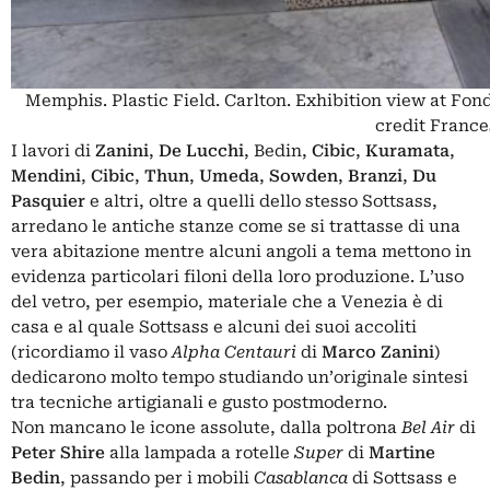
Memphis. Plastic Field. Carlton. Exhibition view at Fon
credit France
I lavori di
Zanini
,
De Lucchi
, Bedin,
Cibic
,
Kuramata
,
Mendini
,
Cibic
,
Thun
,
Umeda
,
Sowden
,
Branzi
,
Du
Pasquier
e altri, oltre a quelli dello stesso Sottsass,
arredano le antiche stanze come se si trattasse di una
vera abitazione mentre alcuni angoli a tema mettono in
evidenza particolari filoni della loro produzione. L’uso
del vetro, per esempio, materiale che a Venezia è di
casa e al quale Sottsass e alcuni dei suoi accoliti
(ricordiamo il vaso
Alpha Centauri
di
Marco Zanini
)
dedicarono molto tempo studiando un’originale sintesi
tra tecniche artigianali e gusto postmoderno.
Non mancano le icone assolute, dalla poltrona
Bel Air
di
Peter Shire
alla lampada a rotelle
Super
di
Martine
Bedin
, passando per i mobili
Casablanca
di Sottsass e