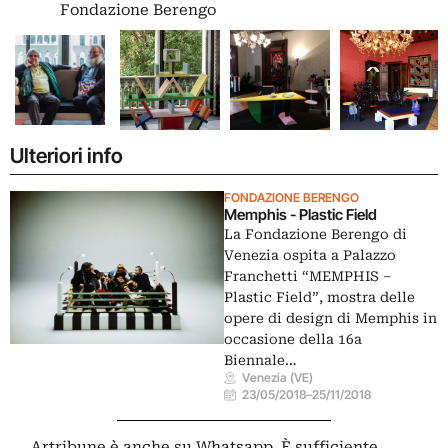
Fondazione Berengo
Ulteriori info
FONDAZIONE BERENGO
Memphis - Plastic Field
La Fondazione Berengo di
Venezia ospita a Palazzo
Franchetti “MEMPHIS –
Plastic Field”, mostra delle
opere di design di Memphis in
occasione della 16a
Biennale…
Venezia (VE)
23/05/2018
–
25/11/2018
Artribune è anche su Whatsapp. È sufficiente