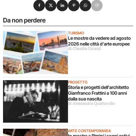
Condividi su Facebook
Condividi su X
Condividi su LinkedIn
Condividi su Pinterest
Condividi su WhatsApp
Condividi su Email
Da non perdere
TURISMO
Le mostre da vedere ad agosto
2026 nelle città d’arte europee
di Claudia Giraud
PROGETTO
Storia e progetti dell’architetto
Gianfranco Frattini a 100 anni
dalla sua nascita
di Alessandra Quattordio
ARTE CONTEMPORANEA
In mostra a Rimini i sogni estivi,