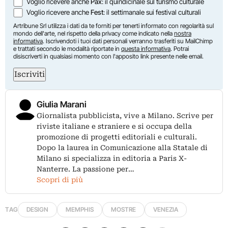
Voglio ricevere anche
Pax
: il quindicinale sul turismo culturale
Voglio ricevere anche
Fest
: il settimanale sui festival culturali
Artribune Srl utilizza i dati da te forniti per tenerti informato con regolarità sul
mondo dell'arte, nel rispetto della privacy come indicato nella
nostra
informativa
. Iscrivendoti i tuoi dati personali verranno trasferiti su MailChimp
e trattati secondo le modalità riportate in
questa informativa
. Potrai
disiscriverti in qualsiasi momento con l'apposito link presente nelle email.
Iscriviti
Giulia Marani
Giornalista pubblicista, vive a Milano. Scrive per
riviste italiane e straniere e si occupa della
promozione di progetti editoriali e culturali.
Dopo la laurea in Comunicazione alla Statale di
Milano si specializza in editoria a Paris X-
Nanterre. La passione per…
Scopri di più
TAG
DESIGN
MEMPHIS
MOSTRE
VENEZIA