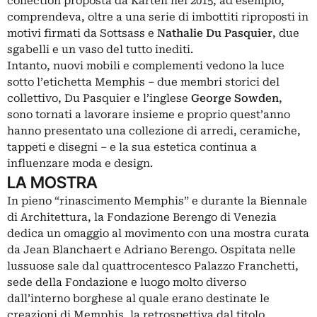
collection proposta da Kartell nel 2015, ad esempio,
comprendeva, oltre a una serie di imbottiti riproposti in
motivi firmati da Sottsass e
Nathalie Du Pasquier
, due
sgabelli e un vaso del tutto inediti.
Intanto, nuovi mobili e complementi vedono la luce
sotto l’etichetta Memphis – due membri storici del
collettivo, Du Pasquier e l’inglese
George Sowden
,
sono tornati a lavorare insieme e proprio quest’anno
hanno presentato una collezione di arredi, ceramiche,
tappeti e disegni – e la sua estetica continua a
influenzare moda e design.
LA MOSTRA
In pieno “rinascimento Memphis” e durante la Biennale
di Architettura, la Fondazione Berengo di Venezia
dedica un omaggio al movimento con una mostra curata
da Jean Blanchaert e Adriano Berengo. Ospitata nelle
lussuose sale dal quattrocentesco Palazzo Franchetti,
sede della Fondazione e luogo molto diverso
dall’interno borghese al quale erano destinate le
creazioni di Memphis, la retrospettiva dal titolo