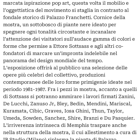
marcata ispirazione pop art, questa volta il mobilio e
l’oggettistica del movimento si staglia in contrasto al
fondale storico di Palazzo Franchetti. Cornice della
mostra, un sottobosco di piante nere ideato per
spegnere ogni tonalità circostante e incanalare
l’attenzione dei visitatori sull’audace gamma di colori e
forme che permise a Ettore Sottsass e agli altri co-
fondatori di marcare un’impronta indelebile nel
panorama del design mondiale del tempo.
L’esposizione offrirà al pubblico una selezione delle
opere più celebri del collettivo, produzioni
contemporanee delle loro forme primigenie ideate nel
periodo 1981-1987. Fra i pezzi in mostra, accanto a quelli
di Sottsass si potranno ammirare i lavori firmati Zanini,
De Lucchi, Zanuso Jr, Bley, Bedin, Mendini, Mariscal,
Kuramata, Cibic, Graves, Iosa Ghini, Thun, Taylor,
Umeda, Sowden, Sanchez, Shire, Branzi e Du Pasquier.
L’irriverenza intrinseca di Memphis traspare anche
nella struttura della mostra, il cui allestimento a cura di
IB Studio (Milano) riplasma la pianta di Palazzo