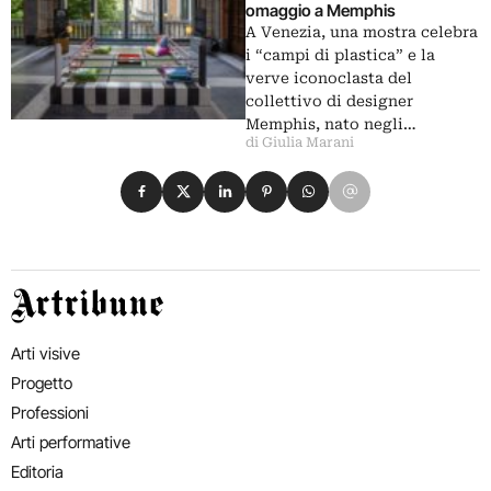
omaggio a Memphis
A Venezia, una mostra celebra
i “campi di plastica” e la
verve iconoclasta del
collettivo di designer
Memphis, nato negli…
di Giulia Marani
Condividi su Facebook
Condividi su X
Condividi su LinkedIn
Condividi su Pinterest
Condividi su WhatsApp
Condividi su Email
Artribune
Arti visive
Progetto
Professioni
Arti performative
Editoria