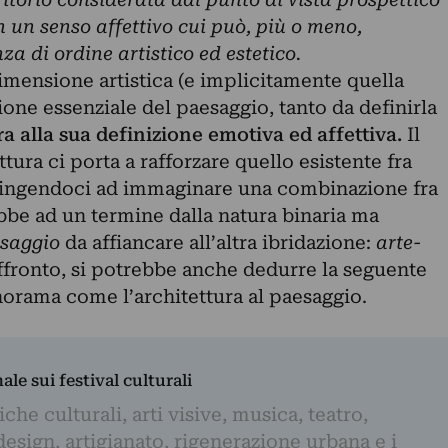
on un senso affettivo cui può, più o meno,
a di ordine artistico ed estetico.
imensione artistica (e implicitamente quella
one essenziale del paesaggio, tanto da definirla
a alla sua definizione emotiva ed affettiva.
Il
ttura ci porta a rafforzare quello esistente fra
ingendoci ad immaginare una combinazione fra
bbe ad un termine dalla natura binaria ma
saggio
da affiancare all’altra ibridazione:
arte-
ffronto, si potrebbe anche dedurre la seguente
anorama come l’architettura al paesaggio.
nale sui festival culturali
iche culturali, arti visive, musica, teatro,
design, artigianato, rigenerazione urbana e i