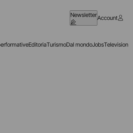
Newsletter
Account
performative
Editoria
Turismo
Dal mondo
Jobs
Television