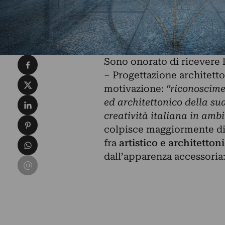
Condividi su Facebook
Sono
onorato di ricevere 
– Progettazione architett
Condividi su X
motivazione:
“riconoscime
Condividi su LinkedIn
ed architettonico della sua
creatività italiana in amb
Condividi su Pinterest
colpisce maggiormente di 
Condividi su WhatsApp
fra
artistico e architetton
dall’apparenza accessoria
Condividi su Email