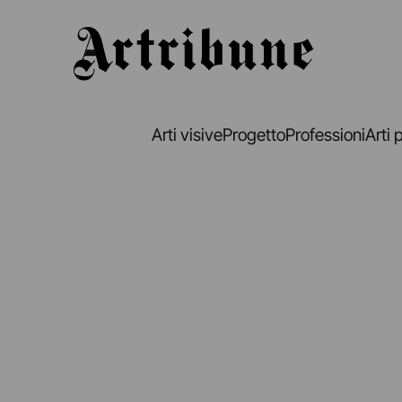
Artribune
Arti visive
Progetto
Professioni
Arti 