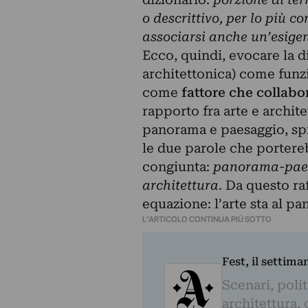
o descrittivo, per lo più c
associarsi anche un’esigenz
Ecco, quindi, evocare la d
architettonica) come funzi
come
fattore che collabor
rapporto fra arte e archite
panorama e paesaggio, sp
le due parole che portere
congiunta:
panorama-pae
architettura
. Da questo ra
equazione: l’arte sta al p
L'ARTICOLO CONTINUA PIÙ SOTTO
Fest, il settima
Scenari, polit
architettura, 