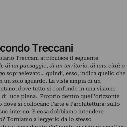
econdo Treccani
lario Treccani attribuisce il seguente
 di un paesaggio, di un territorio, di una città o
go
sopraelevato… quindi, esso, indica quello che
in un solo sguardo. La vista ampia di un
ntano, dove tutto si confonde in una visione
 e di luce piena. Proprio dentro quell’orizzonte
o dove si collocano l’arte e l’architettura: sullo
 suo interno. E cosa dobbiamo intendere
o
? Torniamo a leggerlo dallo stesso
ritorio considerata dal punto di vista prospettico