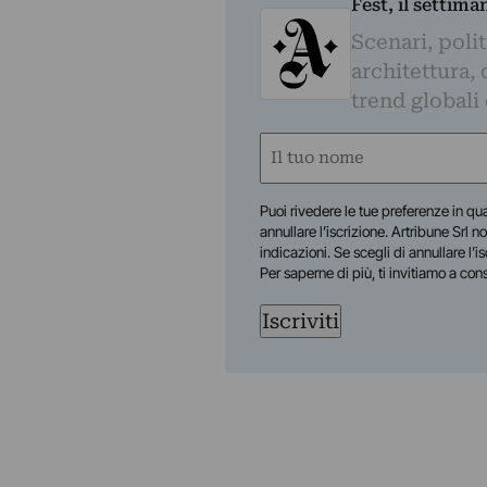
Fest, il settima
Scenari, polit
architettura, 
trend globali
Nome
(Required)
First
Puoi rivedere le tue preferenze in qua
annullare l’iscrizione. Artribune Srl no
indicazioni. Se scegli di annullare l’i
Per saperne di più, ti invitiamo a con
Iscriviti