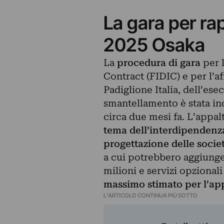
La gara per rap
2025 Osaka
La
procedura di gara
per l
Contract (FIDIC) e per l’
Padiglione Italia, dell’es
smantellamento è stata ind
circa due mesi fa. L’appalt
tema dell’interdipendenz
progettazione delle socie
a cui potrebbero aggiunge
milioni e servizi opzional
massimo stimato per l’app
L'ARTICOLO CONTINUA PIÙ SOTTO