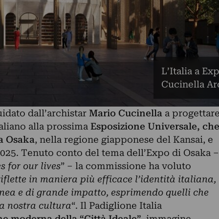
L’Italia a Ex
Cucinella Ar
idato dall’archistar
Mario
Cucinella
a progettar
taliano alla prossima
Esposizione Universale, ch
 a Osaka
, nella regione giapponese del Kansai, e
 2025. Tenuto conto del tema dell’Expo di Osaka –
 for our lives
” – la commissione ha voluto
riflette in maniera più efficace l’identità italiana,
ea e di grande impatto, esprimendo quelli che
la nostra cultura
“. Il Padiglione Italia
ne moderna della “Città Ideale”
, immagine