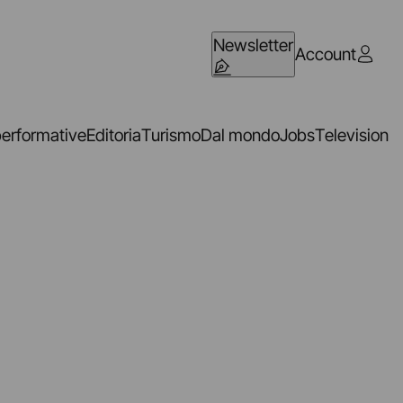
Newsletter
Account
performative
Editoria
Turismo
Dal mondo
Jobs
Television