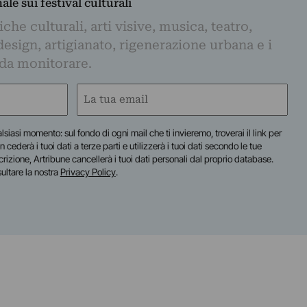
nale sui festival culturali
iche culturali, arti visive, musica, teatro,
design, artigianato, rigenerazione urbana e i
 da monitorare.
Email
(Required)
lsiasi momento: sul fondo di ogni mail che ti invieremo, troverai il link per
n cederà i tuoi dati a terze parti e utilizzerà i tuoi dati secondo le tue
scrizione, Artribune cancellerà i tuoi dati personali dal proprio database.
sultare la nostra
Privacy Policy
.