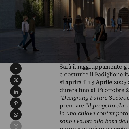
Condividi su Facebook
Sarà il raggruppamento gu
e costruire il Padiglione i
Condividi su X
si aprirà il 13 Aprile 2025
Condividi su LinkedIn
durerà fino al 13 ottobre
“
Designing Future Societies
Condividi su Pinterest
premiare “
il progetto che 
Condividi su WhatsApp
in una chiave contemporan
sono i valori alla base del
Condividi su Email
rappresenterà
una versio