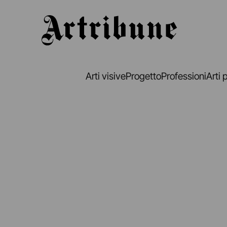
Artribune
Arti visive
Progetto
Professioni
Arti 