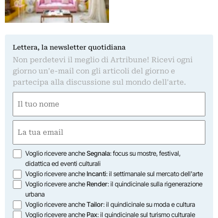
Lettera, la newsletter quotidiana
Non perdetevi il meglio di Artribune! Ricevi ogni
giorno un'e-mail con gli articoli del giorno e
partecipa alla discussione sul mondo dell'arte.
Nome
(Required)
First
Email
(Required)
Opzioni
Voglio ricevere anche
Segnala
: focus su mostre, festival,
didattica ed eventi culturali
Voglio ricevere anche
Incanti
: il settimanale sul mercato dell'arte
Voglio ricevere anche
Render
: il quindicinale sulla rigenerazione
urbana
Voglio ricevere anche
Tailor
: il quindicinale su moda e cultura
Voglio ricevere anche
Pax
: il quindicinale sul turismo culturale