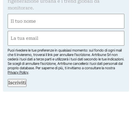
rigenerazione urbana e i trend globali da
monitorare.
Nome
(Required)
First
Email
(Required)
Puoi rivedere le tue preferenze in qualsiasi momento: sul fondo di ogni mail
che ti invieremo, troverai il link per annullare l’iscrizione. Artribune Srl non
cederà i tuoi dati a terze parti e utilizzerà i tuoi dati secondo le tue indicazioni.
Se scegli di annullare l’iscrizione, Artribune cancellerà i tuoi dati personali dal
proprio database. Per saperne di più, ti invitiamo a consultare la nostra
Privacy Policy
.
Iscriviti