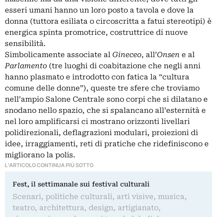
esseri umani hanno un loro posto a tavola e dove la
donna (tuttora esiliata o circoscritta a fatui stereotipi) è
energica spinta promotrice, costruttrice di nuove
sensibilità.
Simbolicamente associate al
Gineceo
, all’
Onsen
e al
Parlamento
(tre luoghi di coabitazione che negli anni
hanno plasmato e introdotto con fatica la “cultura
comune delle donne”), queste tre sfere che troviamo
nell’ampio Salone Centrale sono corpi che si dilatano e
snodano nello spazio, che si spalancano all’esternità e
nel loro amplificarsi ci mostrano orizzonti livellari
polidirezionali, deflagrazioni modulari, proiezioni di
idee, irraggiamenti, reti di pratiche che ridefiniscono e
migliorano la polis.
L'ARTICOLO CONTINUA PIÙ SOTTO
Fest, il settimanale sui festival culturali
Scenari, politiche culturali, arti visive, musica,
teatro, architettura, design, artigianato,