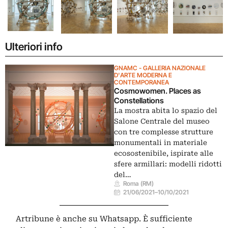
Ulteriori info
GNAMC - GALLERIA NAZIONALE
D'ARTE MODERNA E
CONTEMPORANEA
Cosmowomen. Places as
Constellations
La mostra abita lo spazio del
Salone Centrale del museo
con tre complesse strutture
monumentali in materiale
ecosostenibile, ispirate alle
sfere armillari: modelli ridotti
del…
Roma (RM)
21/06/2021
–
10/10/2021
Artribune è anche su Whatsapp. È sufficiente