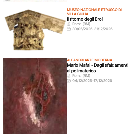
MUSEO NAZIONALE ETRUSCO DI
VILLA GIULIA
Il ritorno degli Eroi
Roma (RM)
30/06/2026
–
31/12/2026
ALEANDRI ARTE MODERNA
Mario Mafai - Dagli sfaldamenti
al polimaterico
Roma (RM)
04/12/2025
–
17/12/2026