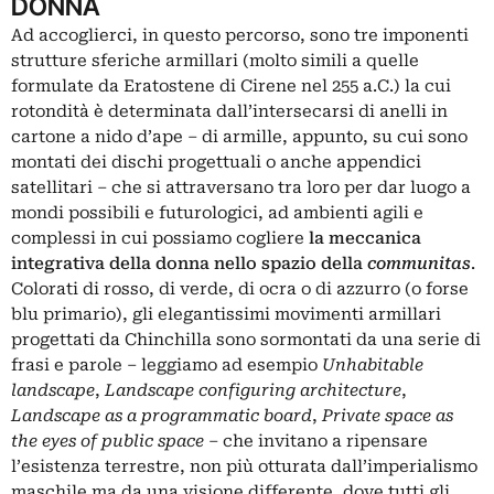
DONNA
Ad accoglierci, in questo percorso, sono tre imponenti
strutture sferiche armillari (molto simili a quelle
formulate da Eratostene di Cirene nel 255 a.C.) la cui
rotondità è determinata dall’intersecarsi di anelli in
cartone a nido d’ape – di armille, appunto, su cui sono
montati dei dischi progettuali o anche appendici
satellitari – che si attraversano tra loro per dar luogo a
mondi possibili e futurologici, ad ambienti agili e
complessi in cui possiamo cogliere
la meccanica
integrativa della donna nello spazio della
communitas
.
Colorati di rosso, di verde, di ocra o di azzurro (o forse
blu primario), gli elegantissimi movimenti armillari
progettati da Chinchilla sono sormontati da una serie di
frasi e parole – leggiamo ad esempio
Unhabitable
landscape
,
Landscape configuring architecture
,
Landscape as a programmatic board
,
Private space as
the eyes of public space
– che invitano a ripensare
l’esistenza terrestre, non più otturata dall’imperialismo
maschile ma da una visione differente, dove tutti gli