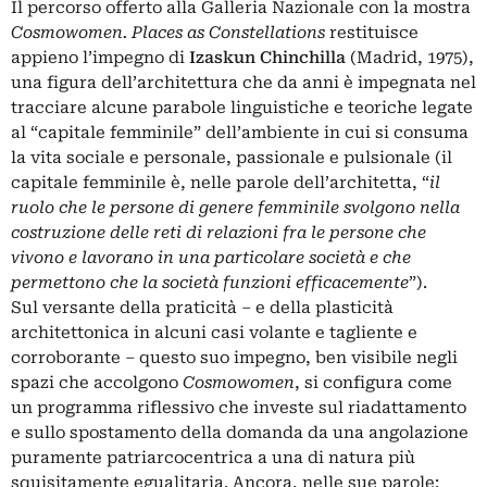
Il percorso offerto alla Galleria Nazionale con la mostra
Cosmowomen. Places as Constellations
restituisce
appieno l’impegno di
Izaskun Chinchilla
(Madrid, 1975),
una figura dell’architettura che da anni è impegnata nel
tracciare alcune parabole linguistiche e teoriche legate
al “capitale femminile” dell’ambiente in cui si consuma
la vita sociale e personale, passionale e pulsionale (il
capitale femminile è, nelle parole dell’architetta, “
il
ruolo che le persone di genere femminile svolgono nella
costruzione delle reti di relazioni fra le persone che
vivono e lavorano in una particolare società e che
permettono che la società funzioni efficacemente
”).
Sul versante della praticità – e della plasticità
architettonica in alcuni casi volante e tagliente e
corroborante – questo suo impegno, ben visibile negli
spazi che accolgono
Cosmowomen
, si configura come
un programma riflessivo che investe sul riadattamento
e sullo spostamento della domanda da una angolazione
puramente patriarcocentrica a una di natura più
squisitamente egualitaria. Ancora, nelle sue parole: