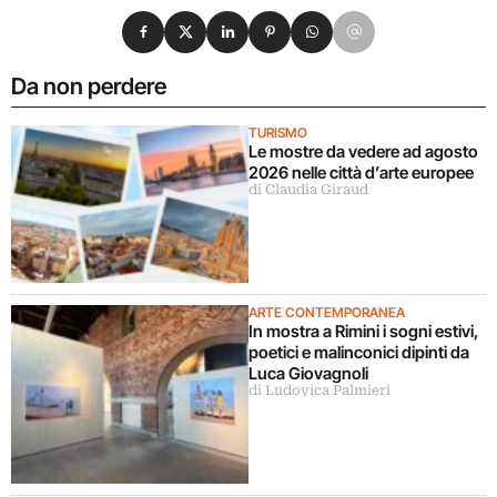
Condividi su Facebook
Condividi su X
Condividi su LinkedIn
Condividi su Pinterest
Condividi su WhatsApp
Condividi su Email
Da non perdere
TURISMO
Le mostre da vedere ad agosto
2026 nelle città d’arte europee
di Claudia Giraud
ARTE CONTEMPORANEA
In mostra a Rimini i sogni estivi,
poetici e malinconici dipinti da
Luca Giovagnoli
di Ludovica Palmieri