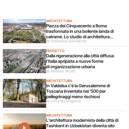
ARCHITETTURA
Piazza dei Cinquecento a Roma
trasformata in una bollente landa di
catrame. Lo studio di architettura
di Valentina Silvestrini
disconosce il progetto
PROGETTO
Dalla rigenerazione alla città diffusa:
l’Italia apripista a nuove forme
di organizzazione urbana
di Stefano Monti
ARCHITETTURA
In Valdelsa c’è la Gerusalemme di
Toscana inventata nel ‘500 per
pellegrinaggi meno rischiosi
di Livia Montagnoli
ARCHITETTURA
L’architettura modernista della città di
Tashkent in Uzbekistan diventa sito