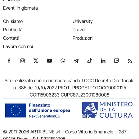
Eventi in giornata
Chi siamo
University
Pubblicità
Travel
Contatti
Produzioni
Lavora con noi
Seguici su Facebook
Seguici su Instagram
Seguici su X
Seguici su YouTube
Seguici su WhatsApp
Seguici su Telegram
Seguici su TikTok
Seguici su Link
Seguici su
Segui
Sito realizzato con il contributo bando TOCC Decreto Direttoriale
n. 385 del 19/10/2022 PROT. PROGETTOTOCC0000125
COR15906233 CUPC87J23001080008
© 2011-2026 ARTRIBUNE srl – Corso Vittorio Emanuele II, 287 –
00186 Roma - P.I. 11381581005