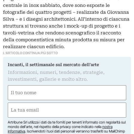
centrale in inox sabbiato, dove sono esposte le
fotografie dei quattro progetti – realizzate da Giovanna
Silva – e i disegni architettonici. All’interno di ciascuna
struttura si trovano anche i mock-up di progetto e i
tavoli-vetrina che rendono scenografico il racconto
della componentistica minuta prodotta su misura per
realizzare ciascun edificio.
L'ARTICOLO CONTINUA PIÙ SOTTO
Incanti, il settimanale sul mercato dell'arte
Informazioni, numeri, tendenze, strategie,
investimenti, gallerie e molto altro.
Nome
(Obbligatorio)
Nome
Email
(Obbligatorio)
Artribune Srl utilizza i dati da te forniti per tenerti informato con regolarità sul
mondo dell'arte, nel rispetto della privacy come indicato nella
nostra
informativa
. Iscrivendoti i tuoi dati personali verranno trasferiti su MailChimp