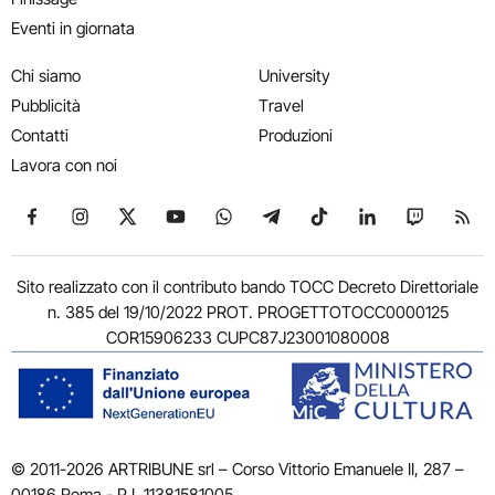
Eventi in giornata
Chi siamo
University
Pubblicità
Travel
Contatti
Produzioni
Lavora con noi
Seguici su Facebook
Seguici su Instagram
Seguici su X
Seguici su YouTube
Seguici su WhatsApp
Seguici su Telegram
Seguici su TikTok
Seguici su Link
Seguici su
Segui
Sito realizzato con il contributo bando TOCC Decreto Direttoriale
n. 385 del 19/10/2022 PROT. PROGETTOTOCC0000125
COR15906233 CUPC87J23001080008
© 2011-2026 ARTRIBUNE srl – Corso Vittorio Emanuele II, 287 –
00186 Roma - P.I. 11381581005