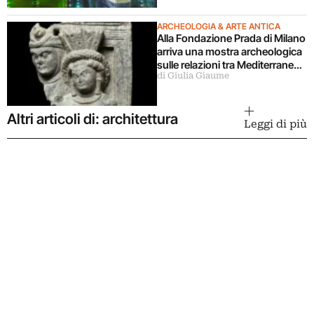
ARCHEOLOGIA & ARTE ANTICA
Alla Fondazione Prada di Milano
arriva una mostra archeologica
sulle relazioni tra Mediterraneo
di Giulia Giaume
e Asia
Altri articoli di: architettura
Leggi di più