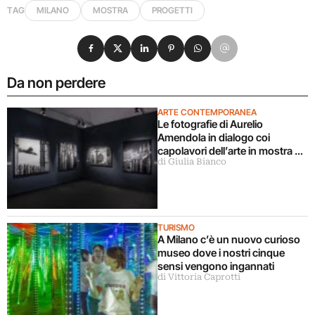
TAG
MILANO
MOSTRA
PROGETTI
Condividi su Facebook
Condividi su X
Condividi su LinkedIn
Condividi su Pinterest
Condividi su WhatsApp
Condividi su Email
Da non perdere
ARTE CONTEMPORANEA
Le fotografie di Aurelio
Amendola in dialogo coi
capolavori dell’arte in mostra a
di Giulia Bianco
Milano
TURISMO
A Milano c’è un nuovo curioso
museo dove i nostri cinque
sensi vengono ingannati
di Vittoria Caprotti