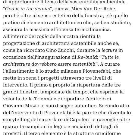
di approfondire il tema della sostenibilità ambientale.
“
God is in the details
”, diceva Mies Van Der Rohe,
perché oltre al senso estetico della finestra, c’è quello
pratico di elemento architettonico che, se ben studiato,
assicura la massima efficienza termodinamica.
All’interno del
topic
della mostra rientra la
progettazione di architettura sostenibile anche se,
come ha ricordato Cino Zucchi, durante la
lecture
in
occasione dell’inaugurazione di
Re-build
: “
Tutte le
architetture dovrebbero essere sostenibili
”. A curare
l’allestimento è lo studio milanese Piovenefabi, che
mette in scena i progetti attraverso tre livelli di
intervento. Il primo è proprio la riapertura delle tre
grandi finestre, tamponate da tempo, che esprime la
volontà della Triennale di riportare l’edificio di
Giovanni Muzio al suo disegno autentico. Secondo atto
dell’intervento di Piovenefabi è la parete che diventa lo
storytelling del saper fare di Capoferri e raccoglie oltre
quaranta campioni in legno e acciaio di dettagli di
progetti. Il terzo elemento è la struttura cruciforme