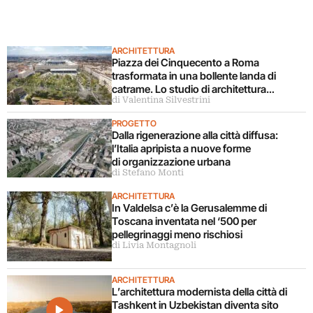
ARCHITETTURA
Piazza dei Cinquecento a Roma
trasformata in una bollente landa di
catrame. Lo studio di architettura
di Valentina Silvestrini
disconosce il progetto
PROGETTO
Dalla rigenerazione alla città diffusa:
l’Italia apripista a nuove forme
di organizzazione urbana
di Stefano Monti
ARCHITETTURA
In Valdelsa c’è la Gerusalemme di
Toscana inventata nel ‘500 per
pellegrinaggi meno rischiosi
di Livia Montagnoli
ARCHITETTURA
L’architettura modernista della città di
Tashkent in Uzbekistan diventa sito