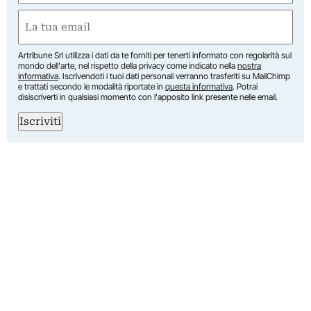
First
Email
(Required)
Artribune Srl utilizza i dati da te forniti per tenerti informato con regolarità sul
mondo dell'arte, nel rispetto della privacy come indicato nella
nostra
informativa
. Iscrivendoti i tuoi dati personali verranno trasferiti su MailChimp
e trattati secondo le modalità riportate in
questa informativa
. Potrai
disiscriverti in qualsiasi momento con l'apposito link presente nelle email.
Iscriviti