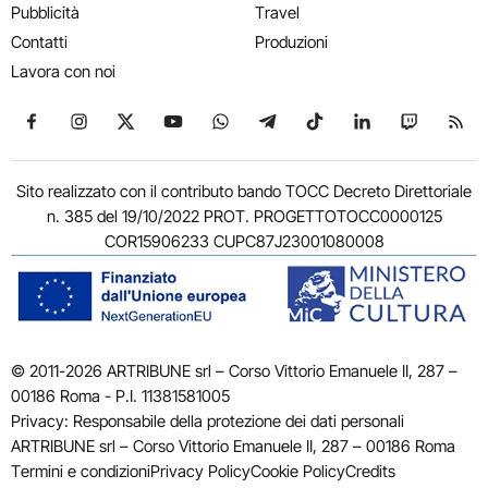
Pubblicità
Travel
Contatti
Produzioni
Lavora con noi
Seguici su Facebook
Seguici su Instagram
Seguici su X
Seguici su YouTube
Seguici su WhatsApp
Seguici su Telegram
Seguici su TikTok
Seguici su Link
Seguici su
Segui
Sito realizzato con il contributo bando TOCC Decreto Direttoriale
n. 385 del 19/10/2022 PROT. PROGETTOTOCC0000125
COR15906233 CUPC87J23001080008
© 2011-2026 ARTRIBUNE srl – Corso Vittorio Emanuele II, 287 –
00186 Roma - P.I. 11381581005
Privacy: Responsabile della protezione dei dati personali
ARTRIBUNE srl – Corso Vittorio Emanuele II, 287 – 00186 Roma
Termini e condizioni
Privacy Policy
Cookie Policy
Credits