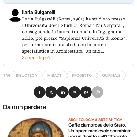
Ilaria Bulgarelli
Ilaria Bulgarelli (Roma, 1981) ha studiato presso
l’Università degli Studi di Roma “Tor Vergata”,
conseguendo la laurea triennale in Ingegneria
Edile, poi presso “Sapienza Università di Roma”,
per terminare i suoi studi con la laurea
specialistica in Architettura. Un mix…
Scopri di più
TAG
BIBLIOTECA
MIBACT
PROGETTO
QUIRINALE
Condividi su Facebook
Condividi su X
Condividi su LinkedIn
Condividi su Pinterest
Condividi su WhatsApp
Condividi su Email
Da non perdere
ARCHEOLOGIA & ARTE ANTICA
Gaffe clamorosa dello Stato.
Un’opera medievale scambiata
per un dipinto dell’Ottocento: