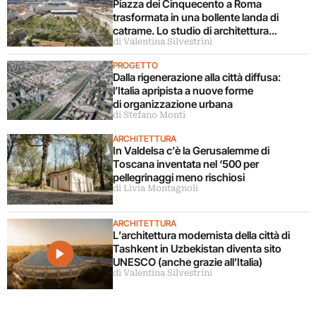
Piazza dei Cinquecento a Roma
trasformata in una bollente landa di
catrame. Lo studio di architettura
di Valentina Silvestrini
disconosce il progetto
PROGETTO
Dalla rigenerazione alla città diffusa:
l’Italia apripista a nuove forme
di organizzazione urbana
di Stefano Monti
ARCHITETTURA
In Valdelsa c’è la Gerusalemme di
Toscana inventata nel ‘500 per
pellegrinaggi meno rischiosi
di Livia Montagnoli
ARCHITETTURA
L’architettura modernista della città di
Tashkent in Uzbekistan diventa sito
UNESCO (anche grazie all’Italia)
di Valentina Silvestrini