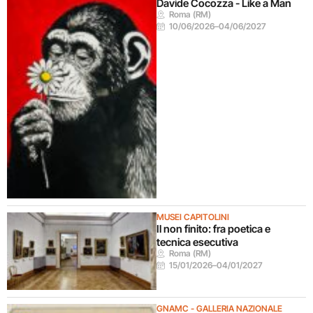
Davide Cocozza - Like a Man
Roma (RM)
10/06/2026
–
04/06/2027
MUSEI CAPITOLINI
Il non finito: fra poetica e
tecnica esecutiva
Roma (RM)
15/01/2026
–
04/01/2027
GNAMC - GALLERIA NAZIONALE