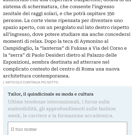
sistema di schermatura, che consente l’ingresso
zenitale dei raggi solari, e che potrà ospitare 350
persone. La corte viene ripensata per diventare uno
spazio aperto, con un pergolato sul lato destro rispetto
all’ingresso, dove potere studiare ma anche concedersi
momenti di relax. Dopo la teca di Aymonino al
Campidoglio, la “lanterna” di Fuksas a Via del Corso e
la “serra” di Paolo Desideri dietro al Palazzo delle
Esposizioni, sembra destinata ad atterrare nel
complicato contesto del centro di Roma una nuova
architettura contemporanea.
L'ARTICOLO CONTINUA PIÙ SOTTO
Tailor, il quindicinale su moda e cultura
Ultime tendenze internazionali, i focus sulla
sostenibilità, gli approfondimenti sulle fashion
week, le carriere e la formazione accademica.
Nome
(Required)