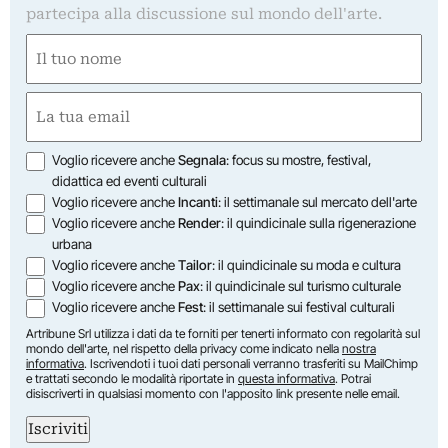
partecipa alla discussione sul mondo dell'arte.
Nome
(Required)
First
Email
(Required)
Opzioni
Voglio ricevere anche
Segnala
: focus su mostre, festival,
didattica ed eventi culturali
Voglio ricevere anche
Incanti
: il settimanale sul mercato dell'arte
Voglio ricevere anche
Render
: il quindicinale sulla rigenerazione
urbana
Voglio ricevere anche
Tailor
: il quindicinale su moda e cultura
Voglio ricevere anche
Pax
: il quindicinale sul turismo culturale
Voglio ricevere anche
Fest
: il settimanale sui festival culturali
Artribune Srl utilizza i dati da te forniti per tenerti informato con regolarità sul
mondo dell'arte, nel rispetto della privacy come indicato nella
nostra
informativa
. Iscrivendoti i tuoi dati personali verranno trasferiti su MailChimp
e trattati secondo le modalità riportate in
questa informativa
. Potrai
disiscriverti in qualsiasi momento con l'apposito link presente nelle email.
Iscriviti