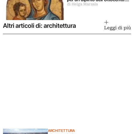
di Helga Marsala
perduta per sempre
Altri articoli di: architettura
Leggi di più
ARCHITETTURA