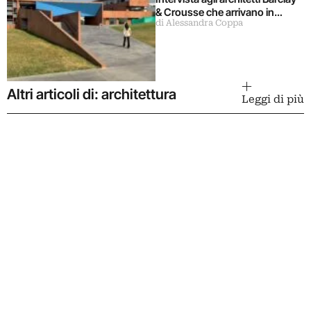
& Crousse che arrivano in
di Alessandra Coppa
mostra a Milano
Altri articoli di: architettura
Leggi di più