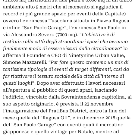
ambiente alto 9 metri che al momento si aggiudica il
record di più grande spazio per eventi della Capitale)
ovvero l’ex rimessa Tuscolana situata in Piazza Ragusa
e infine “San Paolo Garage”, l’ex rimessa San Paolo in
via Alessandro Severo (7000 mq). “
L’obiettivo è di
restituire alla città degli straordinari spazi che avranno
finalmente modo di essere vissuti dalla cittadinanza
” lo
afferma il Founder e CEO di Ninetynine Urban Value,
Simone Mazzarelli
. “
Per fare questo creeremo un mix di
tantissime tipologie di eventi di target differenti, così da
far riattivare il tessuto sociale della città all’interno di
questi luoghi
”. Dopo aver effettuato i lavori necessari
all’apertura al pubblico di questi spazi, lasciando
l’edificio, vincolato dalla Sovraintendenza capitolina, al
suo aspetto originario, è prevista il 23 novembre
l’inaugurazione del PratiBus District, entro la fine del
mese quella del “Ragusa Off”, e in dicembre 2018 quella
del “San Paolo Garage” con eventi quali il mercatino
giapponese e quello vintage per Natale, mentre ad