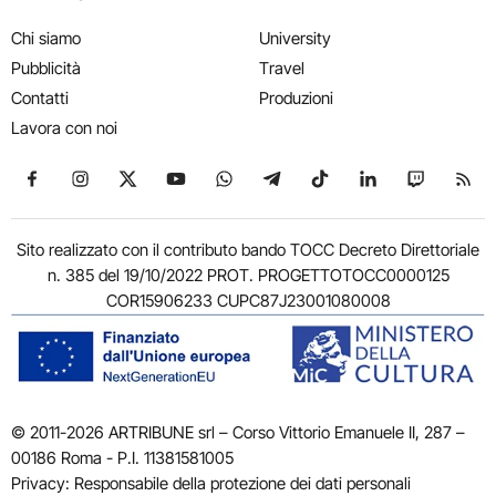
Chi siamo
University
Pubblicità
Travel
Contatti
Produzioni
Lavora con noi
Seguici su Facebook
Seguici su Instagram
Seguici su X
Seguici su YouTube
Seguici su WhatsApp
Seguici su Telegram
Seguici su TikTok
Seguici su Link
Seguici su
Segui
Sito realizzato con il contributo bando TOCC Decreto Direttoriale
n. 385 del 19/10/2022 PROT. PROGETTOTOCC0000125
COR15906233 CUPC87J23001080008
© 2011-2026 ARTRIBUNE srl – Corso Vittorio Emanuele II, 287 –
00186 Roma - P.I. 11381581005
Privacy: Responsabile della protezione dei dati personali