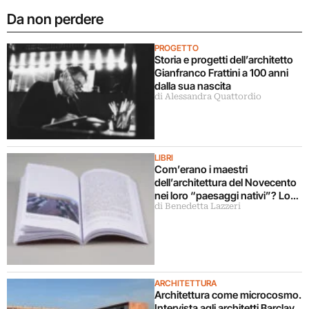
Da non perdere
PROGETTO
Storia e progetti dell’architetto
Gianfranco Frattini a 100 anni
dalla sua nascita
di Alessandra Quattordio
LIBRI
Com’erano i maestri
dell’architettura del Novecento
nei loro “paesaggi nativi”? Lo
di Benedetta Lazzeri
svela un libro
ARCHITETTURA
Architettura come microcosmo.
Intervista agli architetti Barclay