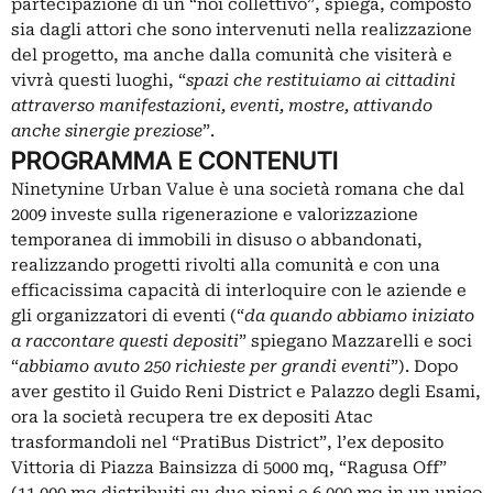
partecipazione di un “noi collettivo”, spiega, composto
sia dagli attori che sono intervenuti nella realizzazione
del progetto, ma anche dalla comunità che visiterà e
vivrà questi luoghi, “
s
pazi che restituiamo ai cittadini
attraverso manifestazioni, eventi, mostre, attivando
anche sinergie preziose
”.
PROGRAMMA E CONTENUTI
Ninetynine Urban Value è una società romana che dal
2009 investe sulla rigenerazione e valorizzazione
temporanea di immobili in disuso o abbandonati,
realizzando progetti rivolti alla comunità e con una
efficacissima capacità di interloquire con le aziende e
gli organizzatori di eventi (“
da quando abbiamo iniziato
a raccontare questi depositi
” spiegano Mazzarelli e soci
“
abbiamo avuto 250 richieste per grandi eventi
”). Dopo
aver gestito il Guido Reni District e Palazzo degli Esami,
ora la società recupera tre ex depositi Atac
trasformandoli nel “PratiBus District”, l’ex deposito
Vittoria di Piazza Bainsizza di 5000 mq, “Ragusa Off”
(11.000 mq distribuiti su due piani e 6.000 mq in un unico