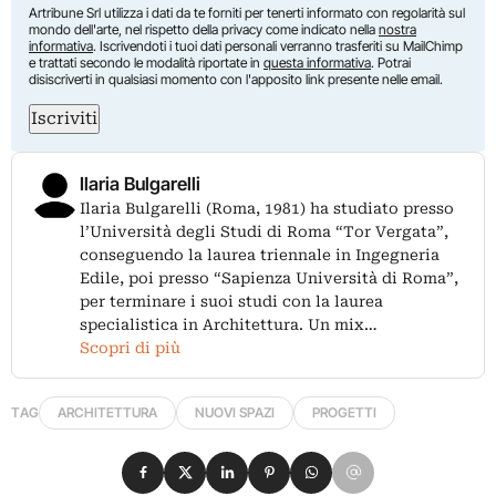
Artribune Srl utilizza i dati da te forniti per tenerti informato con regolarità sul
mondo dell'arte, nel rispetto della privacy come indicato nella
nostra
informativa
. Iscrivendoti i tuoi dati personali verranno trasferiti su MailChimp
e trattati secondo le modalità riportate in
questa informativa
. Potrai
disiscriverti in qualsiasi momento con l'apposito link presente nelle email.
Iscriviti
Ilaria Bulgarelli
Ilaria Bulgarelli (Roma, 1981) ha studiato presso
l’Università degli Studi di Roma “Tor Vergata”,
conseguendo la laurea triennale in Ingegneria
Edile, poi presso “Sapienza Università di Roma”,
per terminare i suoi studi con la laurea
specialistica in Architettura. Un mix…
Scopri di più
TAG
ARCHITETTURA
NUOVI SPAZI
PROGETTI
Condividi su Facebook
Condividi su X
Condividi su LinkedIn
Condividi su Pinterest
Condividi su WhatsApp
Condividi su Email