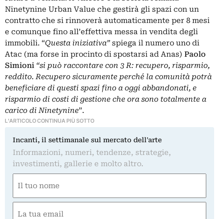
Ninetynine Urban Value che gestirà gli spazi con un
contratto che si rinnoverà automaticamente per 8 mesi
e comunque fino all’effettiva messa in vendita degli
immobili. “
Questa iniziativa”
spiega il numero uno di
Atac (ma forse in procinto di spostarsi ad Anas)
Paolo
Simioni
“si può raccontare con 3 R: recupero, risparmio,
reddito. Recupero sicuramente perché la comunità potrà
beneficiare di questi spazi fino a oggi abbandonati, e
risparmio di costi di gestione che ora sono totalmente a
carico di Ninetynine
”.
L'ARTICOLO CONTINUA PIÙ SOTTO
Incanti, il settimanale sul mercato dell'arte
Informazioni, numeri, tendenze, strategie,
investimenti, gallerie e molto altro.
Nome
(Obbligatorio)
Nome
Email
(Obbligatorio)