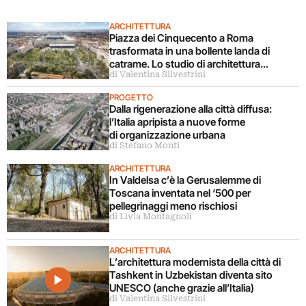
ARCHITETTURA
Piazza dei Cinquecento a Roma
trasformata in una bollente landa di
catrame. Lo studio di architettura
di Valentina Silvestrini
disconosce il progetto
PROGETTO
Dalla rigenerazione alla città diffusa:
l’Italia apripista a nuove forme
di organizzazione urbana
di Stefano Monti
ARCHITETTURA
In Valdelsa c’è la Gerusalemme di
Toscana inventata nel ‘500 per
pellegrinaggi meno rischiosi
di Livia Montagnoli
ARCHITETTURA
L’architettura modernista della città di
Tashkent in Uzbekistan diventa sito
UNESCO (anche grazie all’Italia)
di Valentina Silvestrini