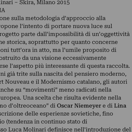
inari – Skira, Milano 2015
IA
one sulla metodologia d’approccio alla
propone l’intento di portare nuova luce sul
rogetto parte dall’impossibilità di un’oggettività
one storica, soprattutto per quanto concerne
i tutt’ora in atto, ma l’umile proposito di
costruito da una visione eccessivamente
rse l’aspetto più interessante di questa raccolta.
i già trite sulla nascita del pensiero moderno,
Art Nouveau e il Modernismo catalano, gli autori
 anche su “movimenti” meno radicati nella
uropea. Una scelta che risulta evidente nella
smo d’oltreoceano” di
Oscar Niemeyer
e di
Lina
iscrizione delle esperienze sovietiche, fino
gio (tendenza in continuo stato di
so Luca Molinari definisce nell’introduzione del