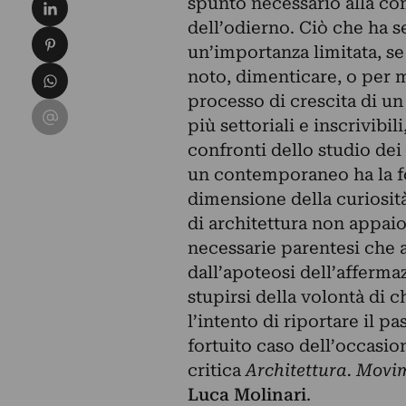
Condividi su LinkedIn
spunto necessario alla co
dell’odierno. Ciò che ha s
Condividi su Pinterest
un’importanza limitata, s
Condividi su WhatsApp
noto, dimenticare, o per 
processo di crescita di un
Condividi su Email
più settoriali e inscrivibil
confronti dello studio dei
un contemporaneo ha la for
dimensione della curiosità
di architettura non appai
necessarie parentesi che 
dall’apoteosi dell’afferm
stupirsi della volontà di c
l’intento di riportare il p
fortuito caso dell’occasion
critica
Architettura. Movim
Luca
Molinari
.