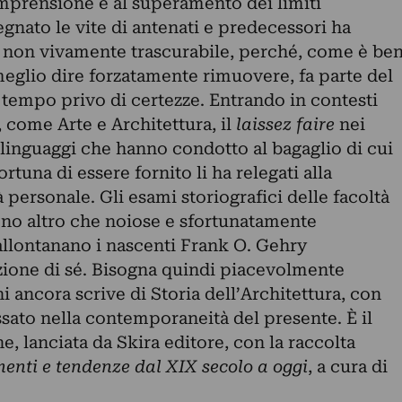
mprensione e al superamento dei limiti
egnato le vite di antenati e predecessori ha
e non vivamente trascurabile, perché, come è be
meglio dire forzatamente rimuovere, fa parte del
 tempo privo di certezze. Entrando in contesti
i, come Arte e Architettura, il
laissez faire
nei
 linguaggi che hanno condotto al bagaglio di cui
tuna di essere fornito li ha relegati alla
 personale. Gli esami storiografici delle facoltà
ono altro che noiose e sfortunatamente
allontanano i nascenti Frank O. Gehry
azione di sé. Bisogna quindi piacevolmente
hi ancora scrive di Storia dell’Architettura, con
assato nella contemporaneità del presente. È il
e, lanciata da Skira editore, con la raccolta
enti e tendenze dal XIX secolo a oggi
, a cura di