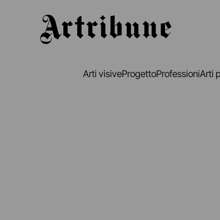
Artribune
Arti visive
Progetto
Professioni
Arti 