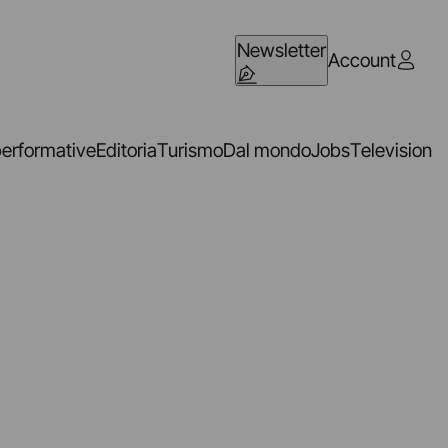
Newsletter
Account
performative
Editoria
Turismo
Dal mondo
Jobs
Television