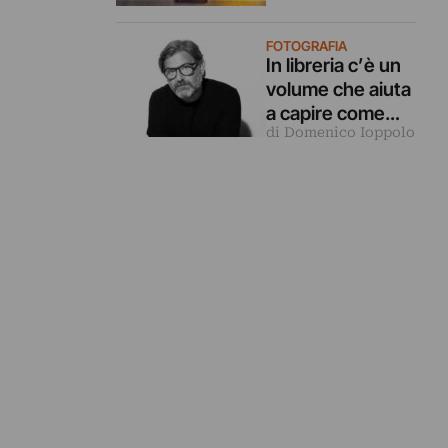
l’anima e il
ricordo di un
FOTOGRAFIA
brigante
In libreria c’è un
volume che aiuta
a capire come
di Domenico Ioppolo
l’arte possa
essere
strumento per
elaborare il
dolore