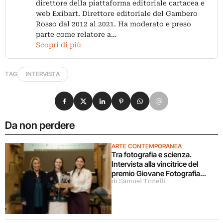
direttore della piattaforma editoriale cartacea e
web Exibart. Direttore editoriale del Gambero
Rosso dal 2012 al 2021. Ha moderato e preso
parte come relatore a…
Scopri di più
TAG
INTERVISTA
Condividi su Facebook
Condividi su X
Condividi su LinkedIn
Condividi su Pinterest
Condividi su WhatsApp
Condividi su Email
Da non perdere
ARTE CONTEMPORANEA
Tra fotografia e scienza.
Intervista alla vincitrice del
premio Giovane Fotografia
di Samuel Tonelli
Italiana 2026