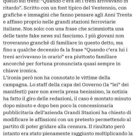
quello sui treni: “Quando c’era lei i treni arrivavano in
ritardo”. Scritto con un font tipico del Ventennio, con
grafiche e immagini che fanno pensare agli Anni Trenta
e affisso proprio nelle grandi stazioni ferroviarie
italiane. Non solo: con una frase che scimmiotta una
delle tante fake news sul fascismo. I più giovani non
troveranno granché di familiare in questo detto, ma
fino a qualche decennio fa la frase “Quando c’era lui i
treni arrivavano in orario” era piuttosto familiare
ancorché per fortuna pronunciata quasi sempre in
chiave ironica.
L’ironia però non ha connotato le vittime della
campagna. Lo staff della capa del Governo (la “lei” dei
manifesti) pare non averla presa benissimo, la notizia
ha fatto il giro delle redazioni, il caso è montato minuto
dopo minuto e dopo ben poco la concessionaria
pubblicitaria dell’azienda Grandi Stazioni ha chiesto di
modificare le affissioni con un pretesto permettendo al
partito di poter gridare alla censura. Il risultato però
intanto era stato pienamente raggiunto moltiplicando la