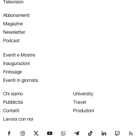
Television
Abbonamenti
Magazine
Newsletter
Podcast
Eventi e Mostre
Inaugurazioni
Finissage
Eventi in giornata
Chi siamo
University
Pubblicità
Travel
Contatti
Produzioni
Lavora con noi
Seguici su Facebook
Seguici su Instagram
Seguici su X
Seguici su YouTube
Seguici su WhatsApp
Seguici su Telegram
Seguici su TikTok
Seguici su Link
Seguici su
Segui