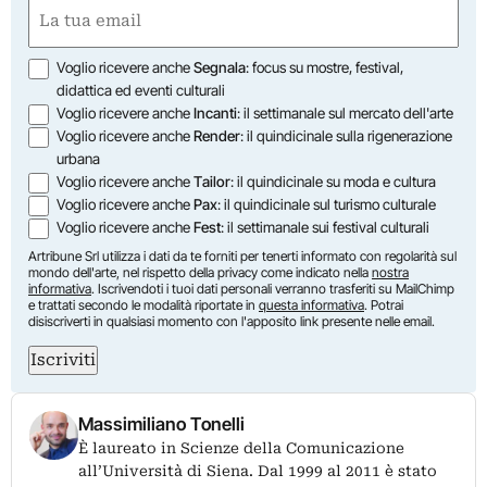
First
Email
(Required)
Opzioni
Voglio ricevere anche
Segnala
: focus su mostre, festival,
didattica ed eventi culturali
Voglio ricevere anche
Incanti
: il settimanale sul mercato dell'arte
Voglio ricevere anche
Render
: il quindicinale sulla rigenerazione
urbana
Voglio ricevere anche
Tailor
: il quindicinale su moda e cultura
Voglio ricevere anche
Pax
: il quindicinale sul turismo culturale
Voglio ricevere anche
Fest
: il settimanale sui festival culturali
Artribune Srl utilizza i dati da te forniti per tenerti informato con regolarità sul
mondo dell'arte, nel rispetto della privacy come indicato nella
nostra
informativa
. Iscrivendoti i tuoi dati personali verranno trasferiti su MailChimp
e trattati secondo le modalità riportate in
questa informativa
. Potrai
disiscriverti in qualsiasi momento con l'apposito link presente nelle email.
Iscriviti
Massimiliano Tonelli
È laureato in Scienze della Comunicazione
all’Università di Siena. Dal 1999 al 2011 è stato