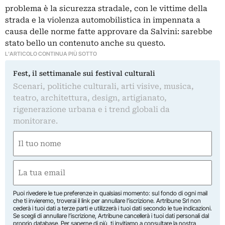
problema è la sicurezza stradale, con le vittime della
strada e la violenza automobilistica in impennata a
causa delle norme fatte approvare da Salvini: sarebbe
stato bello un contenuto anche su questo.
L'ARTICOLO CONTINUA PIÙ SOTTO
Fest, il settimanale sui festival culturali
Scenari, politiche culturali, arti visive, musica,
teatro, architettura, design, artigianato,
rigenerazione urbana e i trend globali da
monitorare.
Nome
(Required)
First
Email
(Required)
Puoi rivedere le tue preferenze in qualsiasi momento: sul fondo di ogni mail
che ti invieremo, troverai il link per annullare l’iscrizione. Artribune Srl non
cederà i tuoi dati a terze parti e utilizzerà i tuoi dati secondo le tue indicazioni.
Se scegli di annullare l’iscrizione, Artribune cancellerà i tuoi dati personali dal
proprio database. Per saperne di più, ti invitiamo a consultare la nostra